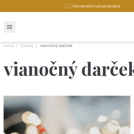
Slovenská ručná výroba
Úvod
Články
vianočný darček
vianočný darče