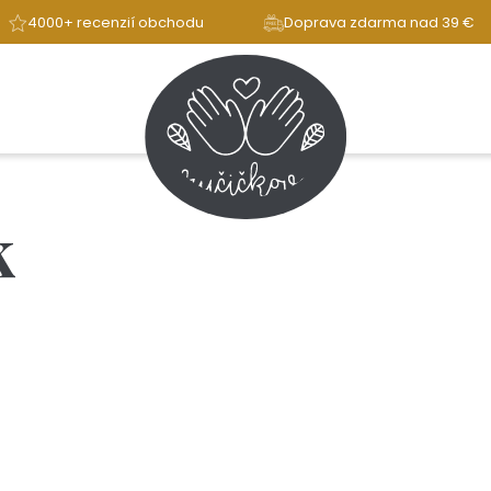
4000+ recenzií obchodu
Doprava zdarma nad 39 €
k