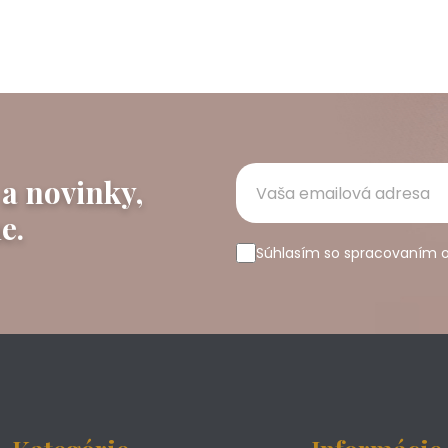
 a novinky,
e.
Súhlasím so spracovaním 