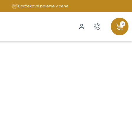
Darčekové balenie v cene
0