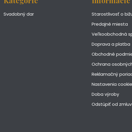
Kategórie
Informácie
Svadobný dar
Starostlivosť o biž
Predajné miesta
Veľkoobchodná s
Doprava a platba
Obchodné podmi
Ochrana osobných
Reklamačný poria
Nastavenia cooki
Doba výroby
Odstúpiť od zmluv