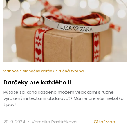
•
•
vianoce
vianočný darček
ručná tvorba
Darčeky pre každého II.
Pýtate sa, koho každého môžem vecičkami s ručne
vyrazenými textami obdarovať? Máme pre vás niekoľko
tipov!
•
29. 9. 2024
Veronika Pastiráková
Čítať viac