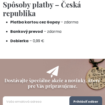
Spôsoby platby – Česká
republika
Platba kartou cez Gopay
– zdarma
Bankový prevod
– zdarma
Dobierka
– 0,99 €
Dostávajte špeciálne akcie a novinky, ktoré
pre Vás pripravujeme.
Prihlásiť odber