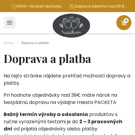
ba
4000+ recenzií obchodu
Doprava zdarma nad 39 €
0
Domov
Doprava a platba
Doprava a platba
Na tejto stránke nájdete prehľad možností dopravy a
platby.
Pri hodnote objednávky nad 39€ máte nárok na
bezplatnú dopravu na výdajne miesta PACKETA
Bežný termín výroby a odoslania
produktov s
ručne vyrazenými textami je do
2 – 3 pracovných
dní
od prijatia objednávky alebo platby.