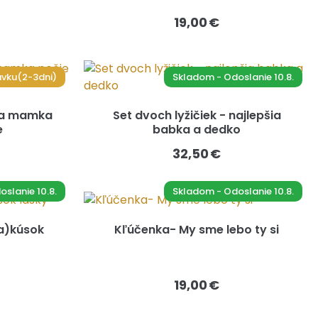
19,00 €
vku(2-3dni)
Skladom - Odoslanie 10.8.
ša mamka
Set dvoch lyžičiek - najlepšia
e
babka a dedko
32,50 €
slanie 10.8.
Skladom - Odoslanie 10.8.
za)kúsok
Kľúčenka- My sme lebo ty si
19,00 €