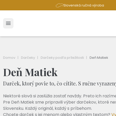
Slovenská ručná výroba
Domov
Darčeky
Darčeky podľa príležitosti
Deň Matiek
Deň Matiek
Darček, ktorý povie to, čo cítite. S ručne vyraze
Niektoré slová si zaslúžia zostať navždy. Preto ich razím
Pre Deň Matiek sme pripravili výber darčekov, ktoré nes
Slovensku. Každý originál, každý s príbehom.
Chcete darček s jej menom alebo vlastným textom?
Vy