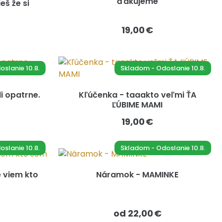
ďakujeme
š že si
19,00 €
slanie 10.8.
Skladom - Odoslanie 10.8.
i opatrne.
Kľúčenka - taaakto veľmi ŤA
ĽÚBIME MAMI
19,00 €
slanie 10.8.
Skladom - Odoslanie 10.8.
 viem kto
Náramok - MAMINKE
od 22,00 €