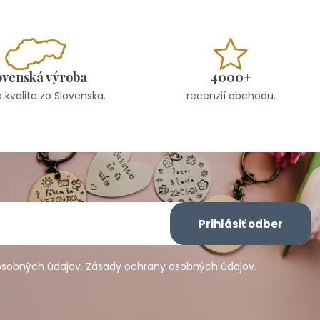
ovenská výroba
4000+
 kvalita zo Slovenska.
recenzií obchodu.
Prihlásiť odber
osobných údajov.
Zásady ochrany osobných údajov
.