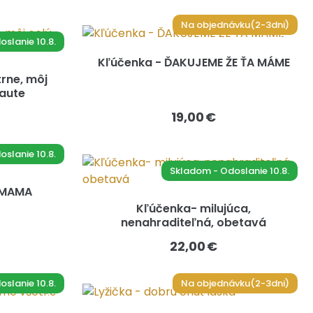
Na objednávku(2-3dni)
slanie 10.8.
Kľúčenka - ĎAKUJEME ŽE ŤA MÁME
rne, môj
 aute
19,00 €
slanie 10.8.
Skladom - Odoslanie 10.8.
a MAMA
Kľúčenka- milujúca,
nenahraditeľná, obetavá
22,00 €
slanie 10.8.
Na objednávku(2-3dni)