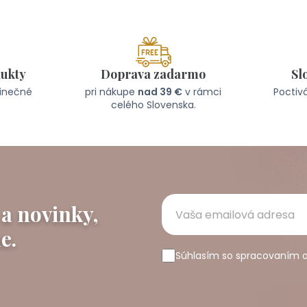
dukty
Doprava zadarmo
Sl
dinečné
pri nákupe
nad 39 €
v rámci
Poctivá
celého Slovenska.
 a novinky,
e.
Súhlasím so spracovaním 