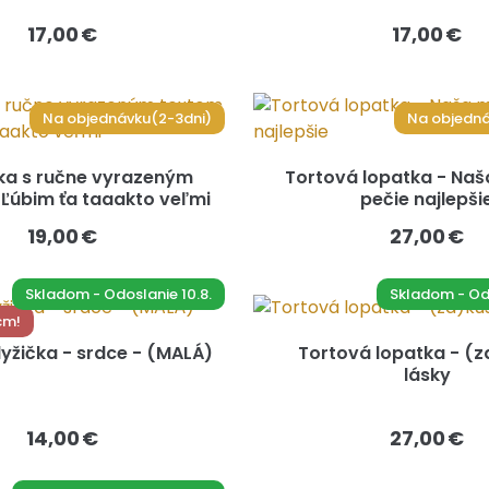
17,00 €
17,00 €
Na objednávku(2-3dni)
Na objedná
ka s ručne vyrazeným
Tortová lopatka - Na
 Ľúbim ťa taaakto veľmi
pečie najlepši
19,00 €
27,00 €
Skladom - Odoslanie 10.8.
Skladom - Odo
 cm!
lyžička - srdce - (MALÁ)
Tortová lopatka - (
lásky
14,00 €
27,00 €