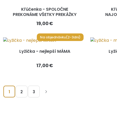
Kľúčenka - SPOLOČNE
Kľ
PREKONÁME VŠETKY PREKÁŽKY
NAJO
19,00 €
Na objednávku(2-3dni)
Lyžička - nejlepší MÁMA
Lyž
17,00 €
1
2
3