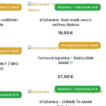
vku(2-3dni)
Skladom - Odoslanie 10.8.
vidličiek-
Kľúčenka- Rob malé veci s
da
veľkou láskou
19,00 €
Na objednávku(2-3dni)
vku(2-3dni)
Tortová lopatka - ĎAKUJEME
MAMI ♡
MILY / BRO
AD
27,00 €
Skladom - Odoslanie 10.8.
slanie 10.8.
Kľúčenka - ĽÚBIME ŤA MAMI