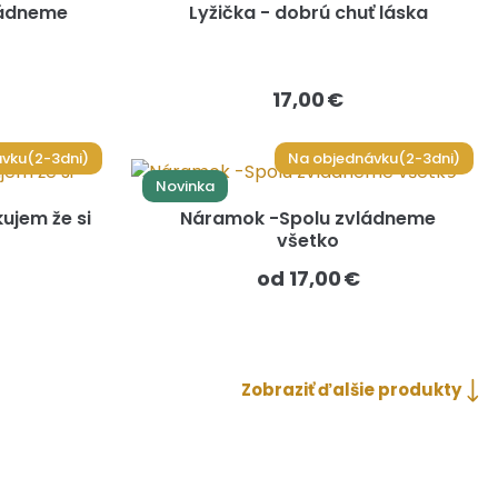
ládneme
Lyžička - dobrú chuť láska
17,00 €
vku(2-3dni)
Na objednávku(2-3dni)
Novinka
ujem že si
Náramok -Spolu zvládneme
všetko
od 17,00 €
Zobraziť ďalšie produkty