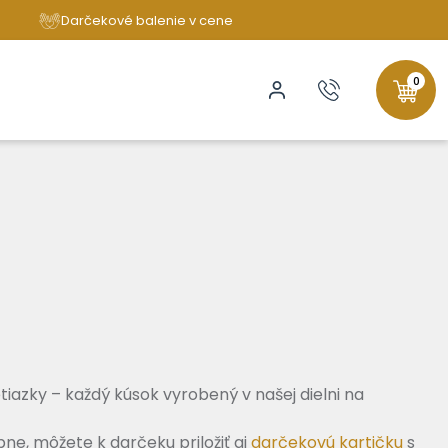
Darčekové balenie v cene
0
tiazky – každý kúsok vyrobený v našej dielni na
ne, môžete k darčeku priložiť aj
darčekovú kartičku
s