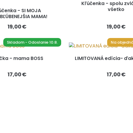
Kľúčenka - spolu zv
všetko
účenka - SI MOJA
BĽÚBENEJŠIA MAMA!
19,00 €
19,00 €
Skladom - Odoslanie 10.8.
Na objedná
ička - mama BOSS
LIMITOVANÁ edícia- ďak
17,00 €
17,00 €