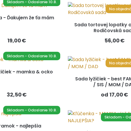
Skladom - Odoslanie 10.8.
Na objedná
a - Ďakujem že ťa mám
Sada tortovej lopatky a 
Rodičovská sa
19,00 €
56,00 €
Skladom - Odoslanie 10.8.
Na objedná
žičiek - mamka & ocko
Sada lyžičiek - best FA
/ SIS / MOM / D
32,50 €
od 17,00 €
Skladom - Odoslanie 10.8.
Skladom - Odo
amok - najlepšia