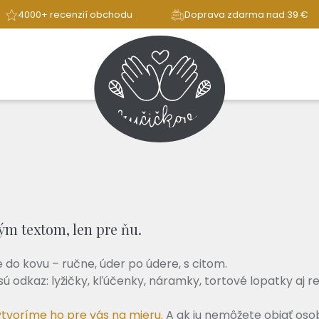
4000+ recenzií obchodu
Doprava zdarma nad 39 €
ným textom, len pre ňu.
e do kovu – ručne, úder po údere, s citom.
ú odkaz: lyžičky, kľúčenky, náramky, tortové lopatky aj re
tvoríme ho pre vás na mieru.
A ak ju nemôžete objať osob