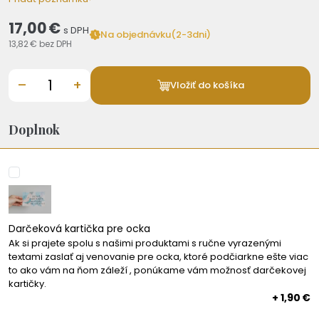
17,00 €
s DPH
Na objednávku(2-3dni)
13,82 €
bez DPH
–
+
Vložiť do košíka
Doplnok
Darčeková kartička pre ocka
Ak si prajete spolu s našimi produktami s ručne vyrazenými
textami zaslať aj venovanie pre ocka, ktoré podčiarkne ešte viac
to ako vám na ňom záleží , ponúkame vám možnosť darčekovej
kartičky.
+ 1,90 €