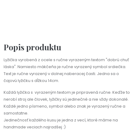
Darčeková kartička pre ocka
1,90 €
Popis produktu
Lyžička vyrobená z ocele s ručne vyrazeným textom "dobrú chuť
láska". Namiesto mäkčeňa je ručne vyrazený symbol srdiečka.
Text je ručne vyrazený v dolnej naberacej časti. Jedna sa o
čajovú lyžičku s dĺžkou 14cm.
Každá lyžička s vyrazeným textom je pripravená ručne. Keďže to
nerobí stroj ale človek, lyžičky sú jedinečné a nie vždy dokonalé.
Každé jedno písmeno, symbol alebo znak je vyrazený ručne a
samostatne.
Jedinečnosť každého kusu je jedna z vecí, ktoré máme na
handmade veciach najradšej :)