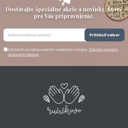
Dostávajte špeciálne akcie a novinky, ktoré
pre Vás pripravujeme.
Prihlásiť odber
Súhlasím so spracovaním osobných údajov.
Zásady ochrany
osobných údajov
.