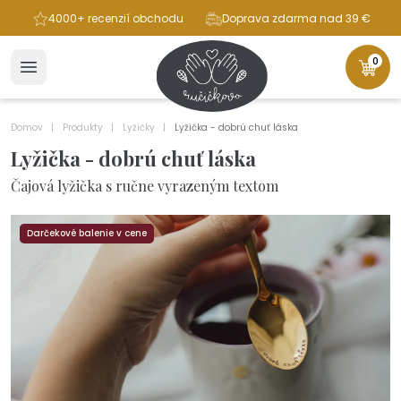
ba
4000+ recenzií obchodu
Doprava zdarma nad 39 €
0
Domov
Produkty
Lyžičky
Lyžička - dobrú chuť láska
Lyžička - dobrú chuť láska
Čajová lyžička s ručne vyrazeným textom
Darčekové balenie v cene