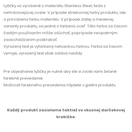
Lyžičky sú vyrobené z materiálu Stainless Steel, teda z
nehrdzavejúcej ocele. V prípade striebornej farby produktu, ide
o prirodzenú farbu materiálu. V prípade zlatej a medenej
varianty produktu, sa jedná o farbenú oceľ. Táto farba sa časom
častým používaním môže ošúchať, poprípade neopatrným
zaobchádzaním poškrabať.
Vyrazený text je vyfarbený netoxickou farbou. Farba sa časom
vymyje, vyrazený text však ostáva navždy.
Pre objednanie lyžičky je nutné aby ste si zvolili vami želané
farebné prevedenie.
Možnosti farebného prevedenia nájdete v galérii produktu.
Každý produkt zasielame taktiež vo vkusnej darčekovej
krabičke.