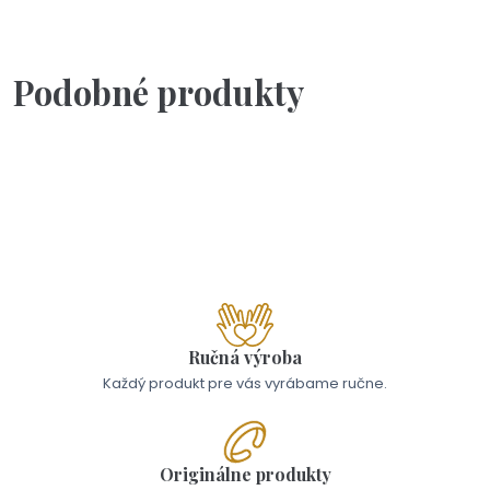
ručne a každý jeden samostatne.
p
Podobné produkty
Na objednávku(2-3dni)
Lyžička - kávička s tebou
17,00 €
Ručná výroba
Každý produkt pre vás vyrábame ručne.
Originálne produkty