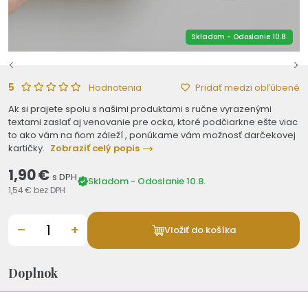
Skladom - Odoslanie 10.8.
5
Pridať medzi obľúbené
Hodnotenia
Ak si prajete spolu s našimi produktami s ručne vyrazenými
textami zaslať aj venovanie pre ocka, ktoré podčiarkne ešte viac
to ako vám na ňom záleží , ponúkame vám možnosť darčekovej
kartičky.
Zobraziť celý popis
1,90 €
s DPH
Skladom - Odoslanie 10.8.
1,54 €
bez DPH
–
+
Vložiť do košíka
Doplnok