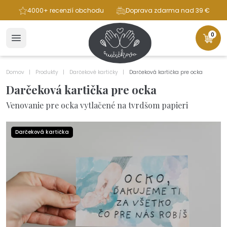
ba
4000+ recenzií obchodu
Doprava zdarma nad 39 €
0
Domov
Produkty
Darčekové kartičky
Darčeková kartička pre ocka
Darčeková kartička pre ocka
Venovanie pre ocka vytlačené na tvrdšom papieri
Darčeková kartička