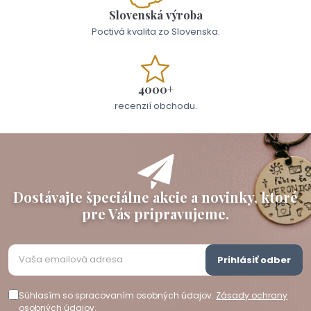
Slovenská výroba
Poctivá kvalita zo Slovenska.
4000+
recenzií obchodu.
Dostávajte špeciálne akcie a novinky, ktoré
pre Vás pripravujeme.
Prihlásiť odber
Súhlasím so spracovaním osobných údajov.
Zásady ochrany
osobných údajov
.