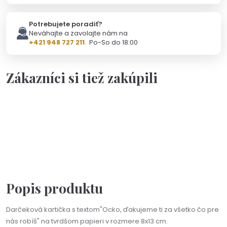
Potrebujete poradiť?
Neváhajte a zavolajte nám na
+421 948 727 211
. Po-So do 18:00
Zákazníci si tiež zakúpili
Skladom - Odoslanie 10.8.
Darčeková kartička „Ďakujem, že si tu pre mňa stále keď
to potrebujem“
1,90 €
Popis produktu
Darčeková kartička s textom"Ocko, ďakujeme ti za všetko čo pre
nás robíš" na tvrdšom papieri v rozmere 8x13 cm.