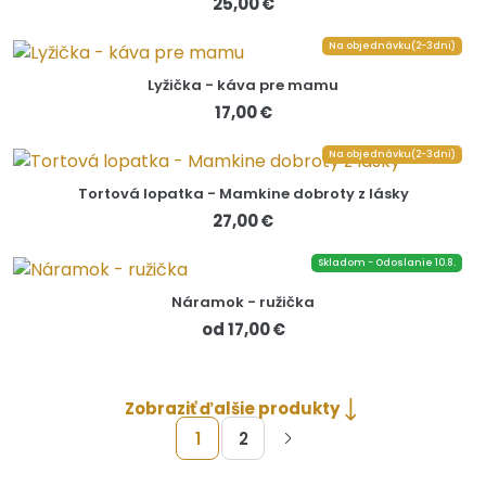
25,00 €
Na objednávku(2-3dni)
Lyžička - káva pre mamu
17,00 €
Na objednávku(2-3dni)
Tortová lopatka - Mamkine dobroty z lásky
27,00 €
Skladom - Odoslanie 10.8.
Náramok - ružička
od 17,00 €
Zobraziť ďalšie produkty
1
2