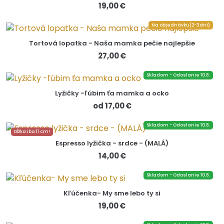
19,00 €
Na objednávku(2-3dni)
Tortová lopatka - Naša mamka pečie najlepšie
27,00 €
Skladom - Odoslanie 10.8.
Lyžičky -ľúbim ťa mamka a ocko
od 17,00 €
Skladom - Odoslanie 10.8.
Dĺžka iba 11 cm!
Espresso lyžička - srdce - (MALÁ)
14,00 €
Skladom - Odoslanie 10.8.
Kľúčenka- My sme lebo ty si
19,00 €