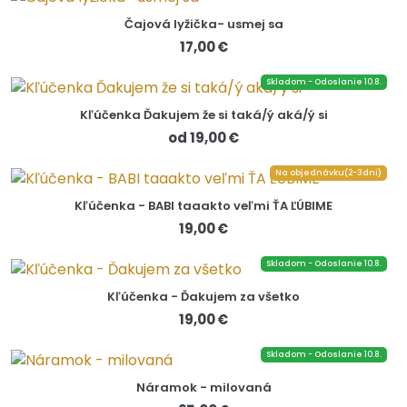
Čajová lyžička- usmej sa
17,00 €
Skladom - Odoslanie 10.8.
Kľúčenka Ďakujem že si taká/ý aká/ý si
od 19,00 €
Na objednávku(2-3dni)
Kľúčenka - BABI taaakto veľmi ŤA ĽÚBIME
19,00 €
Skladom - Odoslanie 10.8.
Kľúčenka - Ďakujem za všetko
19,00 €
Skladom - Odoslanie 10.8.
Náramok - milovaná