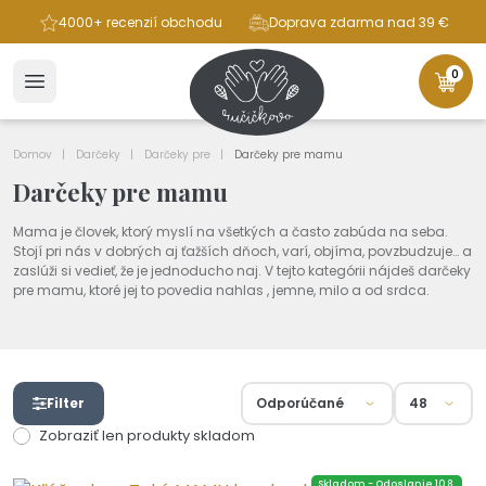
ba
4000+ recenzií obchodu
Doprava zdarma nad 39 €
0
Domov
Darčeky
Darčeky pre
Darčeky pre mamu
Darčeky pre mamu
Mama je človek, ktorý myslí na všetkých a často zabúda na seba.
Stojí pri nás v dobrých aj ťažších dňoch, varí, objíma, povzbudzuje… a
zaslúži si vedieť, že je jednoducho naj. V tejto kategórii nájdeš darčeky
pre mamu, ktoré jej to povedia nahlas , jemne, milo a od srdca.
Filter
Zobraziť len produkty skladom
Skladom - Odoslanie 10.8.