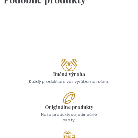
Na objednávku(2-3dni)
Kľúčenka - Takého OCKA by chcel mať každý
19,00 €
Ručná výroba
Každý produkt pre vás vyrábame ručne.
Originálne produkty
Naše produkty su jedinečné
ako ty.