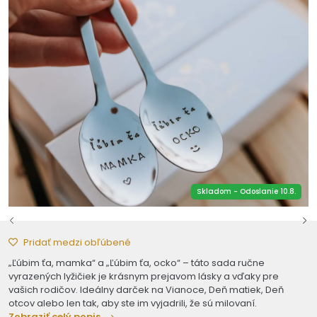
Skladom - Odoslanie 10.8.
Pridať medzi obľúbené
„Ľúbim ťa, mamka“ a „Ľúbim ťa, ocko“ – táto sada ručne
vyrazených lyžičiek je krásnym prejavom lásky a vďaky pre
vašich rodičov. Ideálny darček na Vianoce, Deň matiek, Deň
otcov alebo len tak, aby ste im vyjadrili, že sú milovaní.
Zobraziť celý popis