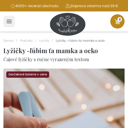
ba
4000+ recenzií obchodu
Doprava zdarma nad 39 €
0
Domov
Produkty
Lyžičky
Lyžičky -ľúbim ťa mamka a ocko
Lyžičky -ľúbim ťa mamka a ocko
Čajové lyžičky s ručne vyrazeným textom
Darčekové balenie v cene