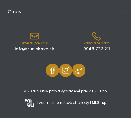
O nás
Sme tu pre vás!
Zavolajte nám
info@rucickovo.sk
0948 727 211
© 2026 Všetky práva vyhradené pre PATIVE s.r.o.
Tvoríme internetové obchody |
MI:Shop