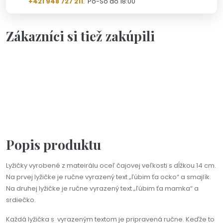
+421 948 727 211
. Po-So do 18:00
Zákazníci si tiež zakúpili
Personalizácia
Na objednávku(2-3dni)
Na výber viac farieb
Čajová lyžička s ručne vyrazeným textom podľa vášho
želania
18,90 €
Popis produktu
Lyžičky vyrobené z mateirálu oceľ čajovej veľkosti s dĺžkou 14 cm.
Na prvej lyžičke je ručne vyrazený text „ľúbim ťa ocko“ a smajlík.
Na druhej lyžičke je ručne vyrazený text „ľúbim ťa mamka“ a
srdiečko.
Každá lyžička s vyrazeným textom je pripravená ručne. Keďže to