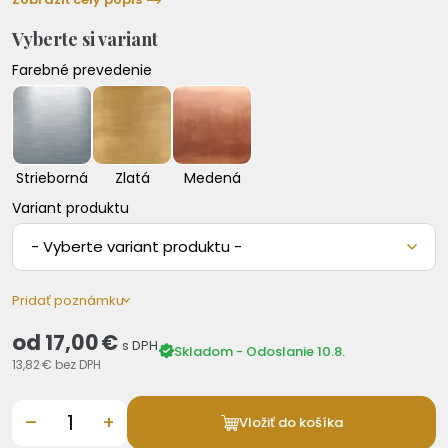
Vyberte si variant
Farebné prevedenie
Strieborná
Zlatá
Medená
Variant produktu
- Vyberte variant produktu -
Pridať poznámku
od
17,00 €
s DPH
Skladom - Odoslanie 10.8.
13,82 €
bez DPH
–
+
Vložiť do košíka