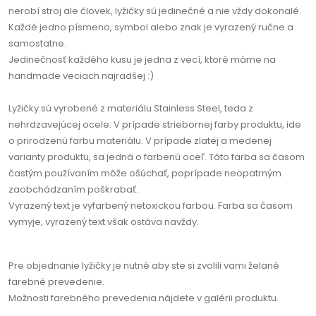
nerobí stroj ale človek, lyžičky sú jedinečné a nie vždy dokonalé.
Každé jedno písmeno, symbol alebo znak je vyrazený ručne a
samostatne.
Jedinečnosť každého kusu je jedna z vecí, ktoré máme na
handmade veciach najradšej :)
Lyžičky sú vyrobené z materiálu Stainless Steel, teda z
nehrdzavejúcej ocele. V prípade striebornej farby produktu, ide
o prirodzenú farbu materiálu. V prípade zlatej a medenej
varianty produktu, sa jedná o farbenú oceľ. Táto farba sa časom
častým používaním môže ošúchať, poprípade neopatrným
zaobchádzaním poškrabať.
Vyrazený text je vyfarbený netoxickou farbou. Farba sa časom
vymyje, vyrazený text však ostáva navždy.
Pre objednanie lyžičky je nutné aby ste si zvolili vami želané
farebné prevedenie.
Možnosti farebného prevedenia nájdete v galérii produktu.