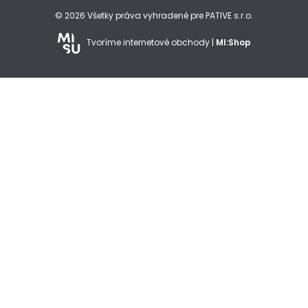
© 2026 Všetky práva vyhradené pre PATIVE s.r.o.
Tvoríme internetové obchody |
MI:Shop