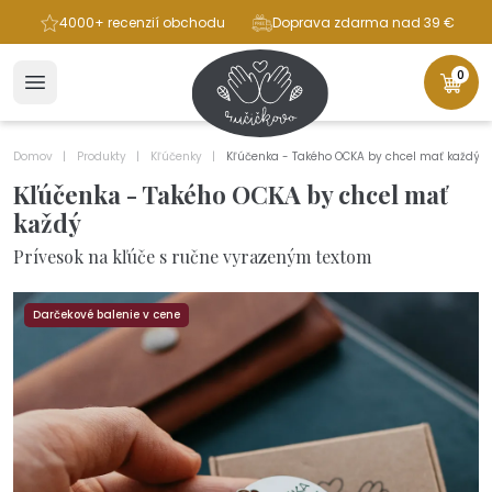
ba
4000+ recenzií obchodu
Doprava zdarma nad 39 €
0
Domov
Produkty
Kľúčenky
Kľúčenka - Takého OCKA by chcel mať každý
Kľúčenka - Takého OCKA by chcel mať
každý
Prívesok na kľúče s ručne vyrazeným textom
Darčekové balenie v cene