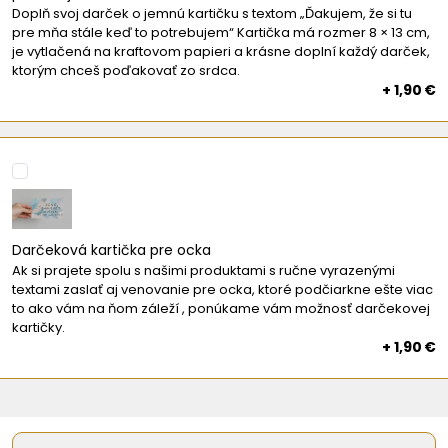
Doplň svoj darček o jemnú kartičku s textom „Ďakujem, že si tu
pre mňa stále keď to potrebujem“ Kartička má rozmer 8 × 13 cm,
je vytlačená na kraftovom papieri a krásne doplní každý darček,
ktorým chceš poďakovať zo srdca.
+ 1,90 €
Darčeková kartička pre ocka
Ak si prajete spolu s našimi produktami s ručne vyrazenými
textami zaslať aj venovanie pre ocka, ktoré podčiarkne ešte viac
to ako vám na ňom záleží , ponúkame vám možnosť darčekovej
kartičky.
+ 1,90 €