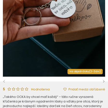
Na objednávku(2-3dni)
5
Pridať medzi obľúbené
Hodnotenia
„Takého OCKA by chcel mať každý“ – táto ručne vyrazená
kľúčenka je krásnym vyjadrením lásky a vďaky pre otca, ktorý je
jednoducho najlepší. Ideálny darček na Deň otcov, narodeniny