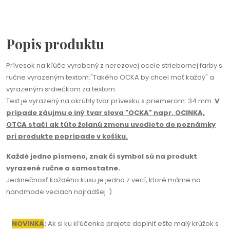
1,90 €
Popis produktu
Prívesok na kľúče vyrobený z nerezovej ocele striebornej farby s
ručne vyrazeným textom:"Takého OCKA by chcel mať každý" a
vyrazeným srdiečkom za textom.
Text je vyrazený na okrúhly tvar prívesku s priemerom: 34 mm.
V
prípade záujmu o iný tvar slova "OCKA" napr. OCINKA,
OTCA stačí ak túto želanú zmenu uvediete do poznámky
pri produkte poprípade v košíku.
Každé jedno písmeno, znak či symbol sú na produkt
vyrazené ručne a samostatne.
Jedinečnosť každého kusu je jedna z vecí, ktoré máme na
handmade veciach najradšej :)
NOVINKA
:
Ak si ku kľúčenke prajete doplniť ešte malý krúžok s