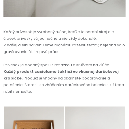
Každý prívesok je vyrobený ručne, keďže to nerobí stroj ale
človek prívesky sú jedinečné a nie vždy dokonalé.
V našej dielni sa venujeme ručnému razeniu textov, nejedná sa o
gravírovanie či strojovú prácu.
Prívesok je dodaný spolu s retiazkou a krúžkom na kľúče.
Každý produkt zasielame taktiež vo vkusnej darčekovej
krabičke.
Produkt je vhodný na okamžité podarovanie a
potešenie. Starosti so zháňaním darčekového balenia si už teda
robiť nemusíte.