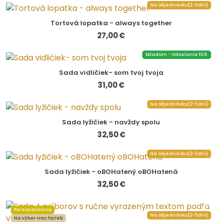
Na objednávku(2-3dni)
Tortová lopatka - always together
27,00 €
Skladom - Odoslanie 10.8.
Sada vidličiek- som tvoj tvoja
31,00 €
Na objednávku(2-3dni)
Sada lyžičiek - navždy spolu
32,50 €
Na objednávku(2-3dni)
Sada lyžičiek - oBOHatený oBOHatená
32,50 €
Personalizácia
Na objednávku(2-3dni)
Na výber viac farieb