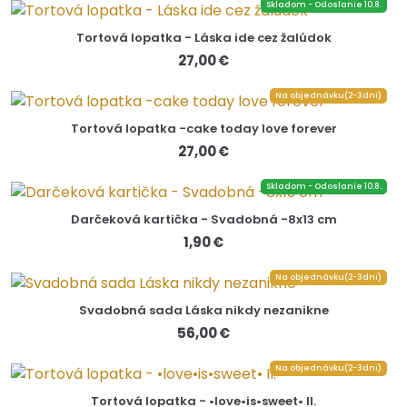
Skladom - Odoslanie 10.8.
Tortová lopatka - Láska ide cez žalúdok
27,00 €
Na objednávku(2-3dni)
Tortová lopatka -cake today love forever
27,00 €
Skladom - Odoslanie 10.8.
Darčeková kartička - Svadobná -8x13 cm
1,90 €
Na objednávku(2-3dni)
Svadobná sada Láska nikdy nezanikne
56,00 €
Na objednávku(2-3dni)
Tortová lopatka - •love•is•sweet• II.