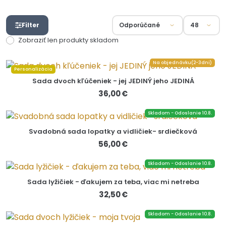
Filter
Zobraziť len produkty skladom
Na objednávku(2-3dni)
Personalizácia
Sada dvoch kľúčeniek - jej JEDINÝ jeho JEDINÁ
36,00 €
Skladom - Odoslanie 10.8.
Svadobná sada lopatky a vidličiek- srdiečková
56,00 €
Skladom - Odoslanie 10.8.
Sada lyžičiek - ďakujem za teba, viac mi netreba
32,50 €
Skladom - Odoslanie 10.8.