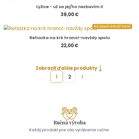
Lyžice - už sa jej/ho nezbavím II
39,00 €
Na objednávku(2-3dni)
Retiazka na krk hranol-navždy spolu
22,00 €
Zobraziť ďalšie produkty
1
2
Ručná výroba
Každý produkt pre vás vyrábame ručne.