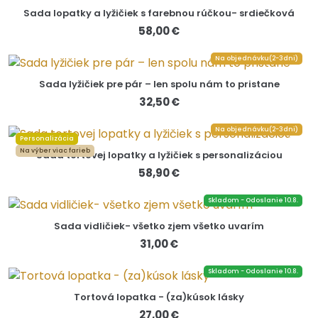
Sada lopatky a lyžičiek s farebnou rúčkou- srdiečková
58,00 €
Na objednávku(2-3dni)
Sada lyžičiek pre pár – len spolu nám to pristane
32,50 €
Na objednávku(2-3dni)
Personalizácia
Na výber viac farieb
Sada tortovej lopatky a lyžičiek s personalizáciou
58,90 €
Skladom - Odoslanie 10.8.
Sada vidličiek- všetko zjem všetko uvarím
31,00 €
Skladom - Odoslanie 10.8.
Tortová lopatka - (za)kúsok lásky
27,00 €