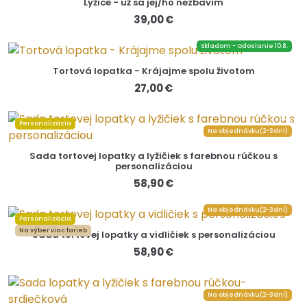
Lyžice - už sa jej/ho nezbavím
39,00 €
Skladom - Odoslanie 10.8.
Tortová lopatka - Krájajme spolu životom
27,00 €
Personalizácia
Na objednávku(2-3dni)
Sada tortovej lopatky a lyžičiek s farebnou rúčkou s
personalizáciou
58,90 €
Na objednávku(2-3dni)
Personalizácia
Na výber viac farieb
Sada tortovej lopatky a vidličiek s personalizáciou
58,90 €
Na objednávku(2-3dni)