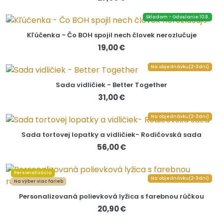
Skladom - Odoslanie 10.8.
Kľúčenka - Čo BOH spojil nech človek nerozlučuje
19,00 €
Na objednávku(2-3dni)
Sada vidličiek - Better Together
31,00 €
Na objednávku(2-3dni)
Sada tortovej lopatky a vidličiek- Rodičovská sada
56,00 €
Personalizácia
Na objednávku(2-3dni)
Na výber viac farieb
Personalizovaná polievková lyžica s farebnou rúčkou
20,90 €