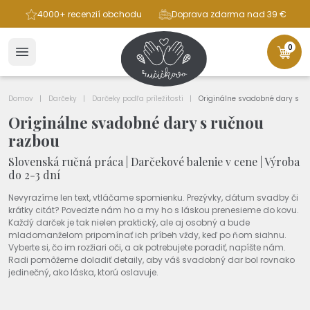
ba
4000+ recenzií obchodu
Doprava zdarma nad 39 €
0
Domov
Darčeky
Darčeky podľa príležitosti
Originálne svadobné dary s r
Originálne svadobné dary s ručnou
razbou
Slovenská ručná práca | Darčekové balenie v cene | Výroba
do 2-3 dní
Nevyrazíme len text, vtláčame spomienku. Prezývky, dátum svadby či
krátky citát? Povedzte nám ho a my ho s láskou prenesieme do kovu.
Každý darček je tak nielen praktický, ale aj osobný a bude
mladomanželom pripomínať ich príbeh vždy, keď po ňom siahnu.
Vyberte si, čo im rozžiari oči, a ak potrebujete poradiť, napíšte nám.
Radi pomôžeme doladiť detaily, aby váš svadobný dar bol rovnako
jedinečný, ako láska, ktorú oslavuje.