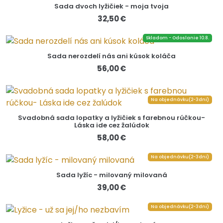
Sada dvoch lyžičiek - moja tvoja
32,50 €
Skladom - Odoslanie 10.8.
Sada nerozdelí nás ani kúsok koláča
56,00 €
Na objednávku(2-3dni)
Svadobná sada lopatky a lyžičiek s farebnou rúčkou-
Láska ide cez žalúdok
58,00 €
Na objednávku(2-3dni)
Sada lyžíc - milovaný milovaná
39,00 €
Na objednávku(2-3dni)