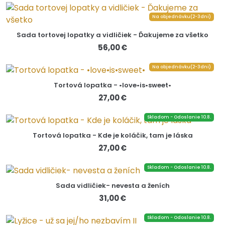
Na objednávku(2-3dni)
Sada tortovej lopatky a vidličiek - Ďakujeme za všetko
56,00 €
Na objednávku(2-3dni)
Tortová lopatka - •love•is•sweet•
27,00 €
Skladom - Odoslanie 10.8.
Tortová lopatka - Kde je koláčik, tam je láska
27,00 €
Skladom - Odoslanie 10.8.
Sada vidličiek- nevesta a ženích
31,00 €
Skladom - Odoslanie 10.8.