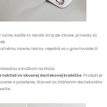
ručne, keďže to nerobí stroj ale človek, prívesky sú
alé.
 ručnému razeniu textov, nejedná sa o gravírovanie či
 retiazkou a krúžkom na kľúče.
 taktiež vo vkusnej darčekovej krabičke.
Produkt je
vanie a potešenie. Starosti so zháňaním darčekového
usíte.