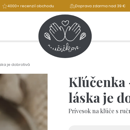
4000+ recenzií obchodu
Doprava zdarma nad 39 €
áska je dobrotivá
Kľúčenka -
láska je d
Prívesok na kľúče s ru