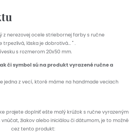
ktu
 z nerezovej ocele striebornej farby s ručne
rpezlivá, láska je dobrotivá... " .
prívesku s rozmerom 20x50 mm.
ak či symbol sú na produkt vyrazené ručne a
je jedna z vecí, ktoré máme na handmade veciach
nke prajete doplniť ešte malý krúžok s ručne vyrazeným
vnúčat, žiakov alebo iniciálou či dátumom, je to možné
cez tento produkt: