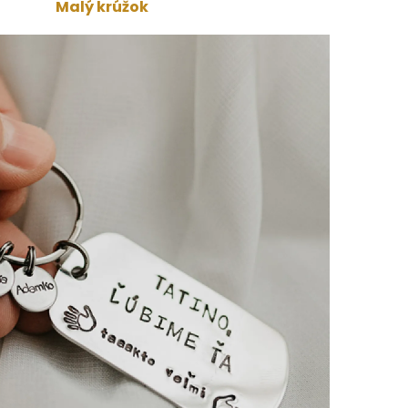
Malý krúžok