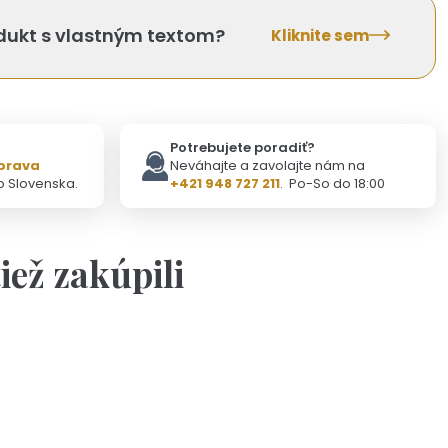
odukt s vlastným textom?
Kliknite sem
Potrebujete poradiť?
prava
Neváhajte a zavolajte nám na
o Slovenska.
+421 948 727 211
. Po-So do 18:00
tiež zakúpili
Na objednávku(2-3dni)
onalizovaný náhrdelník s hranolom
25,90 €