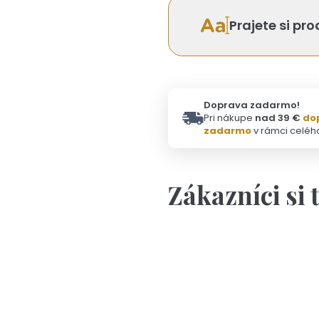
Prajete si pr
Doprava zadarmo!
Pri nákupe
nad 39 €
do
zadarmo
v rámci celéh
Zákazníci si 
Personalizácia
Pers