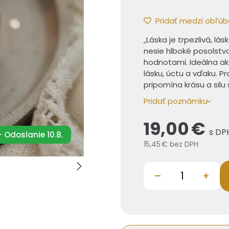
Pridať medzi obľú
„Láska je trpezlivá, l
nesie hlboké posolstv
hodnotami. Ideálna ak
lásku, úctu a vďaku. P
pripomína krásu a silu 
Pridať poznámku
19,00 €
s DP
 Odoslanie 10.8.
15,45 €
bez DPH
–
+