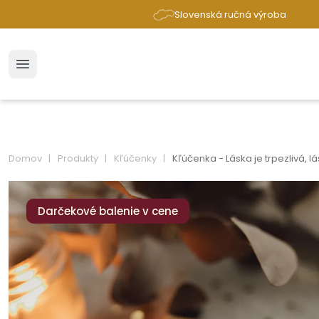
Slovenská ručná výroba
Domov
Produkty
Kľúčenky
Kľúčenka - Láska je trpezlivá, l
Darčekové balenie v cene