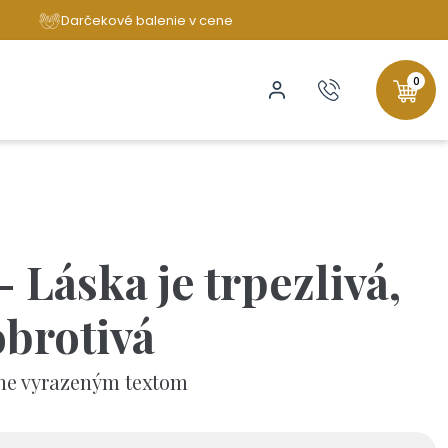
Darčekové balenie v cene
0
 Láska je trpezlivá,
obrotivá
čne vyrazeným textom