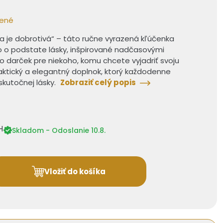
bené
áska je dobrotivá“ – táto ručne vyrazená kľúčenka
o o podstate lásky, inšpirované nadčasovými
o darček pre niekoho, komu chcete vyjadriť svoju
raktický a elegantný doplnok, ktorý každodenne
skutočnej lásky.
Zobraziť celý popis
H
Skladom - Odoslanie 10.8.
Vložiť do košíka