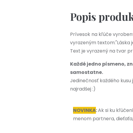
Popis produ
Prívesok na kľúče vyrobený
vyrazeným textom:"Láska je t
Text je vyrazený na tvar 
Každé jedno písmeno, zn
samostatne.
Jedinečnosť každého kusu 
najradšej :)
NOVINKA
:
Ak si ku kľúče
menom partnera, dieťaťa, 