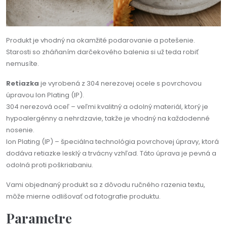
Produkt je vhodný na okamžité podarovanie a potešenie.
Starosti so zháňaním darčekového balenia si už teda robiť
nemusíte.
Retiazka
je vyrobená z 304 nerezovej ocele s povrchovou
úpravou Ion Plating (IP).
304 nerezová oceľ – veľmi kvalitný a odolný materiál, ktorý je
hypoalergénny a nehrdzavie, takže je vhodný na každodenné
nosenie.
Ion Plating (IP) – špeciálna technológia povrchovej úpravy, ktorá
dodáva retiazke lesklý a trvácny vzhľad. Táto úprava je pevná a
odolná proti poškriabaniu.
Vami objednaný produkt sa z dôvodu ručného razenia textu,
môže mierne odlišovať od fotografie produktu.
Parametre