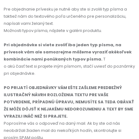
Pre objednanie prívesku je nutné aby ste si zvolili typ písma a
taktiež nám do textového poľa určeného pre personalizáciu,
napísali vami želaný text.
Možnosti typov písma, nájdete v galérii produktu.
Pri objednávke si viete zvoliť iba jeden typ písma, na
prívesok vám ale samozrejme môžeme vyraziť akékoľvek
kombinácie nami ponúkaných typov písma.
T
o akú časť text si prajete iným písmom, stačí uviesť do poznámky
pri objednávke.
PO PRIJATÍ OBJEDNÁVKY VÁM EŠTE ZAŠLEME PREDBEŽNÝ
ILUSTRAČNÝ NÁVRH ROZLOŽENIA TEXTU PRE VAŠE
POTVRDENIE, PRÍPADNÚ ÚPRAVU, NEMUSÍTE SA TEDA OBÁVAŤ
ŽE MÔŽE DÔJSŤ K NEJAKÉMU NEDOROZUMENIU A TEXT BY SME
VYRAZILI INÁČ NEŽ SI PRAJETE.
Poprosíme vás o odpoveď na daný mail. Ak by ste od nás
neobdržali žiaden mail do niekoľkých hodín, skontrolujte si
prosím SPAM poštu.