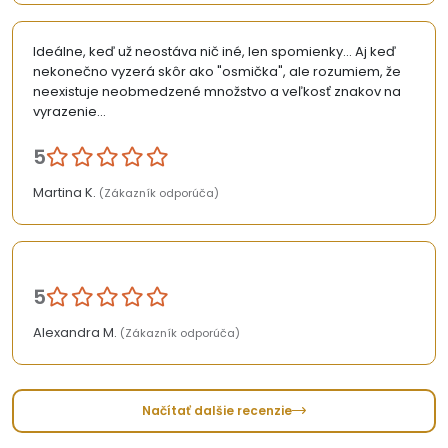
Ideálne, keď už neostáva nič iné, len spomienky... Aj keď
nekonečno vyzerá skôr ako "osmička", ale rozumiem, že
neexistuje neobmedzené množstvo a veľkosť znakov na
vyrazenie...
5
Martina K.
(Zákazník odporúča)
5
Alexandra M.
(Zákazník odporúča)
Načítať dalšie recenzie