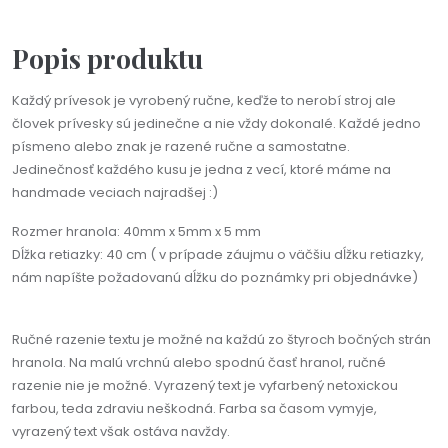
Popis produktu
Každý prívesok je vyrobený ručne, keďže to nerobí stroj ale
človek prívesky sú jedinečne a nie vždy dokonalé. Každé jedno
písmeno alebo znak je razené ručne a samostatne.
Jedinečnosť každého kusu je jedna z vecí, ktoré máme na
handmade veciach najradšej :)
Rozmer hranola: 40mm x 5mm x 5 mm
Dĺžka retiazky: 40 cm ( v prípade záujmu o väčšiu dĺžku retiazky,
nám napíšte požadovanú dĺžku do poznámky pri objednávke)
Ručné razenie textu je možné na každú zo štyroch bočných strán
hranola. Na malú vrchnú alebo spodnú časť hranol, ručné
razenie nie je možné. Vyrazený text je vyfarbený netoxickou
farbou, teda zdraviu neškodná. Farba sa časom vymyje,
vyrazený text však ostáva navždy.