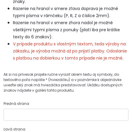
znaky.
Razenie na hranol v smere zľava doprava je možné
typmi písma v rámčeku (P, R, Z a číslice 2mm).
Razenie na hranol v smere zhora nadol je možné
všetkými typmi písma z ponuky (platí iba pre krátke
texty do 6 znakov).
V prípade produktu s vlastným textom, teda výroby na
zákazku, je výroba možná až po prijatí platby. Odoslanie
s platbou na dobierkou v tomto prípade nie je možné.
Ak si na prívesok prajete ručne vyraziť okrem textu aj symboly, do
textového poľa napíšte * (hviezdičku) a v poznámke k objednávke
uveďte aký znak má hviezdička predstavovať. Ukážku dostupných
znakov nájdete v galérii tohto produktu.
Predná strana
Ľavá strana