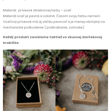
Materiál: prívesok striebornej farby – oceľ
Materiál oceľ je pevná a odolná. Časom svoju farbu nemení.
Oceľový prívesok má aj väčšiu pevnosť a je menej náchylný na
mechanické poškodenie ( poškrabanie, zohnutie)
Každý produkt zasielame taktiež vo vkusnej darčekovej
krabičke.