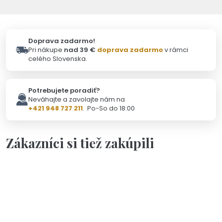
Doprava zadarmo!
Pri nákupe
nad 39 €
doprava zadarmo
v rámci
celého Slovenska.
Potrebujete poradiť?
Neváhajte a zavolajte nám na
+421 948 727 211
. Po-So do 18:00
Zákazníci si tiež zakúpili
Personalizácia
Na objednávku(2-3dni)
Kľúčenka hranol s ručne vyrazeným textom podľa vášho
želania
25,90 €