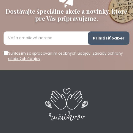
Dostávajte špeciálne akcie a novinky, ktoré
pre Vás pripravujeme.
Prihlásiť odber
Súhlasím so spracovaním osobných údajov.
Zásady ochrany
osobných údajov
.