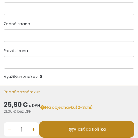
Zadná strana
Pravá strana
Využitých znakov:
0
Pridať poznámku
25,90 €
s DPH
Na objednávku(2-3dni)
21,06 €
bez DPH
–
+
Vložiť do košíka