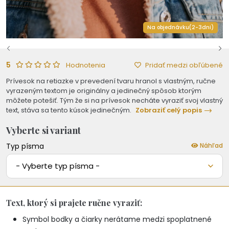
Na objednávku(2-3dni)
5
Pridať medzi obľúbené
Hodnotenia
Prívesok na retiazke v prevedení tvaru hranol s vlastným, ručne
vyrazeným textom je originálny a jedinečný spôsob ktorým
môžete potešiť. Tým že si na prívesok necháte vyraziť svoj vlastný
text, stáva sa tento kúsok jedinečným.
Zobraziť celý popis
Vyberte si variant
Typ písma
Náhľad
- Vyberte typ písma -
Text, ktorý si prajete ručne vyraziť:
Symbol bodky a čiarky nerátame medzi spoplatnené