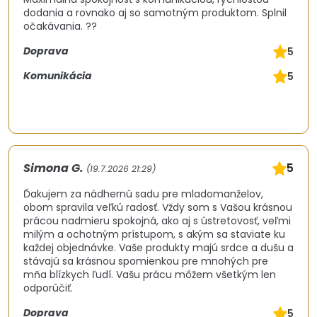
dodania a rovnako aj so samotným produktom. Splnil
očakávania. ??
Doprava
5
Komunikácia
5
Simona G.
5
(19.7.2026 21:29)
Ďakujem za nádhernú sadu pre mladomanželov,
obom spravila veľkú radosť. Vždy som s Vašou krásnou
prácou nadmieru spokojná, ako aj s ústretovosť, veľmi
milým a ochotným prístupom, s akým sa staviate ku
každej objednávke. Vaše produkty majú srdce a dušu a
stávajú sa krásnou spomienkou pre mnohých pre
mňa blízkych ľudí. Vašu prácu môžem všetkým len
odporúčiť.
Doprava
5