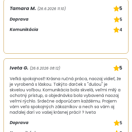
Tamara M.
5
(26.6.2026 11:10)
Doprava
5
Komunikácia
4
Iveta G.
5
(26.6.2026 08:12)
Veľká spokojnosť! Krásna ručná práca, naozaj vidieť, že
je vyrobená s láskou. Takýto darček s "dušou" je
skvelou voľbou. Komunikácia bola skvelá, veľmi milý a
ochotný prístup, a objednávka bola vybavená naozaj
veľmi rýchlo. Srdečne odporúčam každému. Prajem
vám veľa spokojných zákazníkov a nech sa vám aj
naďalej darí vo vašej krásnej práci! ? Iveta
Doprava
5