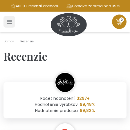
ba
4000+ recenzií obchodu
Doprava zdarma nad 39 €
0
Domov
Recenzie
Recenzie
Počet hodnotení:
3297+
Hodnotenie výrobkov:
99,48%
Hodnotenie predajcu:
99,82%