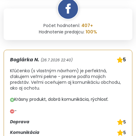
Počet hodnotení:
407+
Hodnotenie predajcu:
100%
Boglárka N.
5
(26.7.2026 22:40)
Kľúčenka (s vlastným návrhom) je perfektná,
ďakujem veľmi pekne - presne podľa mojich
predstáv. Veľmi oceňujem aj komunikáciu obchodu,
ako aj ochotu.
Krásny produkt, dobrá komunikácia, rýchlosť.
+
-
–
Doprava
5
Komunikácia
5