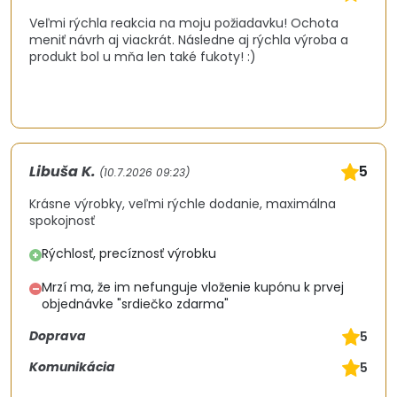
Veľmi rýchla reakcia na moju požiadavku! Ochota
meniť návrh aj viackrát. Následne aj rýchla výroba a
produkt bol u mňa len také fukoty! :)
Libuša K.
5
(10.7.2026 09:23)
Krásne výrobky, veľmi rýchle dodanie, maximálna
spokojnosť
Rýchlosť, precíznosť výrobku
+
Mrzí ma, že im nefunguje vloženie kupónu k prvej
–
objednávke "srdiečko zdarma"
Doprava
5
Komunikácia
5