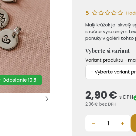
5
Hod
Malý krúžok je skvelý
s ručne vyrazeným tex
ponuky v galérii tohto
Vyberte si variant
Variant produktu - mal
- Vyberte variant p
 Odoslanie 10.8.
2,90 €
s DPH
2,36 €
bez DPH
–
+