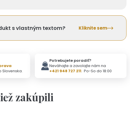
odukt s vlastným textom?
Kliknite sem
Potrebujete poradiť?
prava
Neváhajte a zavolajte nám na
o Slovenska.
+421 948 727 211
. Po-So do 18:00
tiež zakúpili
Na objednávku(2-3dni)
alý krúžok - doplnok ku kľúčenke