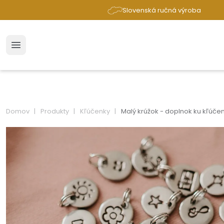
Slovenská ručná výroba
Domov
Produkty
Kľúčenky
Malý krúžok - doplnok ku kľúče