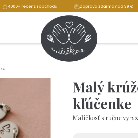
4000+ recenzií obchodu
Doprava zdarma nad 39 €
nke
Malý krúž
kľúčenke
Maličkosť s ručne vyr