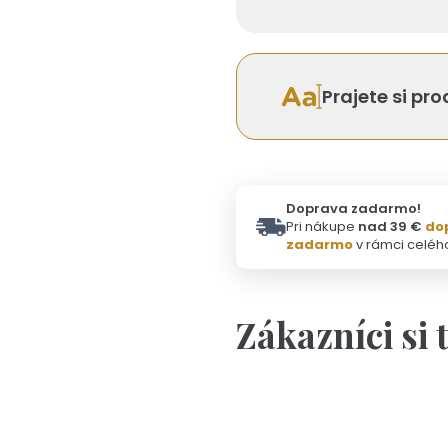
Prajete si pr
Doprava zadarmo!
Pri nákupe
nad 39 €
do
zadarmo
v rámci celéh
Zákazníci si 
Personalizácia
M