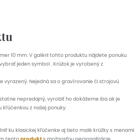
3,90 €
ktu
mer 10 mm. V galérii tohto produktu nájdete ponuku
 vybrať jeden symbol . Krúžok je vyrobený z
e vyrazený. Nejedná sa o gravírovanie či strojovú
statne nepredajný, vyrobiť ho dokážeme iba ak je
u kľúčenkou z našej ponuky.
lniť ku klasickej kľúčenke aj tieto malé krúžky s menami
sím tento
produkt
s možnosťou personalizácie.