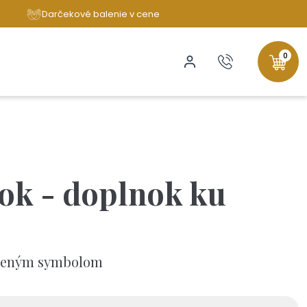
Darčekové balenie v cene
0
ok - doplnok ku
azeným symbolom