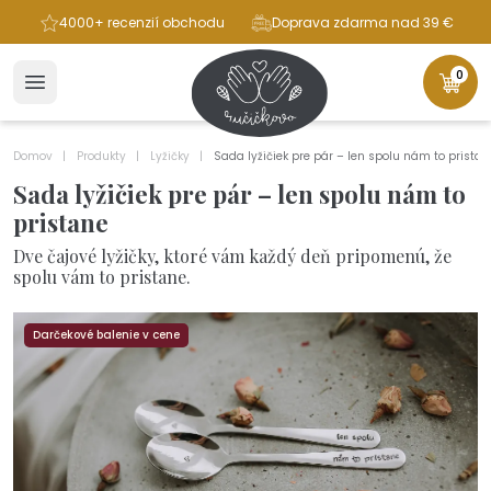
ba
4000+ recenzií obchodu
Doprava zdarma nad 39 €
0
Domov
Produkty
Lyžičky
Sada lyžičiek pre pár – len spolu nám to pristan
Sada lyžičiek pre pár – len spolu nám to
pristane
Dve čajové lyžičky, ktoré vám každý deň pripomenú, že
spolu vám to pristane.
Darčekové balenie v cene