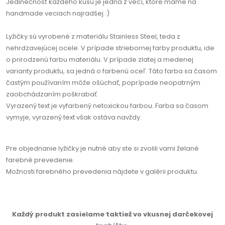
Jedinečnosť každého kusu je jedna z vecí, ktoré máme na
handmade veciach najradšej :)
Lyžičky sú vyrobené z materiálu Stainless Steel, teda z
nehrdzavejúcej ocele. V prípade striebornej farby produktu, ide
o prirodzenú farbu materiálu. V prípade zlatej a medenej
varianty produktu, sa jedná o farbenú oceľ. Táto farba sa časom
častým používaním môže ošúchať, poprípade neopatrným
zaobchádzaním poškrabať.
Vyrazený text je vyfarbený netoxickou farbou. Farba sa časom
vymyje, vyrazený text však ostáva navždy.
Pre objednanie lyžičky je nutné aby ste si zvolili vami želané
farebné prevedenie.
Možnosti farebného prevedenia nájdete v galérii produktu.
Každý produkt zasielame taktiež vo vkusnej darčekovej