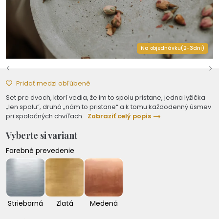
Na objednávku(2-3dni)
Pridať medzi obľúbené
Set pre dvoch, ktorí vedia, že im to spolu pristane, jedna lyžička
„len spolu“, druhá „nám to pristane“ a k tomu každodenný úsmev
pri spoločných chvíľach.
Zobraziť celý popis
Vyberte si variant
Farebné prevedenie
Strieborná
Zlatá
Medená