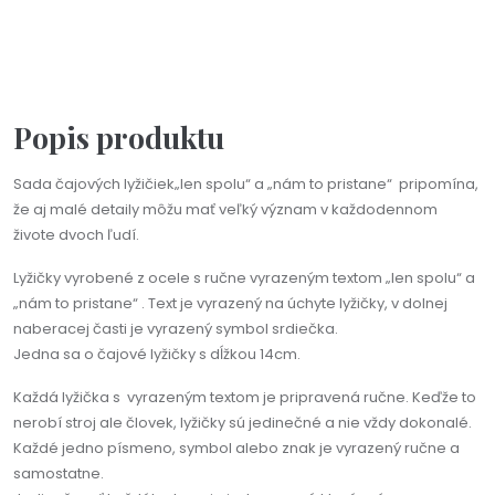
Darčeková kartička s vlastným textom
3,50 €
Popis produktu
Sada čajových lyžičiek„len spolu“ a „nám to pristane“ pripomína,
že aj malé detaily môžu mať veľký význam v každodennom
živote dvoch ľudí.
Lyžičky vyrobené z ocele s ručne vyrazeným textom „len spolu“ a
„nám to pristane“ . Text je vyrazený na úchyte lyžičky, v dolnej
naberacej časti je vyrazený symbol srdiečka.
Jedna sa o čajové lyžičky s dĺžkou 14cm.
Každá lyžička s vyrazeným textom je pripravená ručne. Keďže to
nerobí stroj ale človek, lyžičky sú jedinečné a nie vždy dokonalé.
Každé jedno písmeno, symbol alebo znak je vyrazený ručne a
samostatne.