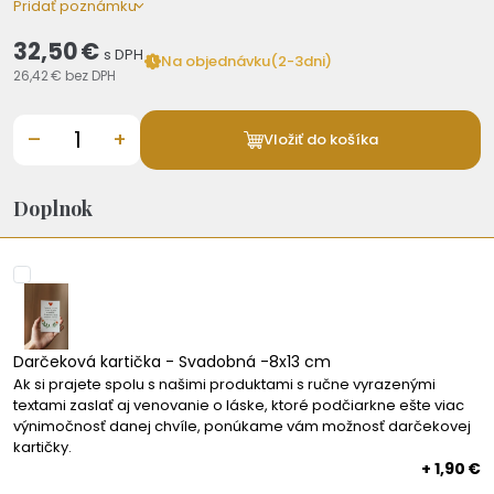
Pridať poznámku
32,50 €
s DPH
Na objednávku(2-3dni)
26,42 €
bez DPH
–
+
Vložiť do košíka
Doplnok
Darčeková kartička - Svadobná -8x13 cm
Ak si prajete spolu s našimi produktami s ručne vyrazenými
textami zaslať aj venovanie o láske, ktoré podčiarkne ešte viac
výnimočnosť danej chvíle, ponúkame vám možnosť darčekovej
kartičky.
+ 1,90 €