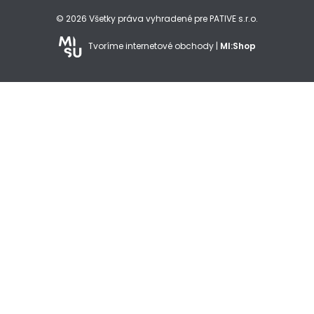
© 2026 Všetky práva vyhradené pre PATIVE s.r.o.
Tvoríme internetové obchody |
MI:Shop