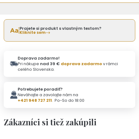
Prajete si produkt s vlastným textom?
Kliknite sem
Doprava zadarmo!
Pri nákupe
nad 39 €
doprava zadarmo
v rámci
celého Slovenska.
Potrebujete poradiť?
Neváhajte a zavolajte nám na
+421 948 727 211
. Po-So do 18:00
Zákazníci si tiež zakúpili
Na objednávku(2-3dni)
Personalizácia