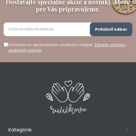
Dostávajte špeciálne akcie a novinky, ktoré
pre Vás pripravujeme.
Prihlásiť odber
Súhlasím so spracovaním osobných údajov.
Zásady ochrany
osobných údajov
.
Kategórie