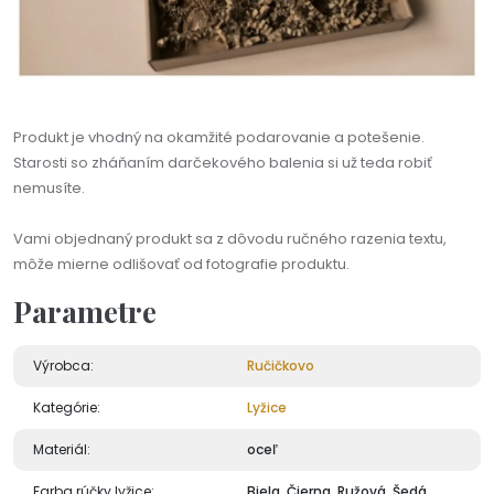
Produkt je vhodný na okamžité podarovanie a potešenie.
Starosti so zháňaním darčekového balenia si už teda robiť
nemusíte.
Vami objednaný produkt sa z dôvodu ručného razenia textu,
môže mierne odlišovať od fotografie produktu.
Parametre
Výrobca:
Ručičkovo
Kategórie:
Lyžice
Materiál:
oceľ
Farba rúčky lyžice:
Biela, Čierna, Ružová, Šedá