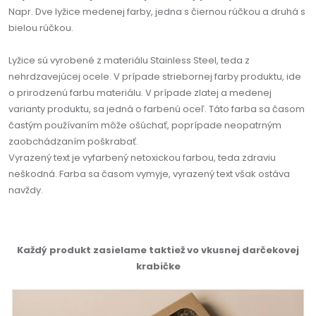
Napr. Dve lyžice medenej farby, jedna s čiernou rúčkou a druhá s
bielou rúčkou.
Lyžice sú vyrobené z materiálu Stainless Steel, teda z
nehrdzavejúcej ocele. V prípade striebornej farby produktu, ide
o prirodzenú farbu materiálu. V prípade zlatej a medenej
varianty produktu, sa jedná o farbenú oceľ. Táto farba sa časom
častým používaním môže ošúchať, poprípade neopatrným
zaobchádzaním poškrabať.
Vyrazený text je vyfarbený netoxickou farbou, teda zdraviu
neškodná. Farba sa časom vymyje, vyrazený text však ostáva
navždy.
Každý produkt zasielame taktiež vo vkusnej darčekovej
krabičke