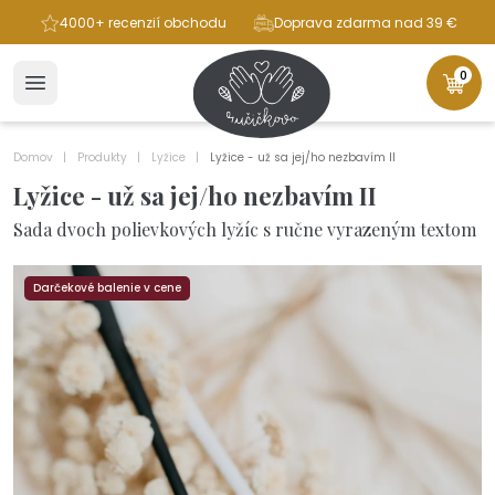
ba
4000+ recenzií obchodu
Doprava zdarma nad 39 €
0
Domov
Produkty
Lyžice
Lyžice - už sa jej/ho nezbavím II
Lyžice - už sa jej/ho nezbavím II
Sada dvoch polievkových lyžíc s ručne vyrazeným textom
Darčekové balenie v cene