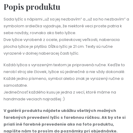
Popis produktu
Sada lyžíc s nápismi „už sa jej nezbavím“ a „už sa ho nezbavím“ a
symbolom srdiečka vyjadruje, že niektoré veci proste patria k
sebe navždy, rovnako ako tieto lyžice.
Dve lyžice vyrobené z ocele, polievkovej veľkosti, naberacia
plocha lyžice je plytšia. Dĺžka lyžíc je 21 cm. Texty sú ručne
vyrazené v dolnej naberacej časti lyžíc.
Každá lyžica s vyrazeným textom je pripravená ručne. Keďže to
nerobí stroj ale človek, lyžice sú jedinečné a nie vždy dokonalé.
Každé jedno písmeno, symbol alebo znak je vyrazený ručne a
samostatne.
Jedinečnosť každého kusu je jedna z vecí, ktoré máme na
handmade veciach najradšej :)
V galérii produktu nájdete ukážku všetkých možných
farebných prevedení lyžíc s farebnou rúčkou. Ak by ste si
priali iné farebné prevedenie ako na foto produktu,
napíšte nám to prosím do poznámky pri objednávke.