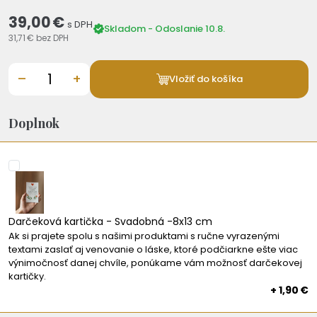
39,00 €
s DPH
Skladom - Odoslanie 10.8.
31,71 €
bez DPH
–
+
Vložiť do košíka
Doplnok
Darčeková kartička - Svadobná -8x13 cm
Ak si prajete spolu s našimi produktami s ručne vyrazenými
textami zaslať aj venovanie o láske, ktoré podčiarkne ešte viac
výnimočnosť danej chvíle, ponúkame vám možnosť darčekovej
kartičky.
+ 1,90 €