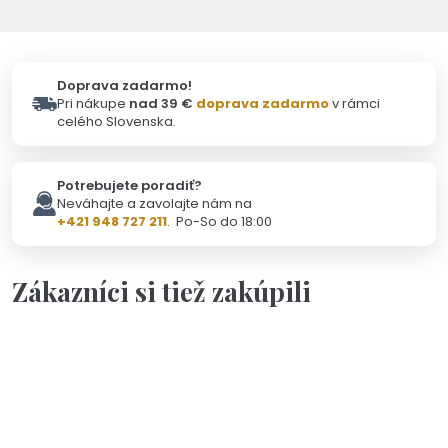
Doprava zadarmo!
Pri nákupe
nad 39 €
doprava zadarmo
v rámci
celého Slovenska.
Potrebujete poradiť?
Neváhajte a zavolajte nám na
+421 948 727 211
. Po-So do 18:00
Zákazníci si tiež zakúpili
Na objednávku(2-3dni)
Personalizácia
Darčeková kartička s vlastným textom
3,50 €