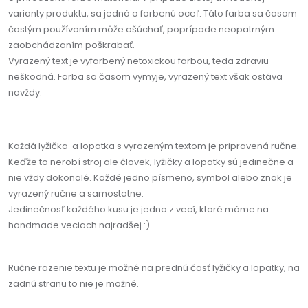
varianty produktu, sa jedná o farbenú oceľ. Táto farba sa časom
častým používaním môže ošúchať, poprípade neopatrným
zaobchádzaním poškrabať.
Vyrazený text je vyfarbený netoxickou farbou, teda zdraviu
neškodná. Farba sa časom vymyje, vyrazený text však ostáva
navždy.
Každá lyžička a lopatka s vyrazeným textom je pripravená ručne.
Keďže to nerobí stroj ale človek, lyžičky a lopatky sú jedinečne a
nie vždy dokonalé. Každé jedno písmeno, symbol alebo znak je
vyrazený ručne a samostatne.
Jedinečnosť každého kusu je jedna z vecí, ktoré máme na
handmade veciach najradšej :)
Ručne razenie textu je možné na prednú časť lyžičky a lopatky, na
zadnú stranu to nie je možné.