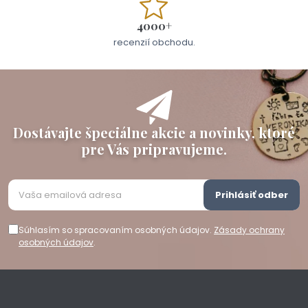
4000+
recenzií obchodu.
Dostávajte špeciálne akcie a novinky, ktoré
pre Vás pripravujeme.
Prihlásiť odber
Súhlasím so spracovaním osobných údajov.
Zásady ochrany
osobných údajov
.