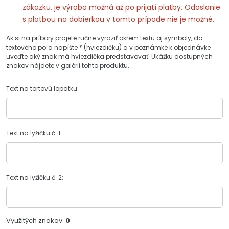
zákazku, je výroba možná až po prijatí platby. Odoslanie
s platbou na dobierkou v tomto prípade nie je možné.
Ak si na príbory prajete ručne vyraziť okrem textu aj symboly, do
textového poľa napíšte * (hviezdičku) a v poznámke k objednávke
uveďte aký znak má hviezdička predstavovať. Ukážku dostupných
znakov nájdete v galérii tohto produktu.
Text na tortovú lopatku:
Text na lyžičku č. 1:
Text na lyžičku č. 2:
Využitých znakov:
0