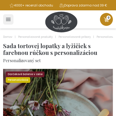
ba
4000+ recenzií obchodu
Doprava zdarma nad 39 €
0
Domov
Personalizované produkty
Personalizované príbory
Personalizova
Sada tortovej lopatky a lyžičiek s
farebnou rúčkou s personalizáciou
Personalizovaný set
Darčekové balenie v cene
Personalizácia