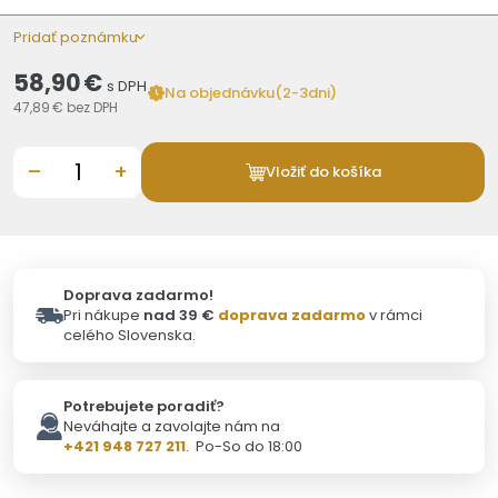
Pridať poznámku
58,90 €
s DPH
Na objednávku(2-3dni)
47,89 €
bez DPH
–
+
Vložiť do košíka
Doprava zadarmo!
Pri nákupe
nad 39 €
doprava zadarmo
v rámci
celého Slovenska.
Potrebujete poradiť?
Neváhajte a zavolajte nám na
+421 948 727 211
. Po-So do 18:00