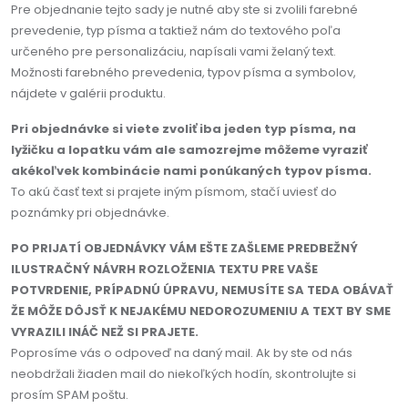
Pre objednanie tejto sady je nutné aby ste si zvolili farebné
prevedenie, typ písma a taktiež nám do textového poľa
určeného pre personalizáciu, napísali vami želaný text.
Možnosti farebného prevedenia, typov písma a symbolov,
nájdete v galérii produktu.
Pri objednávke si viete zvoliť iba jeden typ písma, na
lyžičku a lopatku vám ale samozrejme môžeme vyraziť
akékoľvek kombinácie nami ponúkaných typov písma.
To akú časť text si prajete iným písmom, stačí uviesť do
poznámky pri objednávke.
PO PRIJATÍ OBJEDNÁVKY VÁM EŠTE ZAŠLEME PREDBEŽNÝ
ILUSTRAČNÝ NÁVRH ROZLOŽENIA TEXTU PRE VAŠE
POTVRDENIE, PRÍPADNÚ ÚPRAVU, NEMUSÍTE SA TEDA OBÁVAŤ
ŽE MÔŽE DÔJSŤ K NEJAKÉMU NEDOROZUMENIU A TEXT BY SME
VYRAZILI INÁČ NEŽ SI PRAJETE.
Poprosíme vás o odpoveď na daný mail. Ak by ste od nás
neobdržali žiaden mail do niekoľkých hodín, skontrolujte si
prosím SPAM poštu.