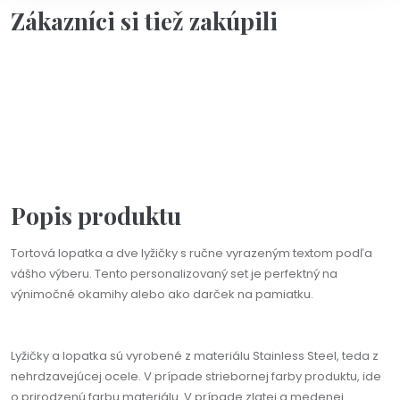
Zákazníci si tiež zakúpili
Na objednávku(2-3dni)
Personalizácia
Na výber viac farieb
Sada tortovej lopatky a vidličiek s personalizáciou
58,90 €
Popis produktu
Tortová lopatka a dve lyžičky s ručne vyrazeným textom podľa
vášho výberu. Tento personalizovaný set je perfektný na
výnimočné okamihy alebo ako darček na pamiatku.
Lyžičky a lopatka sú vyrobené z materiálu Stainless Steel, teda z
nehrdzavejúcej ocele. V prípade striebornej farby produktu, ide
o prirodzenú farbu materiálu. V prípade zlatej a medenej