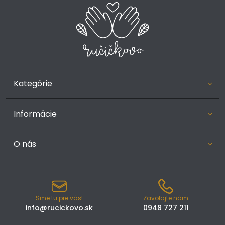
Kategórie
Informácie
O nás
Sme tu pre vás!
Zavolajte nám
info@rucickovo.sk
0948 727 211