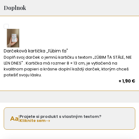
Doplnok
Darčeková kartička „ľúbim ťa"
Doplň svoj darček o jemnú kartičku s textom „ĽÚBIM ŤA STÁLE, NIE
LEN DNES" . Kartička má rozmer 8 × 13 cm, je vytlačená na
kvalitnom papieri a krásne doplní každý darček, ktorým chceš
potešiť svoju lásku.
+ 1,90 €
Prajete si produkt s vlastným textom?
Kliknite sem