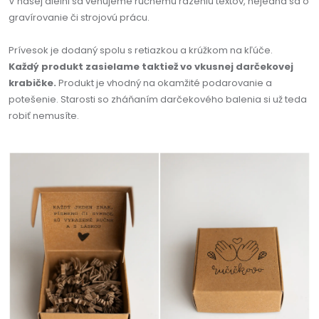
V našej dielni sa venujeme ručnému razeniu textov, nejedná sa o
gravírovanie či strojovú prácu.
Prívesok je dodaný spolu s retiazkou a krúžkom na kľúče.
Každý produkt zasielame taktiež vo vkusnej darčekovej
krabičke.
Produkt je vhodný na okamžité podarovanie a
potešenie. Starosti so zháňaním darčekového balenia si už teda
robiť nemusíte.