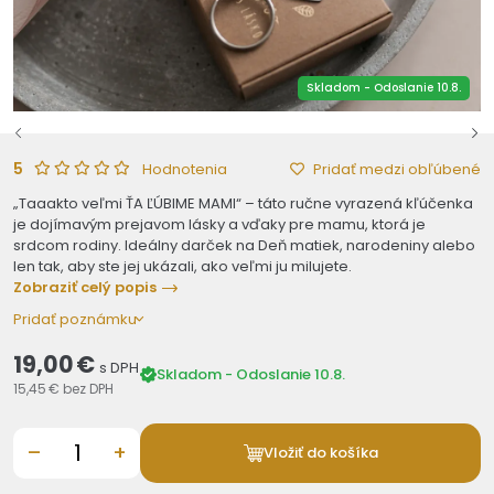
Skladom - Odoslanie 10.8.
5
Pridať medzi obľúbené
Hodnotenia
„Taaakto veľmi ŤA ĽÚBIME MAMI“ – táto ručne vyrazená kľúčenka
je dojímavým prejavom lásky a vďaky pre mamu, ktorá je
srdcom rodiny. Ideálny darček na Deň matiek, narodeniny alebo
len tak, aby ste jej ukázali, ako veľmi ju milujete.
Zobraziť celý popis
Pridať poznámku
19,00 €
s DPH
Skladom - Odoslanie 10.8.
15,45 €
bez DPH
–
+
Vložiť do košíka