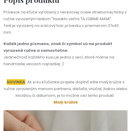
Prívesok na kľúče vyrobený z nerezovej ocele striebornej farby s
ručne vyrazeným textom:"taaakto veľmi ŤA ĽÚBIME MAMI".
Text je vyrazený na srdcový tvar prívesku s priemerom 37x40
mm.
Každé jedno písmeno, znak či symbol sú na produkt
vyrazené ručne a samostatne.
Jedinečnosť každého kusu je jedna z vecí, ktoré máme na
handmade veciach najradšej :)
NOVINKA
:
Ak si ku kľúčenke prajete doplniť ešte malý krúžok s
ručne vyrazeným menom partnera, dieťaťa, vnúčat, žiakov alebo
iniciálou či dátumom, je to možné cez tento produkt:
Malý krúžok