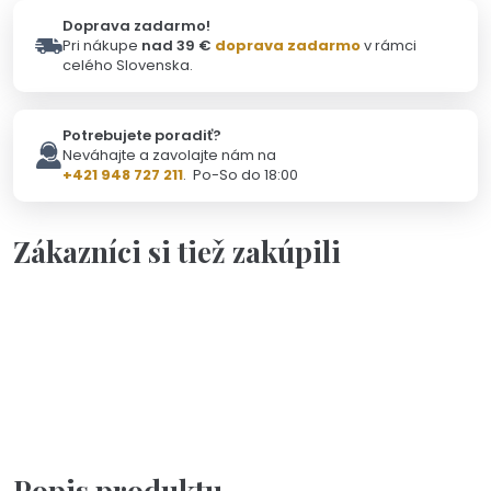
Doprava zadarmo!
Pri nákupe
nad 39 €
doprava zadarmo
v rámci
celého Slovenska.
Potrebujete poradiť?
Neváhajte a zavolajte nám na
+421 948 727 211
. Po-So do 18:00
Zákazníci si tiež zakúpili
Na objednávku(2-3dni)
Personalizácia
Malý krúžok - doplnok ku kľúčenke
3,90 €
Popis produktu