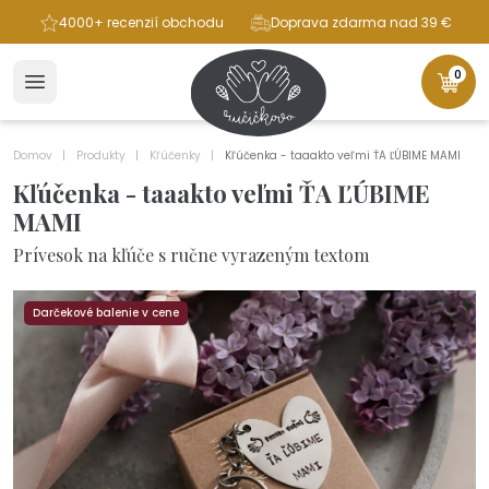
ba
4000+ recenzií obchodu
Doprava zdarma nad 39 €
0
Domov
Produkty
Kľúčenky
Kľúčenka - taaakto veľmi ŤA ĽÚBIME MAMI
Kľúčenka - taaakto veľmi ŤA ĽÚBIME
MAMI
Prívesok na kľúče s ručne vyrazeným textom
Darčekové balenie v cene