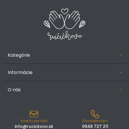
Kategórie
Informácie
O nás
Sme tu pre vás!
Zavolajte nám
info@rucickovo.sk
0948 727 211