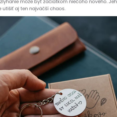
j zlyhanie môže byť začiatkom niečoho nového. Jeh
 utišiť aj ten najväčší chaos.