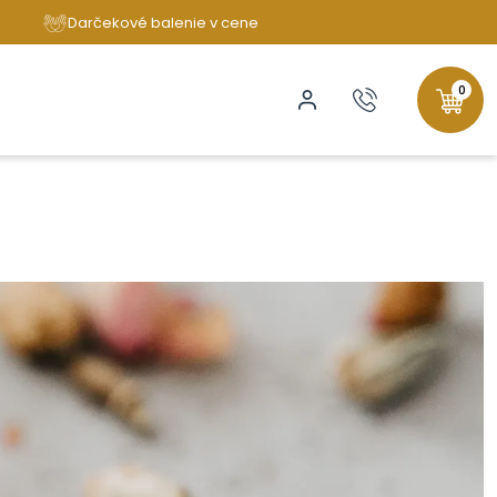
Darčekové balenie v cene
0