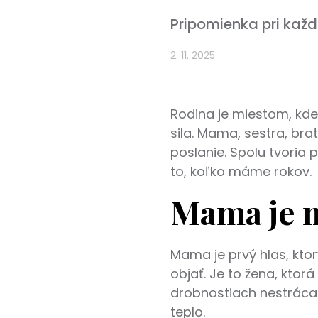
Pripomienka pri kaž
2. 11. 2025
Rodina je miestom, kde 
sila. Mama, sestra, bra
poslanie. Spolu tvoria 
to, koľko máme rokov.
Mama je n
Mama je prvý hlas, kto
objať. Je to žena, ktor
drobnostiach nestráca
teplo.