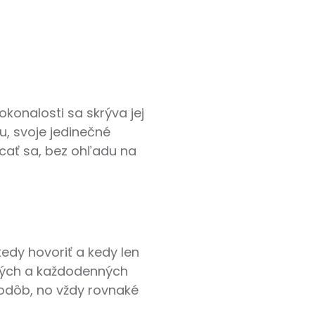
okonalosti sa skrýva jej
u, svoje jedinečné
acať sa, bez ohľadu na
edy hovoriť a kedy len
etkých a každodenných
odôb, no vždy rovnaké