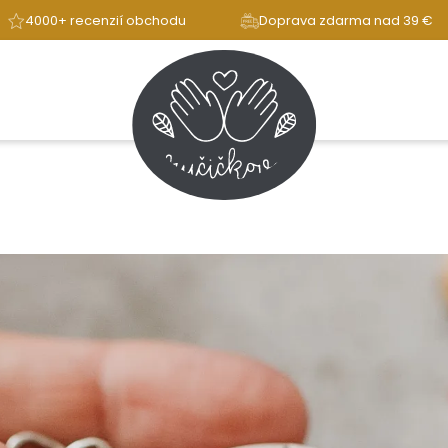
4000+ recenzií obchodu
Doprava zdarma nad 39 €