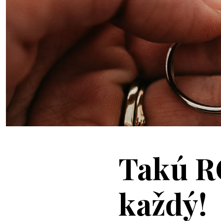
Takú R
každý!