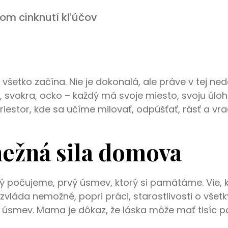
dom cinknutí kľúčov
všetko začína. Nie je dokonalá, ale práve v tej ned
t, svokra, ocko – každý má svoje miesto, svoju úloh
priestor, kde sa učíme milovať, odpúšťať, rásť a vr
ežná sila domova
rý počujeme, prvý úsmev, ktorý si pamätáme. Vie, k
á zvláda nemožné, popri práci, starostlivosti o vš
 úsmev. Mama je dôkaz, že láska môže mať tisíc p