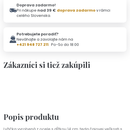
Doprava zadarmo!
Pri nákupe
nad 39 €
doprava zadarmo
v rámci
celého Slovenska.
Potrebujete poradiť?
Neváhajte a zavolajte nám na
+421 948 727 211
. Po-So do 18:00
Zákazníci si tiež zakúpili
Skladom - Odoslanie 10.8.
Darčeková kartička - ľúbim Ťa
1,90 €
Popis produktu
Lyžička vyrobená z ocele s dĺžkou 14 cm, teda čajovej veľkosti s