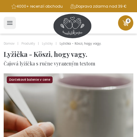
ba
4000+ recenzií obchodu
Doprava zdarma nad 39 €
0
Domov
Produkty
Lyžičky
Lyžička - Köszi, hogy vagy.
Lyžička - Köszi, hogy vagy.
Čajová lyžička s ručne vyrazeným textom
Darčekové balenie v cene