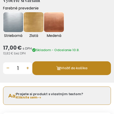
Vyberte si variant
Farebné prevedenie
Strieborná
Zlatá
Medená
17,00 €
s DPH
Skladom - Odoslanie 10.8.
13,82 €
bez DPH
–
+
Vložiť do košíka
Prajete si produkt s vlastným textom?
Kliknite sem