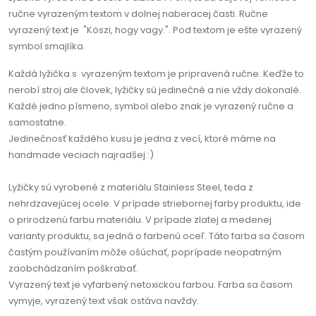
ručne vyrazeným textom v dolnej naberacej časti. Ručne
vyrazený text je "Köszi, hogy vagy.". Pod textom je ešte vyrazený
symbol smajlíka.
Každá lyžička s vyrazeným textom je pripravená ručne. Keďže to
nerobí stroj ale človek, lyžičky sú jedinečné a nie vždy dokonalé.
Každé jedno písmeno, symbol alebo znak je vyrazený ručne a
samostatne.
Jedinečnosť každého kusu je jedna z vecí, ktoré máme na
handmade veciach najradšej :)
Lyžičky sú vyrobené z materiálu Stainless Steel, teda z
nehrdzavejúcej ocele. V prípade striebornej farby produktu, ide
o prirodzenú farbu materiálu. V prípade zlatej a medenej
varianty produktu, sa jedná o farbenú oceľ. Táto farba sa časom
častým používaním môže ošúchať, poprípade neopatrným
zaobchádzaním poškrabať.
Vyrazený text je vyfarbený netoxickou farbou. Farba sa časom
vymyje, vyrazený text však ostáva navždy.