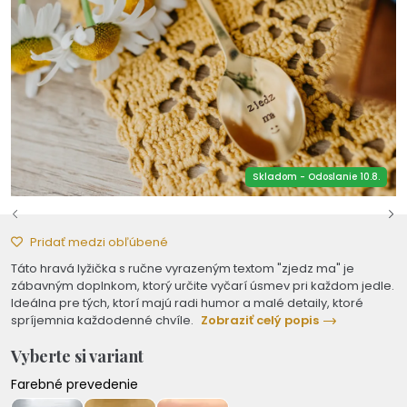
Skladom - Odoslanie 10.8.
Pridať medzi obľúbené
Táto hravá lyžička s ručne vyrazeným textom "zjedz ma" je
zábavným doplnkom, ktorý určite vyčarí úsmev pri každom jedle.
Ideálna pre tých, ktorí majú radi humor a malé detaily, ktoré
spríjemnia každodenné chvíle.
Zobraziť celý popis
Vyberte si variant
Farebné prevedenie