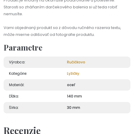
Produkt je vhodný na okamžité podarovanie a potešenie.
Starosti so zháňaním darčekového balenia si už teda robiť
nemusíte.
Vami objednaný produkt sa z dôvodu ručného razenia textu,
môže mierne odlišovať od fotografie produktu.
Parametre
Výrobca:
Ručičkovo
Kategórie:
Lyžičky
Materiál:
oceľ
Dĺžka:
140 mm
Šírka:
30 mm
Recenzie