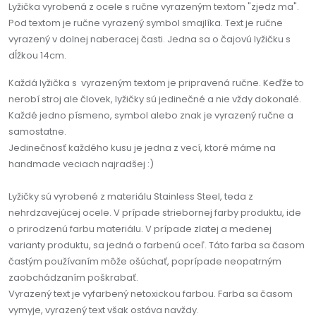
Lyžička vyrobená z ocele s ručne vyrazeným textom "zjedz ma".
Pod textom je ručne vyrazený symbol smajlíka. Text je ručne
vyrazený v dolnej naberacej časti. Jedna sa o čajovú lyžičku s
dĺžkou 14cm.
Každá lyžička s vyrazeným textom je pripravená ručne. Keďže to
nerobí stroj ale človek, lyžičky sú jedinečné a nie vždy dokonalé.
Každé jedno písmeno, symbol alebo znak je vyrazený ručne a
samostatne.
Jedinečnosť každého kusu je jedna z vecí, ktoré máme na
handmade veciach najradšej :)
Lyžičky sú vyrobené z materiálu Stainless Steel, teda z
nehrdzavejúcej ocele. V prípade striebornej farby produktu, ide
o prirodzenú farbu materiálu. V prípade zlatej a medenej
varianty produktu, sa jedná o farbenú oceľ. Táto farba sa časom
častým používaním môže ošúchať, poprípade neopatrným
zaobchádzaním poškrabať.
Vyrazený text je vyfarbený netoxickou farbou. Farba sa časom
vymyje, vyrazený text však ostáva navždy.