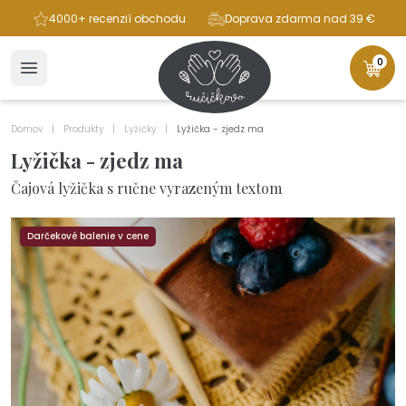
ba
4000+ recenzií obchodu
Doprava zdarma nad 39 €
0
Domov
Produkty
Lyžičky
Lyžička - zjedz ma
Lyžička - zjedz ma
Čajová lyžička s ručne vyrazeným textom
Darčekové balenie v cene