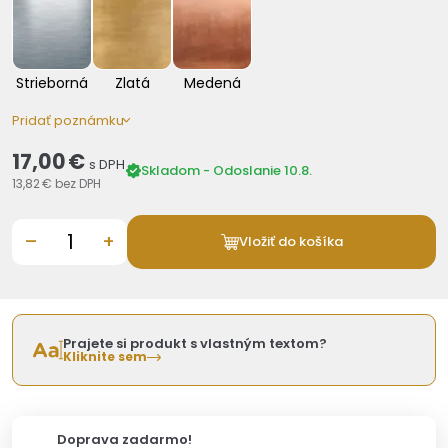
Strieborná
Zlatá
Medená
Pridať poznámku
17,00 €
s DPH
Skladom - Odoslanie 10.8.
13,82 €
bez DPH
–
+
Vložiť do košíka
Prajete si produkt s vlastným textom?
Kliknite sem
Doprava zadarmo!