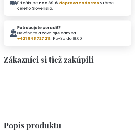
Pri nákupe
nad 39 €
doprava zadarmo
v rámci
celého Slovenska.
Potrebujete poradiť?
Neváhajte a zavolajte nám na
+421 948 727 211
. Po-So do 18:00
Zákazníci si tiež zakúpili
Personalizácia
Na objednávku(2-3dni)
Na výber viac farieb
Čajová lyžička s ručne vyrazeným textom podľa vášho
želania
18,90 €
Popis produktu