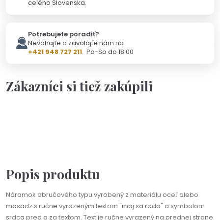
celého Slovenska.
Potrebujete poradiť?
Neváhajte a zavolajte nám na
+421 948 727 211
. Po-So do 18:00
Zákazníci si tiež zakúpili
Na objednávku(2-3dni)
Personalizácia
Darčeková kartička s vlastným textom
3,50 €
Popis produktu
Náramok obručového typu vyrobený z materiálu oceľ alebo
mosadz s ručne vyrazeným textom "maj sa rada" a symbolom
srdca pred a za textom. Text je ručne vyrazený na prednej strane