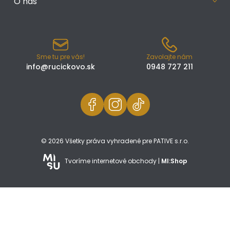
O nás
Sme tu pre vás!
Zavolajte nám
info@rucickovo.sk
0948 727 211
© 2026 Všetky práva vyhradené pre PATIVE s.r.o.
Tvoríme internetové obchody |
MI:Shop