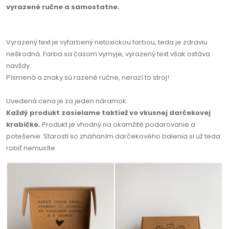
vyrazené ručne a samostatne.
Vyrazený text je vyfarbený netoxickou farbou, teda je zdraviu
neškodná. Farba sa časom vymyje, vyrazený text však ostáva
navždy.
Písmená a znaky sú razené ručne, nerazí to stroj!
Uvedená cena je za jeden náramok.
Každý produkt zasielame taktiež vo vkusnej darčekovej
krabičke.
Produkt je vhodný na okamžité podarovanie a
potešenie. Starosti so zháňaním darčekového balenia si už teda
robiť nemusíte.