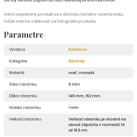
na iný obvod zápästia nás neváhajte kontaktovať.
Vami objednaný produkt sa z dôvodu ručného razenia textu,
môže mierne odlišovať od fotografie produktu.
Parametre
Výrobca:
Ručičkovo
Kategórie:
Náramky
Materiál:
oceľ, mosadz
Šírka náramku:
6 mm
Dĺžka náramku:
145 mm, 152 mm
Hrúbka náramku:
1 mm
Veľkosť náramku:
Veľkosť náramku je vhodná na
obvod zápästia v rozmedzí 14
až 18,5 cm