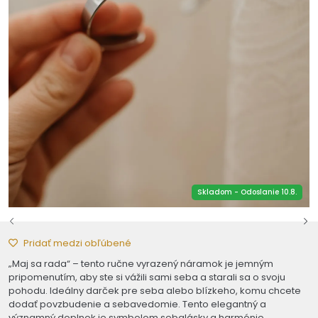
Skladom - Odoslanie 10.8.
Pridať medzi obľúbené
„Maj sa rada“ – tento ručne vyrazený náramok je jemným
pripomenutím, aby ste si vážili sami seba a starali sa o svoju
pohodu. Ideálny darček pre seba alebo blízkeho, komu chcete
dodať povzbudenie a sebavedomie. Tento elegantný a
významný doplnok je symbolom sebalásky a harmónie.