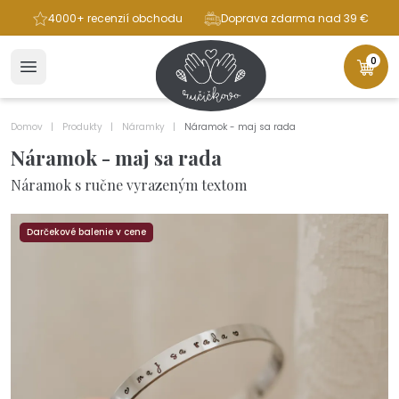
ba
4000+ recenzií obchodu
Doprava zdarma nad 39 €
0
Domov
Produkty
Náramky
Náramok - maj sa rada
Náramok - maj sa rada
Náramok s ručne vyrazeným textom
Darčekové balenie v cene