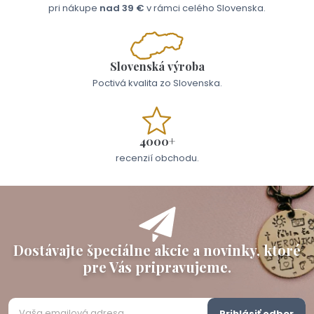
pri nákupe
nad 39 €
v rámci celého Slovenska.
Slovenská výroba
Poctivá kvalita zo Slovenska.
4000+
recenzií obchodu.
Dostávajte špeciálne akcie a novinky, ktoré
pre Vás pripravujeme.
Prihlásiť odber