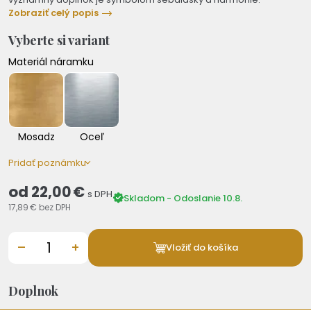
Zobraziť celý popis
Vyberte si variant
Materiál náramku
Mosadz
Oceľ
Pridať poznámku
od
22,00 €
s DPH
Skladom - Odoslanie 10.8.
17,89 €
bez DPH
–
+
Vložiť do košíka
Doplnok