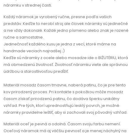
náramku v strednej časti.
Každý náramok je vyrobený ručne, presne podľa vašich
predstáv. Keďže to nerobí stroj ale človek náramky sú jedinečné
a nie vždy dokonalé. Každé jedno písmeno alebo znak je razené
ručne a samostatne.
Jedinečnosť každého kusu je jedna z vecí, ktoré máme na
handmade veciach najradšej ;)
Keďže sú náramky z ocele alebo mosadze ide o BIŽUTÉRIU, ktorá
má obmedzenú životnosť. Životnosť náramku viete ale správnou
údržbou a starostlivosťou predĺžiť.
Materiál mosadz časom tmavne, naberá patinu, čo je pre tento
kov prirodzený proces. Pri kontakte s pokožkou môže mosadz
časom získať prirodzenú patinu, čo dodáva šperku unikátny
vzhľad. Pre tých, ktorí uprednostňujú lesklý povrch, je možné
náramky pravidelne leštiť, aby si zachovali svoj pôvodný vzhľad.
Materiál oceľ je pevná a odolná. Časom svoju farbu nemení.
Oceľový náramok má aj väčšiu pevnosť a je menej náchylný na