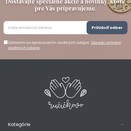
Dostávajte špeciálne akcie a novinky, ktoré
pre Vás pripravujeme.
Prihlásiť odber
Súhlasím so spracovaním osobných údajov.
Zásady ochrany
osobných údajov
.
Kategórie