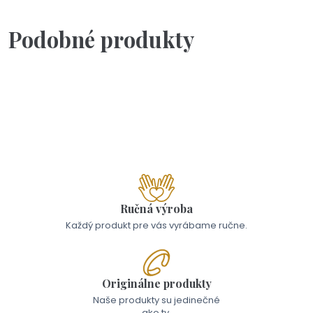
Podobné produkty
Skladom - Odoslanie 10.8.
Lyžičky pre dedka a babku
od 17,00 €
Ručná výroba
Každý produkt pre vás vyrábame ručne.
Originálne produkty
Naše produkty su jedinečné
ako ty.