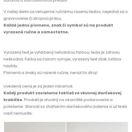
údržbou a starostlivosťou predĺžiť.
V našej dielni sa venujeme ručnému razeniu textov, nejedná sa o
gravírovanie či strojovú prácu.
Každé jedno písmeno, znak či symbol sú na produkt
vyrazené ručne a samostatne.
Vyrazený text je vyfarbený netoxickou farbou, teda je zdraviu
neškodná. Farba sa časom vymyje, vyrazený text však ostáva
navždy.
Písmená a znaky sú razené ručne, nerazí to stroj!
Uvedená cena je za jeden náramok.
Každý produkt zasielame taktiež vo vkusnej darčekovej
krabičke.
Produkt je vhodný na okamžité podarovanie a
potešenie. Starosti so zháňaním darčekového balenia si už teda
robiť nemusíte.