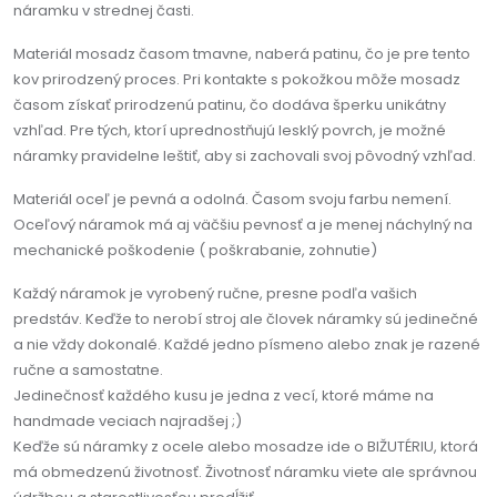
náramku v strednej časti.
Materiál mosadz časom tmavne, naberá patinu, čo je pre tento
kov prirodzený proces. Pri kontakte s pokožkou môže mosadz
časom získať prirodzenú patinu, čo dodáva šperku unikátny
vzhľad. Pre tých, ktorí uprednostňujú lesklý povrch, je možné
náramky pravidelne leštiť, aby si zachovali svoj pôvodný vzhľad.
Materiál oceľ je pevná a odolná. Časom svoju farbu nemení.
Oceľový náramok má aj väčšiu pevnosť a je menej náchylný na
mechanické poškodenie ( poškrabanie, zohnutie)
Každý náramok je vyrobený ručne, presne podľa vašich
predstáv. Keďže to nerobí stroj ale človek náramky sú jedinečné
a nie vždy dokonalé. Každé jedno písmeno alebo znak je razené
ručne a samostatne.
Jedinečnosť každého kusu je jedna z vecí, ktoré máme na
handmade veciach najradšej ;)
Keďže sú náramky z ocele alebo mosadze ide o BIŽUTÉRIU, ktorá
má obmedzenú životnosť. Životnosť náramku viete ale správnou