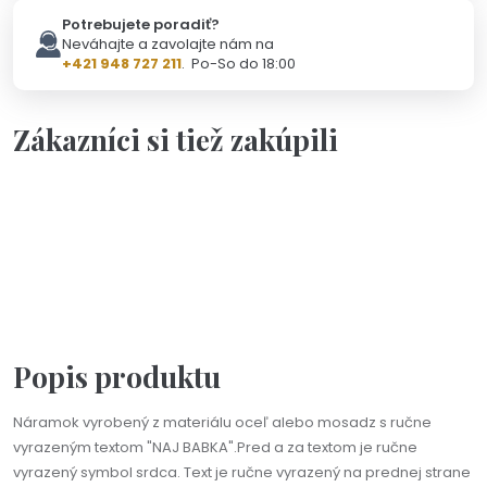
Potrebujete poradiť?
Neváhajte a zavolajte nám na
+421 948 727 211
. Po-So do 18:00
Zákazníci si tiež zakúpili
Personalizácia
Na objednávku(2-3dni)
Náramok s ručne vyrazeným textom podľa vášho želania
od 26,90 €
Popis produktu
Náramok vyrobený z materiálu oceľ alebo mosadz s ručne
vyrazeným textom "NAJ BABKA".Pred a za textom je ručne
vyrazený symbol srdca. Text je ručne vyrazený na prednej strane