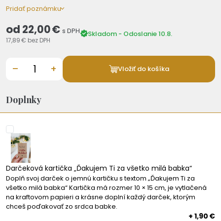
Pridať poznámku
od
22,00 €
s DPH
Skladom - Odoslanie 10.8.
17,89 €
bez DPH
–
+
Vložiť do košíka
Doplnky
Darčeková kartička „Ďakujem Ti za všetko milá babka“
Doplň svoj darček o jemnú kartičku s textom „Ďakujem Ti za
všetko milá babka“ Kartička má rozmer 10 × 15 cm, je vytlačená
na kraftovom papieri a krásne doplní každý darček, ktorým
chceš poďakovať zo srdca babke.
+ 1,90 €