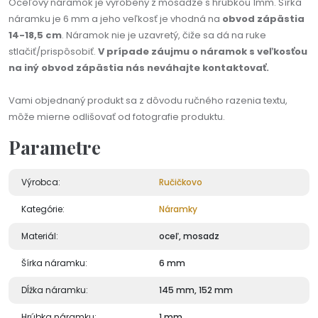
Oceľový náramok je vyrobený z mosadze s hrúbkou 1mm. Šírka
náramku je 6 mm a jeho veľkosť je vhodná na
obvod zápästia
14-18,5 cm
. Náramok nie je uzavretý, čiže sa dá na ruke
stlačiť/prispôsobiť.
V prípade záujmu o náramok s veľkosťou
na iný obvod zápästia nás neváhajte kontaktovať.
Vami objednaný produkt sa z dôvodu ručného razenia textu,
môže mierne odlišovať od fotografie produktu.
Parametre
Výrobca:
Ručičkovo
Kategórie:
Náramky
Materiál:
oceľ, mosadz
Šírka náramku:
6 mm
Dĺžka náramku:
145 mm, 152 mm
Hrúbka náramku:
1 mm