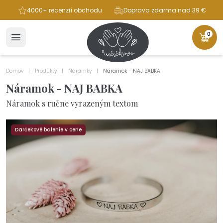
ba
4000+ recenzií obchodu
Doprava zdarma nad 39 €
0
Domov
Produkty
Náramky
Náramok - NAJ BABKA
Náramok - NAJ BABKA
Náramok s ručne vyrazeným textom
Darčekové balenie v cene