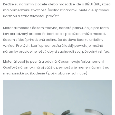
Keďže sú náramky z ocele alebo mosadze ide o BIŽUTÉRIU, ktorá
má obmedzenú životnosť. Životnosť náramku viete ale správnou
údržbou a starostlivosťou predĺžiť.
Materiál mosadz časom tmavne, naberá patinu, čo je pre tento
kov prirodzený proces. Pri kontakte s pokožkou môže mosadz
časom získať prirodzenú patinu, čo dodáva šperku unikátny
vzhľad. Pre tých, ktorí uprednostňujú lesklý povrch, je možné
náramky pravidelne leštiť, aby si zachovali svoj pôvodný vzhľad.
Materiál oceľ je pevná a odolná. Časom svoju farbu nemení.
Oceľový náramok má aj väčšiu pevnosť a je menej náchylný na
mechanické poškodenie ( poškrabanie, zohnutie)