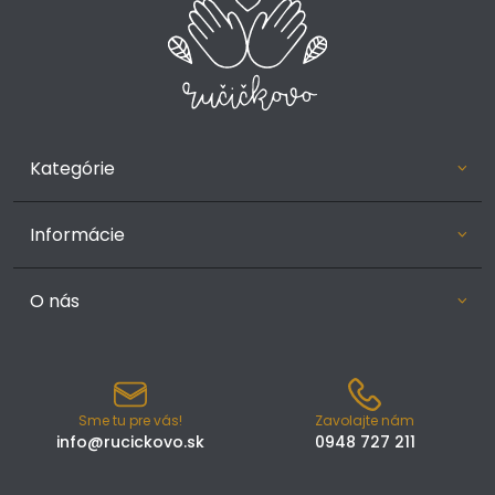
Kategórie
Informácie
O nás
Sme tu pre vás!
Zavolajte nám
info@rucickovo.sk
0948 727 211