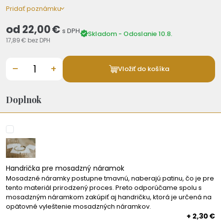
Pridať poznámku
od
22,00 €
s DPH
Skladom - Odoslanie 10.8.
17,89 €
bez DPH
–
+
Vložiť do košíka
Doplnok
Handrička pre mosadzný náramok
Mosadzné náramky postupne tmavnú, naberajú patinu, čo je pre
tento materiál prirodzený proces. Preto odporúčame spolu s
mosadzným náramkom zakúpiť aj handričku, ktorá je určená na
opätovné vyleštenie mosadzných náramkov.
+ 2,30 €