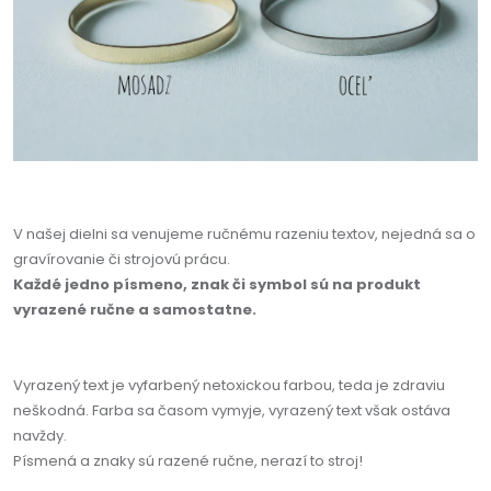
V našej dielni sa venujeme ručnému razeniu textov, nejedná sa o
gravírovanie či strojovú prácu.
Každé jedno písmeno, znak či symbol sú na produkt
vyrazené ručne a samostatne.
Vyrazený text je vyfarbený netoxickou farbou, teda je zdraviu
neškodná. Farba sa časom vymyje, vyrazený text však ostáva
navždy.
Písmená a znaky sú razené ručne, nerazí to stroj!