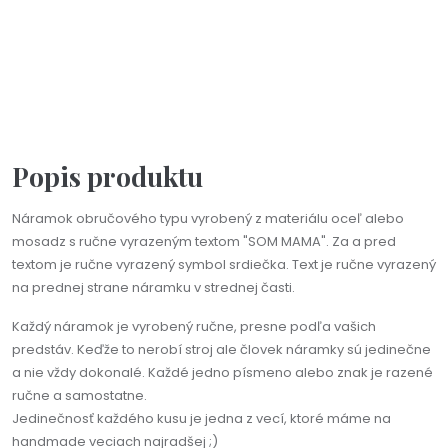
Personalizácia
Na objednávku(2-3dni)
Náramok s ručne vyrazeným textom podľa vášho želania
od 26,90 €
Popis produktu
Náramok obručového typu vyrobený z materiálu oceľ alebo
mosadz s ručne vyrazeným textom "SOM MAMA". Za a pred
textom je ručne vyrazený symbol srdiečka. Text je ručne vyrazený
na prednej strane náramku v strednej časti.
Každý náramok je vyrobený ručne, presne podľa vašich
predstáv. Keďže to nerobí stroj ale človek náramky sú jedinečne
a nie vždy dokonalé. Každé jedno písmeno alebo znak je razené
ručne a samostatne.
Jedinečnosť každého kusu je jedna z vecí, ktoré máme na
handmade veciach najradšej ;)