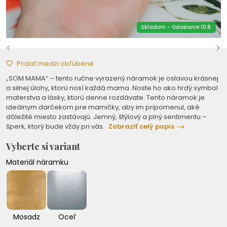
Skladom - Odoslanie 10.8.
Pridať medzi obľúbené
„SOM MAMA“ – tento ručne vyrazený náramok je oslavou krásnej
a silnej úlohy, ktorú nosí každá mama. Noste ho ako hrdý symbol
materstva a lásky, ktorú denne rozdávate. Tento náramok je
ideálnym darčekom pre mamičky, aby im pripomenul, aké
dôležité miesto zastávajú. Jemný, štýlový a plný sentimentu –
šperk, ktorý bude vždy pri vás.
Zobraziť celý popis
Vyberte si variant
Materiál náramku
Mosadz
Oceľ