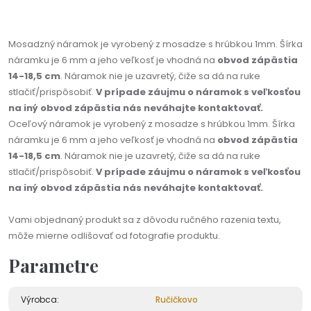
Mosadzný náramok je vyrobený z mosadze s hrúbkou 1mm. Šírka
náramku je 6 mm a jeho veľkosť je vhodná na
obvod zápästia
14-18,5 cm
. Náramok nie je uzavretý, čiže sa dá na ruke
stlačiť/prispôsobiť.
V prípade záujmu o náramok s veľkosťou
na iný obvod zápästia nás neváhajte kontaktovať.
Oceľový náramok je vyrobený z mosadze s hrúbkou 1mm. Šírka
náramku je 6 mm a jeho veľkosť je vhodná na
obvod zápästia
14-18,5 cm
. Náramok nie je uzavretý, čiže sa dá na ruke
stlačiť/prispôsobiť.
V prípade záujmu o náramok s veľkosťou
na iný obvod zápästia nás neváhajte kontaktovať.
Vami objednaný produkt sa z dôvodu ručného razenia textu,
môže mierne odlišovať od fotografie produktu.
Parametre
Výrobca:
Ručičkovo