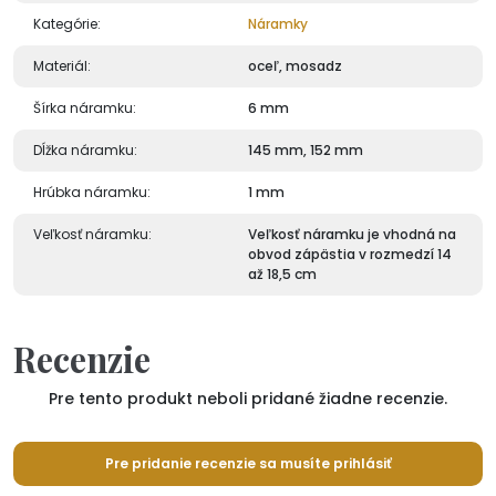
Kategórie:
Náramky
Materiál:
oceľ, mosadz
Šírka náramku:
6 mm
Dĺžka náramku:
145 mm, 152 mm
Hrúbka náramku:
1 mm
Veľkosť náramku:
Veľkosť náramku je vhodná na
obvod zápästia v rozmedzí 14
až 18,5 cm
Recenzie
Pre tento produkt neboli pridané žiadne recenzie.
Pre pridanie recenzie sa musíte prihlásiť