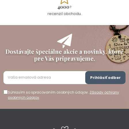
4000+
recenzií obchodu.
Dostávajte špeciálne akcie a novinky, ktoré
pre Vás pripravujeme.
Prihlásiť odber
Súhlasím so spracovaním osobných údajov.
Zásady ochrany
osobných údajov
.