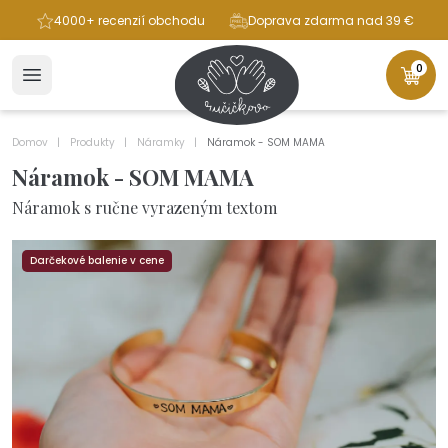
ba
4000+ recenzií obchodu
Doprava zdarma nad 39 €
0
Domov
Produkty
Náramky
Náramok - SOM MAMA
Náramok - SOM MAMA
Náramok s ručne vyrazeným textom
Darčekové balenie v cene