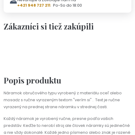
+421 948 727 211
. Po-So do 18:00
Zákazníci si tiež zakúpili
Na objednávku(2-3dni)
Náramok - Priateľstvo je dar
od 22,00 €
Popis produktu
Náramok obručového typu vyrobený z materiálu oceľ alebo
mosadz s ručne vyrazeným textom "verím si" . Text je ručne
vyrazený na prednej strane náramku v strednej časti.
Každý náramok je vyrobený ručne, presne podľa vašich
predstáv. Keďže to nerobí stroj ale človek náramky sú jedinečné
a nie vždy dokonalé. Každé jedno písmeno alebo znak je razené