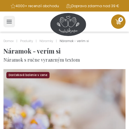
ba
4000+ recenzií obchodu
Doprava zdarma nad 39 €
0
Domov
Produkty
Náramky
Náramok - verím si
Náramok - verím si
Náramok s ručne vyrazeným textom
Darčekové balenie v cene