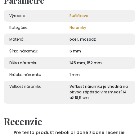
Parametre
Výrobca:
Ručičkovo
Kategórie:
Náramky
Materiál:
oceľ, mosadz
Šírka náramku:
6 mm
Dĺžka náramku:
145 mm, 152 mm
Hrúbka náramku:
1 mm
Veľkosť náramku:
Veľkosť náramku je vhodná na
obvod zápästia v rozmedzí 14
až 18,5 cm
Recenzie
Pre tento produkt neboli pridané žiadne recenzie.