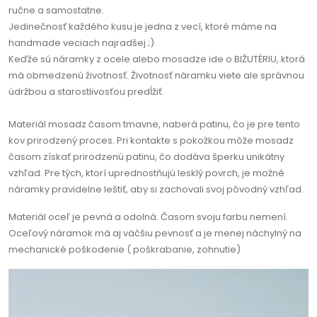
ručne a samostatne.
Jedinečnosť každého kusu je jedna z vecí, ktoré máme na
handmade veciach najradšej ;)
Keďže sú náramky z ocele alebo mosadze ide o BIŽUTÉRIU, ktorá
má obmedzenú životnosť. Životnosť náramku viete ale správnou
údržbou a starostlivosťou predĺžiť.
Materiál mosadz časom tmavne, naberá patinu, čo je pre tento
kov prirodzený proces. Pri kontakte s pokožkou môže mosadz
časom získať prirodzenú patinu, čo dodáva šperku unikátny
vzhľad. Pre tých, ktorí uprednostňujú lesklý povrch, je možné
náramky pravidelne leštiť, aby si zachovali svoj pôvodný vzhľad.
Materiál oceľ je pevná a odolná. Časom svoju farbu nemení.
Oceľový náramok má aj väčšiu pevnosť a je menej náchylný na
mechanické poškodenie ( poškrabanie, zohnutie)