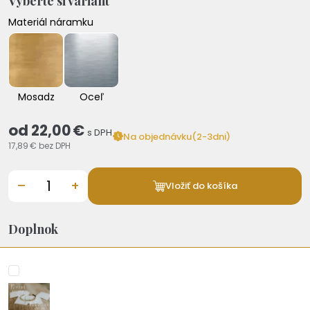
Vyberte si variant
Materiál náramku
Mosadz
Oceľ
od
22,00 €
s DPH
Na objednávku(2-3dni)
17,89 €
bez DPH
–
+
Vložiť do košíka
Doplnok