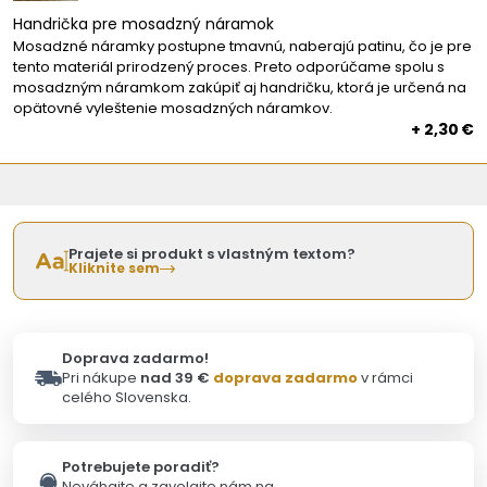
Handrička pre mosadzný náramok
Mosadzné náramky postupne tmavnú, naberajú patinu, čo je pre
tento materiál prirodzený proces. Preto odporúčame spolu s
mosadzným náramkom zakúpiť aj handričku, ktorá je určená na
opätovné vyleštenie mosadzných náramkov.
+ 2,30 €
Prajete si produkt s vlastným textom?
Kliknite sem
Doprava zadarmo!
Pri nákupe
nad 39 €
doprava zadarmo
v rámci
celého Slovenska.
Potrebujete poradiť?
Neváhajte a zavolajte nám na