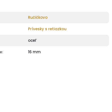
Ručičkovo
Prívesky s retiazkou
oceľ
e:
16 mm