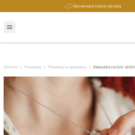
Slovenská ručná výroba
Domov
Produkty
Prívesky s retiazkou
Retiazka na krk-drží