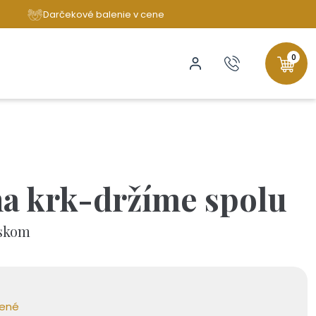
Darčekové balenie v cene
0
na krk-držíme spolu
eskom
bené