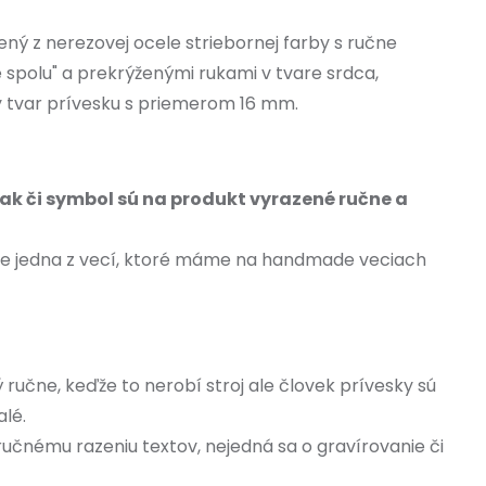
ený z nerezovej ocele striebornej farby s ručne
spolu" a prekrýženými rukami v tvare srdca,
ly tvar prívesku s priemerom 16 mm.
ak či symbol sú na produkt vyrazené ručne a
je jedna z vecí, ktoré máme na handmade veciach
 ručne, keďže to nerobí stroj ale človek prívesky sú
alé.
 ručnému razeniu textov, nejedná sa o gravírovanie či