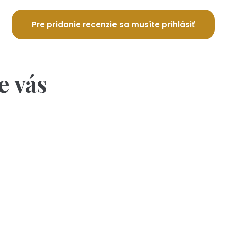
Pre pridanie recenzie sa musíte prihlásiť
e vás