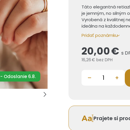
Táto elegantná retiaz
je jemným, no silným 
Vyrobená z kvalitnej n
ideálna na každodenn
Pridať poznámku
20,00 €
s D
16,26 €
bez DPH
- Odoslanie 6.8.
–
+
Prajete si pr