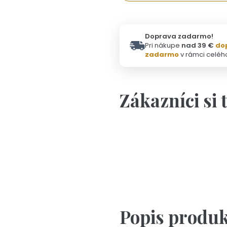
Doprava zadarmo!
Pri nákupe
nad 39 €
do
zadarmo
v rámci celéh
Zákazníci si 
Da
Popis produ