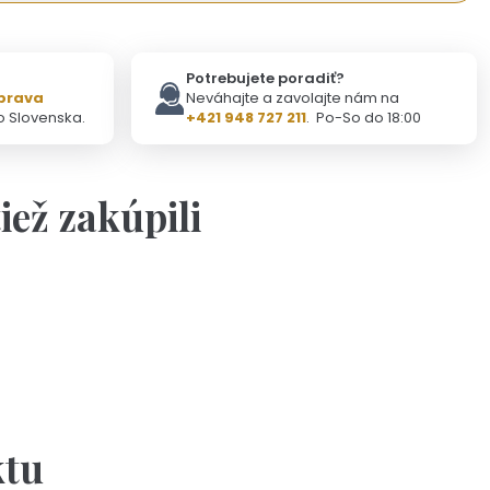
Potrebujete poradiť?
prava
Neváhajte a zavolajte nám na
o Slovenska.
+421 948 727 211
. Po-So do 18:00
tiež zakúpili
Skladom - Odoslanie 6.8.
rčeková kartička „Ďakujem, že si“
1,90 €
ktu