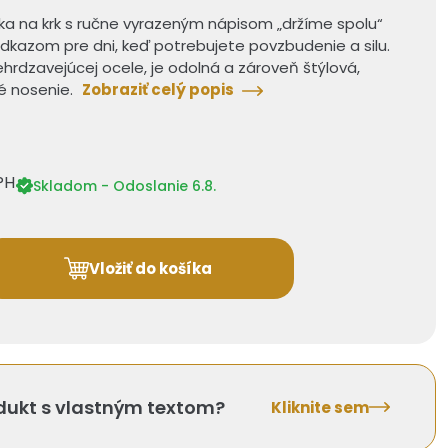
ka na krk s ručne vyrazeným nápisom „držíme spolu“
odkazom pre dni, keď potrebujete povzbudenie a silu.
ehrdzavejúcej ocele, je odolná a zároveň štýlová,
é nosenie.
Zobraziť celý popis
PH
Skladom - Odoslanie 6.8.
Vložiť do košíka
odukt s vlastným textom?
Kliknite sem