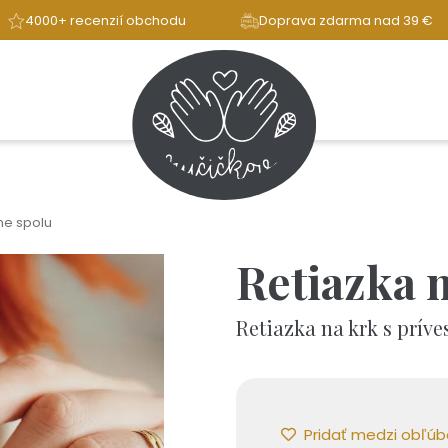
4000+ recenzií obchodu
Doprava zdarma nad 39 €
me spolu
Retiazka 
Retiazka na krk s prív
Pridať medzi obľú