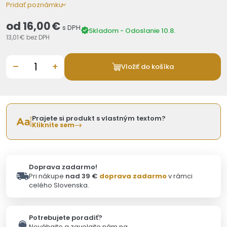
Pridať poznámku
od
16,00 €
s DPH
Skladom - Odoslanie 10.8.
13,01 €
bez DPH
–
+
Vložiť do košíka
Prajete si produkt s vlastným textom?
Kliknite sem
Doprava zadarmo!
Pri nákupe
nad 39 €
doprava zadarmo
v rámci
celého Slovenska.
Potrebujete poradiť?
Neváhajte a zavolajte nám na