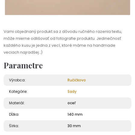
Vami objednaný produkt sa z dôvodu ručného razenia textu,
môže mierne odlišovať od fotografie produktu. Jedinečnosť
každého kusu je jedna z vecí, ktoré máme na handmade
veciach najradšej ;)
Parametre
Výrobca:
Ručičkovo
Kategórie:
Sady
Materiál:
oceľ
Dĺžka:
140 mm
Šírka:
30 mm