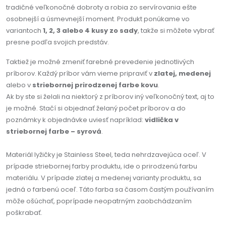
tradičné veľkonočné dobroty a robia zo servírovania ešte
osobnejší a úsmevnejší moment. Produkt ponúkame vo
variantoch
1, 2, 3 alebo 4 kusy zo sady
, takže si môžete vybrať
presne podľa svojich predstáv.
Taktiež je možné zmeniť farebné prevedenie jednotlivých
príborov. Každý príbor vám vieme pripraviť v
zlatej, medenej
alebo v
striebornej prirodzenej farbe kovu
.
Ak by ste si želali na niektorý z príborov iný veľkonočný text, aj to
je možné. Stačí si objednať želaný počet príborov a do
poznámky k objednávke uviesť napríklad:
vidlička v
striebornej farbe – syrová
.
Materiál lyžičky je Stainless Steel, teda nehrdzavejúca oceľ. V
prípade striebornej farby produktu, ide o prirodzenú farbu
materiálu. V prípade zlatej a medenej varianty produktu, sa
jedná o farbenú oceľ. Táto farba sa časom častým používaním
môže ošúchať, poprípade neopatrným zaobchádzaním
poškrabať.