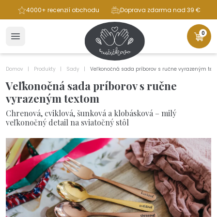
ba
4000+ recenzií obchodu
Doprava zdarma nad 39 €
0
Domov
Produkty
Sady
Veľkonočná sada príborov s ručne vyrazeným tex
Veľkonočná sada príborov s ručne
vyrazeným textom
Chrenová, cviklová, šunková a klobásková – milý
veľkonočný detail na sviatočný stôl