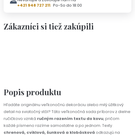
+421 948 727 211
. Po-So do 18:00
Zákazníci si tiež zakúpili
Na objednávku(2-3dni)
Personalizácia
Na výber viac farieb
Sada tortovej lopatky a vidličiek s personalizáciou
58,90 €
Popis produktu
Hľadáte originálnu veľkonočnú dekoráciu alebo milý úžitkový
detail na sviatočný stôl? Táto veľkonočná sada príborov z dielne
ručičkovo vzniká
ručným razením textu do kovu
, pričom
každé písmeno razíme samostatne a po jednom. Texty
chrenová, cviklová, šunková a klobásková
odkazujú na