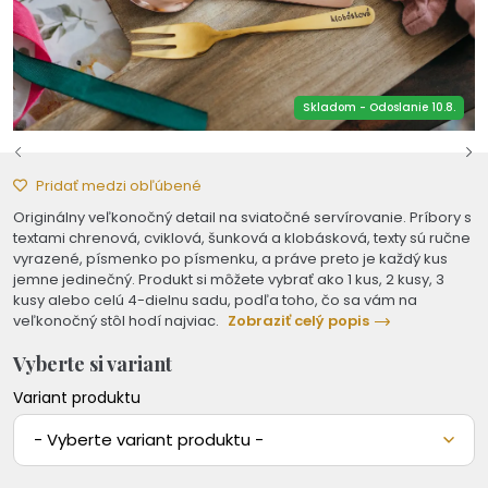
Skladom - Odoslanie 10.8.
Pridať medzi obľúbené
Originálny veľkonočný detail na sviatočné servírovanie. Príbory s
textami chrenová, cviklová, šunková a klobásková, texty sú ručne
vyrazené, písmenko po písmenku, a práve preto je každý kus
jemne jedinečný. Produkt si môžete vybrať ako 1 kus, 2 kusy, 3
kusy alebo celú 4-dielnu sadu, podľa toho, čo sa vám na
veľkonočný stôl hodí najviac.
Zobraziť celý popis
Vyberte si variant
Variant produktu
- Vyberte variant produktu -