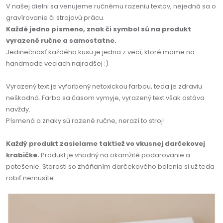
V našej dielni sa venujeme ručnému razeniu textov, nejedná sa o
gravírovanie či strojovú prácu.
Každé jedno písmeno, znak či symbol sú na produkt
vyrazené ručne a samostatne.
Jedinečnosť každého kusu je jedna z vecí, ktoré máme na
handmade veciach najradšej :)
Vyrazený text je vyfarbený netoxickou farbou, teda je zdraviu
neškodná. Farba sa časom vymyje, vyrazený text však ostáva
navždy.
Písmená a znaky sú razené ručne, nerazí to stroj!
Každý produkt zasielame taktiež vo vkusnej darčekovej
krabičke.
Produkt je vhodný na okamžité podarovanie a
potešenie. Starosti so zháňaním darčekového balenia si už teda
robiť nemusíte.