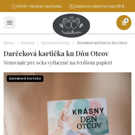
ba
4000+ recenzií obchodu
Doprava zdarma nad 39 €
0
Domov
Produkty
Darčekové kartičky
Darčeková kartička ku Dňu Otcov
Darčeková kartička ku Dňu Otcov
Venovanie pre ocka vytlačené na tvrdšom papieri
Darčeková kartička