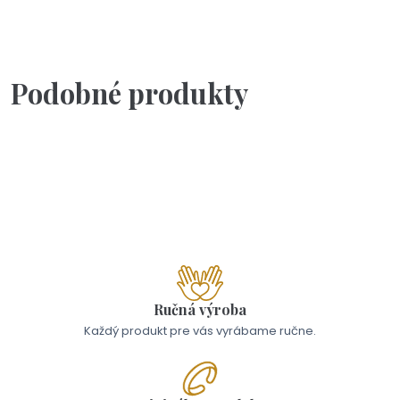
ručne a každý jeden samostatne.
p
Podobné produkty
Skladom - Odoslanie 10.8.
Darčeková kartička pre ocka
1,90 €
Ručná výroba
Každý produkt pre vás vyrábame ručne.