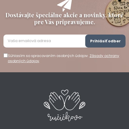
Dostávajte špeciálne akcie a novinky, ktoré
pre Vás pripravujeme.
Prihlásiť odber
Súhlasím so spracovaním osobných údajov.
Zásady ochrany
osobných údajov
.