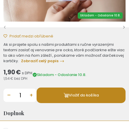
Skladom - Odoslanie 10.8.
Pridať medzi obľúbené
Ak si prajete spolu s našimi produktami s ručne vyrazenými
textami zaslať aj venovanie pre ocka, ktoré podčiarkne ešte viac
to ako vám na ňom záleží , ponúkame vám možnosť darčekovej
kartičky.
Zobraziť celý popis
1,90 €
s DPH
Skladom - Odoslanie 10.8.
1,54 €
bez DPH
–
+
Vložiť do košíka
Doplnok