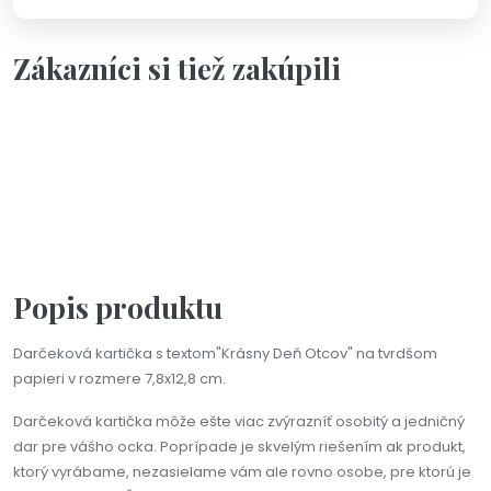
Zákazníci si tiež zakúpili
Skladom - Odoslanie 10.8.
Darčeková kartička „Ďakujem, že si tu pre mňa stále keď
to potrebujem“
1,90 €
Popis produktu
Darčeková kartička s textom"Krásny Deň Otcov" na tvrdšom
papieri v rozmere 7,8x12,8 cm.
Darčeková kartička môže ešte viac zvýrazníť osobitý a jedničný
dar pre vášho ocka. Poprípade je skvelým riešením ak produkt,
ktorý vyrábame, nezasielame vám ale rovno osobe, pre ktorú je