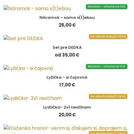
Skladom - Odoslanie 10.8.
Náramok - sama s(t)ebou
25,00 €
Na objednávku(2-3dni)
Set pre DEDKA
od 35,00 €
Skladom - Odoslanie 10.8.
Lyžička - si čajovná
17,00 €
Na objednávku(2-3dni)
Lydlička- 2v1 nestíham
20,00 €
Na objednávku(2-3dni)