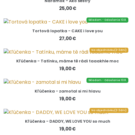
Náramok - Ako sestry
25,00 €
Skladom - Odoslanie 10.8.
Tortová lopatka - CAKE i love you
27,00 €
Na objednávku(2-3dni)
Kľúčenka - Tatínku, máme tě rádi taaakhle moc
19,00 €
Skladom - Odoslanie 10.8.
Kľúčenka - zamotal si mi hlavu
19,00 €
Na objednávku(2-3dni)
Kľúčenka - DADDY, WE LOVE YOU so much
19,00 €