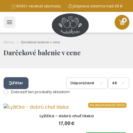
ba
4000+ recenzií obchodu
Doprava zdarma nad 39 €
0
Domov
Darčekové balenie v cene
Darčekové balenie v cene
Filter
Zobraziť len produkty skladom
Na objednávku(2-3dni)
Lyžička - dobrú chuť láska
17,00 €