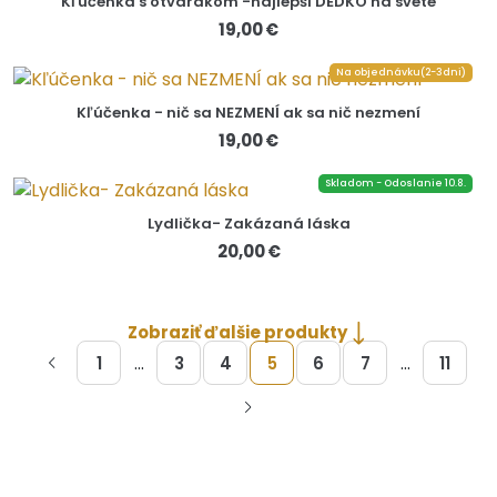
Kľúčenka s otvárakom -najlepší DEDKO na svete
19,00 €
Na objednávku(2-3dni)
Kľúčenka - nič sa NEZMENÍ ak sa nič nezmení
19,00 €
Skladom - Odoslanie 10.8.
Lydlička- Zakázaná láska
20,00 €
Zobraziť ďalšie produkty
...
...
1
3
4
5
6
7
11