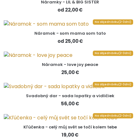
Náramky - LIL & BIG SISTER
od 22,00 €
Na objednávku(2-3dni)
Náramok - som mama som tato
od 25,00 €
Na objednávku(2-3dni)
Náramok - love joy peace
25,00 €
Na objednávku(2-3dni)
Svadobný dar - sada lopatky a vidličiek
56,00 €
Na objednávku(2-3dni)
Kľúčenka - celý můj svět se točí kolem tebe
19,00 €