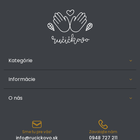
Kategórie
Informácie
O nás
Sme tu pre vás!
Zavolajte nám
info@rucickovo.sk
0948 727 211