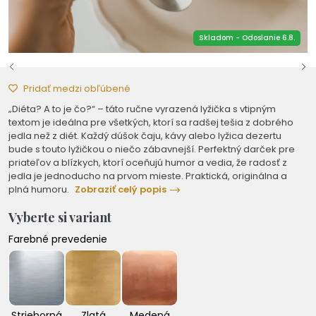
Skladom - Odoslanie 6.8.
Pridať medzi obľúbené
„Diéta? A to je čo?“ – táto ručne vyrazená lyžička s vtipným
textom je ideálna pre všetkých, ktorí sa radšej tešia z dobrého
jedla než z diét. Každý dúšok čaju, kávy alebo lyžica dezertu
bude s touto lyžičkou o niečo zábavnejší. Perfektný darček pre
priateľov a blízkych, ktorí oceňujú humor a vedia, že radosť z
jedla je jednoducho na prvom mieste. Praktická, originálna a
plná humoru.
Zobraziť celý popis
Vyberte si variant
Farebné prevedenie
Strieborná
Zlatá
Medená