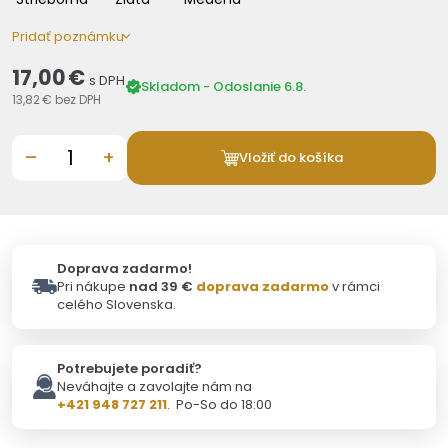
Pridať poznámku
17,00 €
s DPH
Skladom - Odoslanie 6.8.
13,82 €
bez DPH
–
+
Vložiť do košíka
Doprava zadarmo!
Pri nákupe
nad 39 €
doprava zadarmo
v rámci
celého Slovenska.
Potrebujete poradiť?
Neváhajte a zavolajte nám na
+421 948 727 211
. Po-So do 18:00