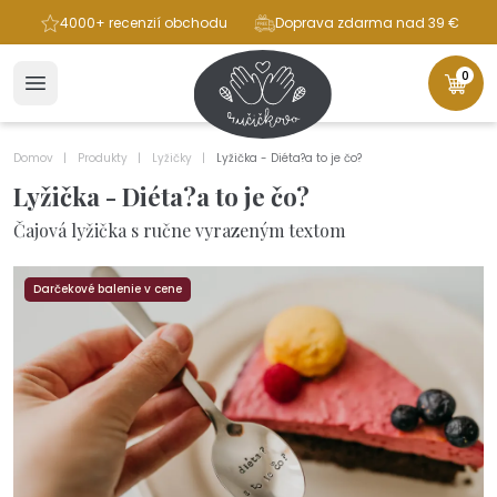
ba
4000+ recenzií obchodu
Doprava zdarma nad 39 €
0
Domov
Produkty
Lyžičky
Lyžička - Diéta?a to je čo?
Lyžička - Diéta?a to je čo?
Čajová lyžička s ručne vyrazeným textom
Darčekové balenie v cene