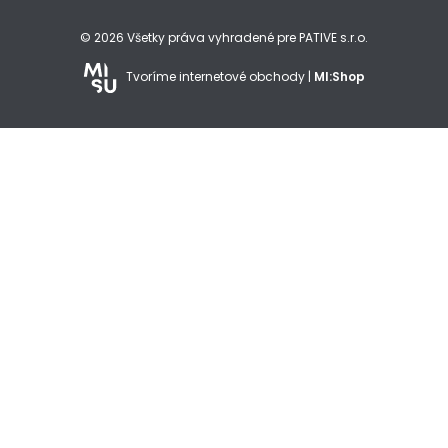
© 2026 Všetky práva vyhradené pre PATIVE s.r.o.
Tvoríme internetové obchody |
MI:Shop