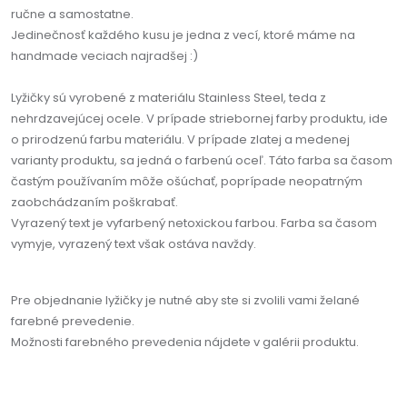
ručne a samostatne.
Jedinečnosť každého kusu je jedna z vecí, ktoré máme na
handmade veciach najradšej :)
Lyžičky sú vyrobené z materiálu Stainless Steel, teda z
nehrdzavejúcej ocele. V prípade striebornej farby produktu, ide
o prirodzenú farbu materiálu. V prípade zlatej a medenej
varianty produktu, sa jedná o farbenú oceľ. Táto farba sa časom
častým používaním môže ošúchať, poprípade neopatrným
zaobchádzaním poškrabať.
Vyrazený text je vyfarbený netoxickou farbou. Farba sa časom
vymyje, vyrazený text však ostáva navždy.
Pre objednanie lyžičky je nutné aby ste si zvolili vami želané
farebné prevedenie.
Možnosti farebného prevedenia nájdete v galérii produktu.