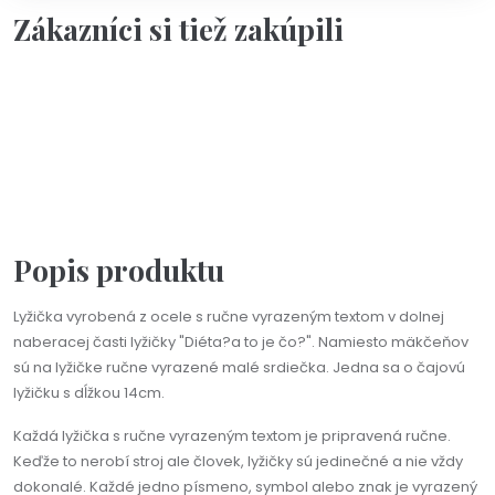
Zákazníci si tiež zakúpili
Personalizácia
Na objednávku(2-3dni)
Na výber viac farieb
Čajová lyžička s ručne vyrazeným textom podľa vášho
želania
18,90 €
Popis produktu
Lyžička vyrobená z ocele s ručne vyrazeným textom v dolnej
naberacej časti lyžičky "Diéta?a to je čo?". Namiesto mäkčeňov
sú na lyžičke ručne vyrazené malé srdiečka. Jedna sa o čajovú
lyžičku s dĺžkou 14cm.
Každá lyžička s ručne vyrazeným textom je pripravená ručne.
Keďže to nerobí stroj ale človek, lyžičky sú jedinečné a nie vždy
dokonalé. Každé jedno písmeno, symbol alebo znak je vyrazený