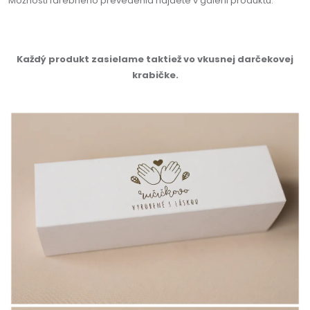
Možnosti farebného prevedenia nájdete v galérii produktu.
Každý produkt zasielame taktiež vo vkusnej darčekovej
krabičke.