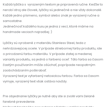
Každá lyžička s vyrazeným textom je pripravená ručne. Keďže to
nerobí stroj ale človek, lyžičky sú jedinečné a nie vždy dokonalé.
Každé jedno písmeno, symbol alebo znak je vyrazený ručne a
samostatne.
Jedinečnosť každého kusu je jedna z vecí, ktoré máme na
handmade veciach najradšej :)
Lyžičky sú vyrobené z materiálu Stainless Steel, teda z
nehrdzavejúcej ocele. V prípade striebornej farby produktu, ide
o prirodzenú farbu materiálu. V prípade zlatej a medenej
varianty produktu, sa jedná o farbenú oceľ. Táto farba sa časom
častým používaním môže ošúchať, poprípade neopatrným
zaobchádzaním poškrabať.
Vyrazený text je vyfarbený netoxickou farbou. Farba sa časom
vymyje, vyrazený text však ostáva navždy.
Pre objednanie lyžičky je nutné aby ste si zvolili vami želané
farebné prevedenie.