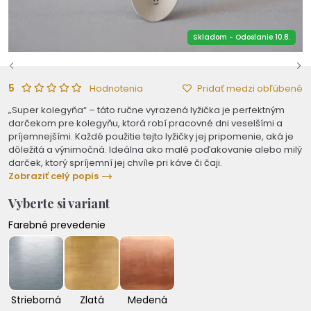
Skladom - Odoslanie 10.8.
5
Pridať medzi obľúbené
Hodnotenia
„Super kolegyňa“ – táto ručne vyrazená lyžička je perfektným
darčekom pre kolegyňu, ktorá robí pracovné dni veselšími a
príjemnejšími. Každé použitie tejto lyžičky jej pripomenie, aká je
dôležitá a výnimočná. Ideálna ako malé poďakovanie alebo milý
darček, ktorý spríjemní jej chvíle pri káve či čaji.
Zobraziť celý popis
Vyberte si variant
Farebné prevedenie
Strieborná
Zlatá
Medená