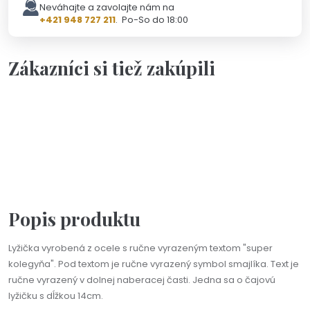
Neváhajte a zavolajte nám na
+421 948 727 211
. Po-So do 18:00
Zákazníci si tiež zakúpili
Personalizácia
Na objednávku(2-3dni)
Na výber viac farieb
Čajová lyžička s ručne vyrazeným textom podľa vášho
želania
18,90 €
Popis produktu
Lyžička vyrobená z ocele s ručne vyrazeným textom "super
kolegyňa". Pod textom je ručne vyrazený symbol smajlíka. Text je
ručne vyrazený v dolnej naberacej časti. Jedna sa o čajovú
lyžičku s dĺžkou 14cm.