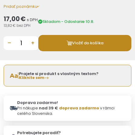
Pridať poznámku
17,00 €
s DPH
Skladom - Odoslanie 10.8.
13,82 €
bez DPH
–
+
Vložiť do košíka
Prajete si produkt s vlastným textom?
Kliknite sem
Doprava zadarmo!
Pri nákupe
nad 39 €
doprava zadarmo
v rámci
celého Slovenska.
Potrebujete poradiť?