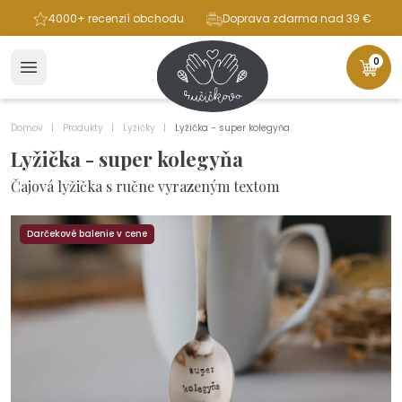
ba
4000+ recenzií obchodu
Doprava zdarma nad 39 €
0
Domov
Produkty
Lyžičky
Lyžička - super kolegyňa
Lyžička - super kolegyňa
Čajová lyžička s ručne vyrazeným textom
Darčekové balenie v cene