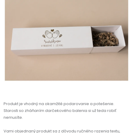
Produkt je vhodný na okamžité podarovanie a potešenie.
Starosti so zháňaním darčekového balenia si už teda robiť
nemusíte.
Vami objednaný produkt sa z dôvodu ručného razenia textu,