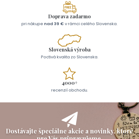
Doprava zadarmo
pri nákupe
nad 39 €
v rámci celého Slovenska.
Slovenská výroba
Poctivá kvalita zo Slovenska.
4000+
recenzií obchodu.
Dostávajte špeciálne akcie a novinky, ktoré
pre Vás pripravujeme.