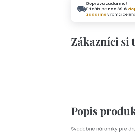
Doprava zadarmo!
Pri nákupe
nad 39 €
do
zadarmo
v rámci celéh
Zákazníci si 
Svadob
Popis produ
Svadobné náramky pre druž