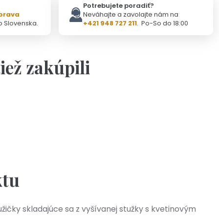
Potrebujete poradiť?
prava
Neváhajte a zavolajte nám na
o Slovenska.
+421 948 727 211
. Po-So do 18:00
tiež zakúpili
Na objednávku(2-3dni)
né pierka- Hnedé romantické pierka
0,55 €
ktu
ičky skladajúce sa z vyšívanej stužky s kvetinovým