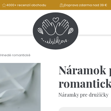
4000+ recenzií obchodu
Doprava zdarma nad 39 €
 Hnedé romantické
Náramok 
romantic
Náramky pre družičky