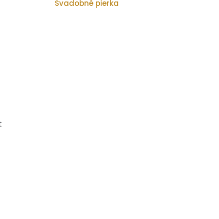
Svadobné pierka
t