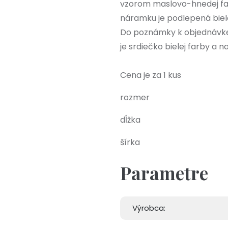
vzorom maslovo-hnedej farb
náramku je podlepená biela
Do poznámky k objednávke 
je srdiečko bielej farby a n
Cena je za 1 kus
rozmer
dĺžka
šírka
Parametre
Výrobca: