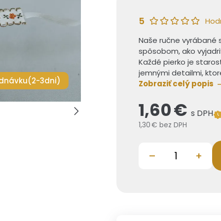
5
Hod
Naše ručne vyrábané 
spôsobom, ako vyjadri
Každé pierko je staros
jemnými detailmi, kto
dnávku(2-3dni)
Zobraziť celý popis
1,60 €
s DPH
1,30 €
bez DPH
–
+