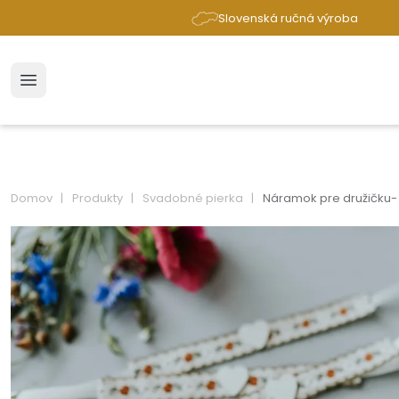
Slovenská ručná výroba
Domov
Produkty
Svadobné pierka
Náramok pre družičku-