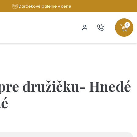
Darčekové balenie v cene
0
pre družičku- Hnedé
ké