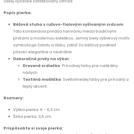
vašej výzdobe sofistikovaný vzhľad.
Popis pierka:
Béžová stuha s ružovo-fialovým vyšívaným srdcom
:
Táto kombinácia prináša harmóniu medzi tradičnými
prvkami a modernou estetikou. Jemný biely výšivkový motív
symbolizuje čistotu a lásku, zatiaľ čo béžový podklad
pôsobí elegantne a neutrálne.
Dekoračné prvky na výber
:
Drevené srdiečko
: Prírodnej farby pre rustikálny
nádych
Textilná mašlička
: Svetlohnedej farby pre prírodný a
teplý akcent.
Rozmery:
Výška pierka: 6 – 6,3 cm
Šírka pierka: 3,5 cm
Prispôsobte si svoje pierka: