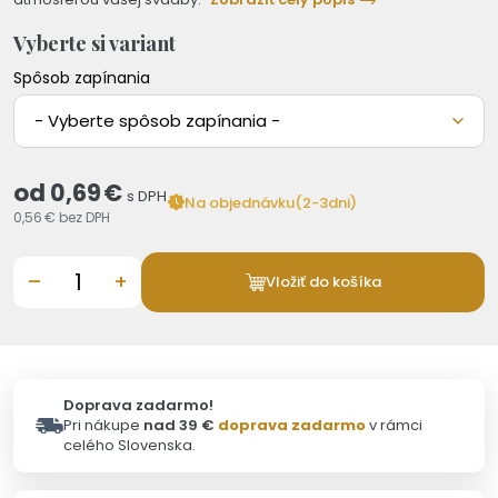
Vyberte si variant
Spôsob zapínania
- Vyberte spôsob zapínania -
od
0,69 €
s DPH
Na objednávku(2-3dni)
0,56 €
bez DPH
–
+
Vložiť do košíka
Doprava zadarmo!
Pri nákupe
nad 39 €
doprava zadarmo
v rámci
celého Slovenska.