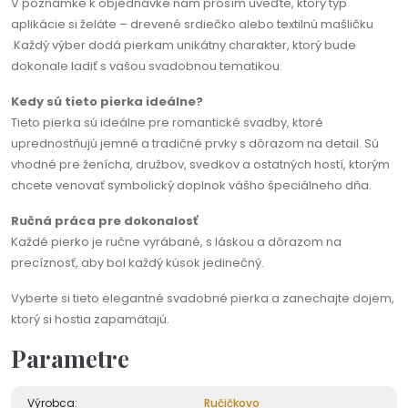
V poznámke k objednávke nám prosím uveďte, ktorý typ
aplikácie si želáte – drevené srdiečko alebo textilnú mašličku
.Každý výber dodá pierkam unikátny charakter, ktorý bude
dokonale ladiť s vašou svadobnou tematikou.
Kedy sú tieto pierka ideálne?
Tieto pierka sú ideálne pre romantické svadby, ktoré
uprednostňujú jemné a tradičné prvky s dôrazom na detail. Sú
vhodné pre ženícha, družbov, svedkov a ostatných hostí, ktorým
chcete venovať symbolický doplnok vášho špeciálneho dňa.
Ručná práca pre dokonalosť
Každé pierko je ručne vyrábané, s láskou a dôrazom na
precíznosť, aby bol každý kúsok jedinečný.
Vyberte si tieto elegantné svadobné pierka a zanechajte dojem,
ktorý si hostia zapamätajú.
Parametre
Výrobca:
Ručičkovo