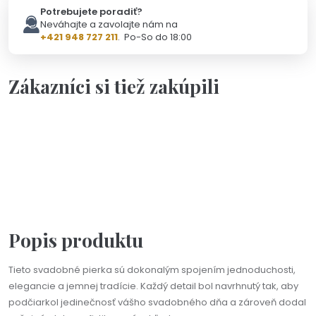
Potrebujete poradiť?
Neváhajte a zavolajte nám na
+421 948 727 211
. Po-So do 18:00
Zákazníci si tiež zakúpili
Skladom - Odoslanie 10.8.
Lentilkové svadobné pierka
0,50 €
Popis produktu
Tieto svadobné pierka sú dokonalým spojením jednoduchosti,
elegancie a jemnej tradície. Každý detail bol navrhnutý tak, aby
podčiarkol jedinečnosť vášho svadobného dňa a zároveň dodal