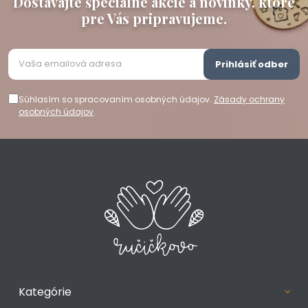
Dostávajte špeciálne akcie a novinky, ktoré
pre Vás pripravujeme.
Prihlásiť odber
Súhlasím so spracovaním osobných údajov.
Zásady ochrany
osobných údajov
.
Kategórie