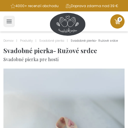
ba
4000+ recenzií obchodu
Doprava zdarma nad 39 €
0
Domov
Produkty
Svadobné pierka
Svadobné pierka- Ružové srdce
Svadobné pierka- Ružové srdce
Svadobné pierka pre hostí