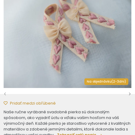
Na objednávku(2-3dni)
Pridať medzi obľúbené
Naše ručne vyrábané svadobné pierka sú dokonalým
spôsobom, ako vyjadriť úctu a vďaku vašim hosťom na váš
výnimočný deň. Každé pierko je starostlivo vytvorené z kvalitných
materiálov a zdobené jemnými detailmi, ktoré dokonale ladia s
atmosférou vašej svadby.
Zobraziť celý popis