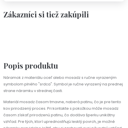
Zákazníci si tiež zakúpili
Na objednávku(2-3dni)
Náramok - Priateľstvo je dar
od 22,00 €
Popis produktu
Náramok z materiálu oceľ alebo mosadz s ručne vyrazeným
symbolom plného "srdca". Symbol je ručne vyrazený na prednej
strane náramku v strednej časti.
Materiál mosadz časom tmavne, naberá patinu, čo je pre tento
kov prirodzený proces. Pri kontakte s pokožkou môže mosadz
časom získať prirodzenú patinu, čo dodáva šperku unikátny
vzhľad. Pre tých, ktorí uprednostňujú lesklý povrch, je možné