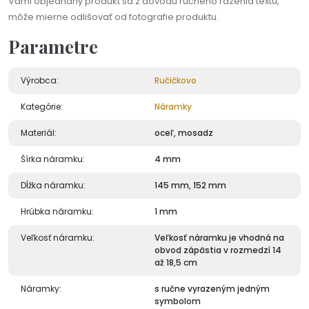
Vami objednaný produkt sa z dôvodu ručného razenia textu,
môže mierne odlišovať od fotografie produktu.
Parametre
Výrobca:
Ručičkovo
Kategórie:
Náramky
Materiál:
oceľ, mosadz
Šírka náramku:
4 mm
Dĺžka náramku:
145 mm, 152 mm
Hrúbka náramku:
1 mm
Veľkosť náramku:
Veľkosť náramku je vhodná na
obvod zápästia v rozmedzí 14
až 18,5 cm
Náramky:
s ručne vyrazeným jedným
symbolom