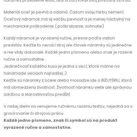
náramky pravidelne leštiť, aby si zachovali svoj pôvodný vzhľad.
Materiál oceľ je pevná a odolná. Časom svoju farbu nemení.
Oceľový náramok má aj väčšiu pevnosť a je menej náchylný na
mechanické poškodenie ( poškrabanie, zohnutie)
Každý náramok je vyrobený ručne, presne podľa vašich
predstáv. Keďže to nerobí stroj ale človek náramky sú jedinečne
a nie vždy dokonalé. Každé jedno písmeno alebo znak je razené
ručne a samostatne.
Jedinečnosť každého kusu je jedna z vecí, ktoré máme na
handmade veciach najradšej ;)
Keďže sú náramky z ocele alebo mosadze ide o BIŽUTÉRIU, ktorá
má obmedzenú životnosť. Životnosť náramku viete ale správnou
údržbou a starostlivosťou predĺžiť.
V našej dielni sa venujeme ručnému razeniu textov, nejedná sa o
gravírovanie či strojovú prácu.
Každé jedno písmeno, znak či symbol sú na produkt
vyrazené ručne a samostatne.