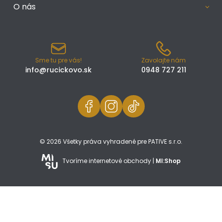
O nás
Sme tu pre vás!
Zavolajte nám
info@rucickovo.sk
0948 727 211
© 2026 Všetky práva vyhradené pre PATIVE s.r.o.
Tvoríme internetové obchody |
MI:Shop