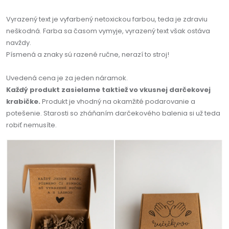
Vyrazený text je vyfarbený netoxickou farbou, teda je zdraviu
neškodná. Farba sa časom vymyje, vyrazený text však ostáva
navždy.
Písmená a znaky sú razené ručne, nerazí to stroj!
Uvedená cena je za jeden náramok.
Každý produkt zasielame taktiež vo vkusnej darčekovej
krabičke.
Produkt je vhodný na okamžité podarovanie a
potešenie. Starosti so zháňaním darčekového balenia si už teda
robiť nemusíte.