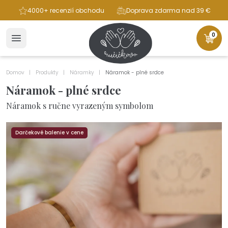
ba
4000+ recenzií obchodu
Doprava zdarma nad 39 €
0
Domov
Produkty
Náramky
Náramok - plné srdce
Náramok - plné srdce
Náramok s ručne vyrazeným symbolom
Darčekové balenie v cene