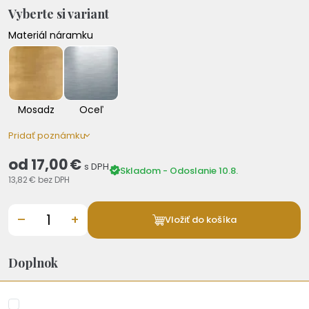
Vyberte si variant
Materiál náramku
Mosadz
Oceľ
Pridať poznámku
od
17,00 €
s DPH
Skladom - Odoslanie 10.8.
13,82 €
bez DPH
–
+
Vložiť do košíka
Doplnok