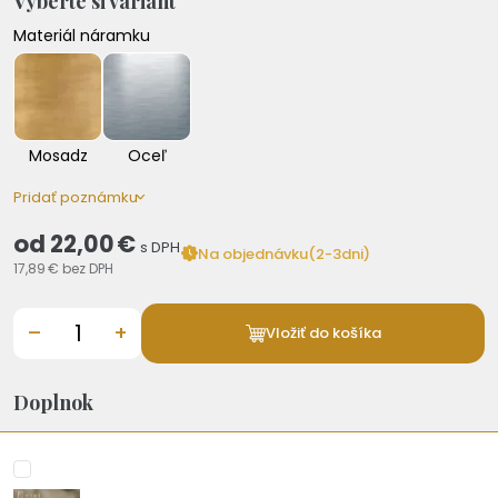
Vyberte si variant
Materiál náramku
Mosadz
Oceľ
Pridať poznámku
od
22,00 €
s DPH
Na objednávku(2-3dni)
17,89 €
bez DPH
–
+
Vložiť do košíka
Doplnok