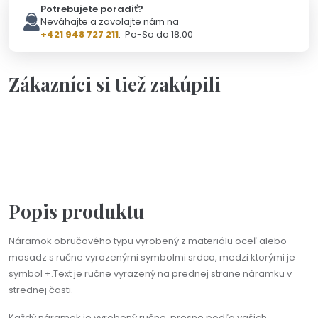
Potrebujete poradiť?
Neváhajte a zavolajte nám na
+421 948 727 211
. Po-So do 18:00
Zákazníci si tiež zakúpili
Na objednávku(2-3dni)
Personalizácia
Darčeková kartička s vlastným textom
3,50 €
Popis produktu
Náramok obručového typu vyrobený z materiálu oceľ alebo
mosadz s ručne vyrazenými symbolmi srdca, medzi ktorými je
symbol +.Text je ručne vyrazený na prednej strane náramku v
strednej časti.
Každý náramok je vyrobený ručne, presne podľa vašich