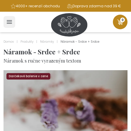
ba
4000+ recenzií obchodu
Doprava zdarma nad 39 €
0
Domov
Produkty
Náramky
Náramok - Srdce + Srdce
Náramok - Srdce + Srdce
Náramok s ručne vyrazeným textom
Darčekové balenie v cene