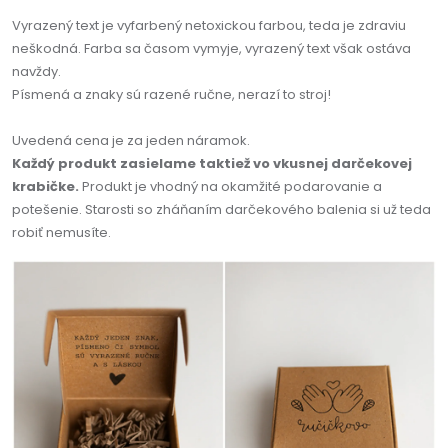
Vyrazený text je vyfarbený netoxickou farbou, teda je zdraviu
neškodná. Farba sa časom vymyje, vyrazený text však ostáva
navždy.
Písmená a znaky sú razené ručne, nerazí to stroj!
Uvedená cena je za jeden náramok.
Každý produkt zasielame taktiež vo vkusnej darčekovej
krabičke.
Produkt je vhodný na okamžité podarovanie a
potešenie. Starosti so zháňaním darčekového balenia si už teda
robiť nemusíte.