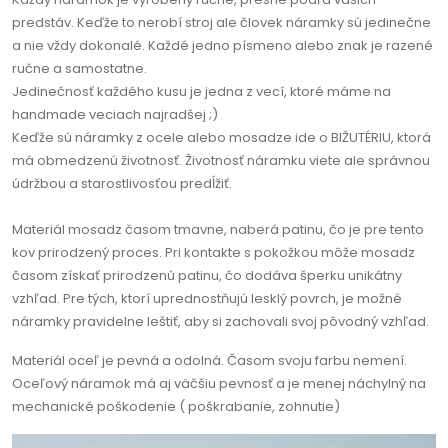
predstáv. Keďže to nerobí stroj ale človek náramky sú jedinečne
a nie vždy dokonalé. Každé jedno písmeno alebo znak je razené
ručne a samostatne.
Jedinečnosť každého kusu je jedna z vecí, ktoré máme na
handmade veciach najradšej ;)
Keďže sú náramky z ocele alebo mosadze ide o BIŽUTÉRIU, ktorá
má obmedzenú životnosť. Životnosť náramku viete ale správnou
údržbou a starostlivosťou predĺžiť.
Materiál mosadz časom tmavne, naberá patinu, čo je pre tento
kov prirodzený proces. Pri kontakte s pokožkou môže mosadz
časom získať prirodzenú patinu, čo dodáva šperku unikátny
vzhľad. Pre tých, ktorí uprednostňujú lesklý povrch, je možné
náramky pravidelne leštiť, aby si zachovali svoj pôvodný vzhľad.
Materiál oceľ je pevná a odolná. Časom svoju farbu nemení.
Oceľový náramok má aj väčšiu pevnosť a je menej náchylný na
mechanické poškodenie ( poškrabanie, zohnutie)