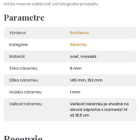
môže mierne odlišovať od fotografie produktu.
Parametre
Výrobca:
Ručičkovo
Kategórie:
Náramky
Materiál:
oceľ, mosadz
Šírka náramku:
6 mm
Dĺžka náramku:
145 mm, 152 mm
Hrúbka náramku:
1 mm
Veľkosť náramku:
Veľkosť náramku je vhodná na
obvod zápästia v rozmedzí 14
až 18,5 cm
Recenzie