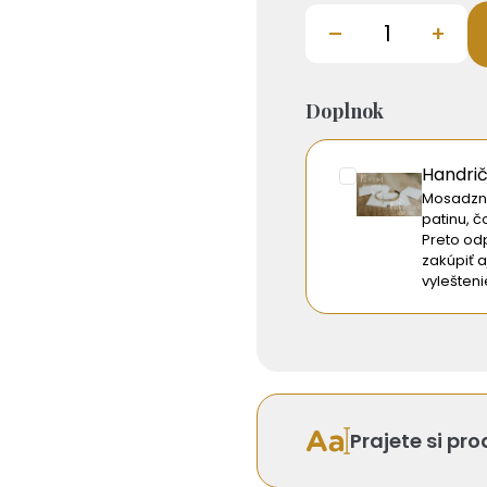
–
+
Doplnok
Handri
Mosadzné
patinu, č
Preto o
zakúpiť a
vylešten
Prajete si pr