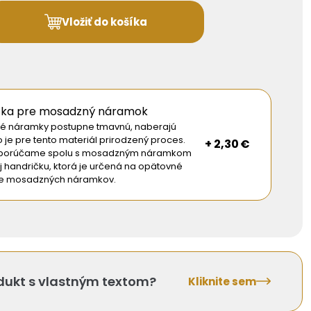
Vložiť do košíka
čka pre mosadzný náramok
 náramky postupne tmavnú, naberajú
o je pre tento materiál prirodzený proces.
+ 2,30 €
dporúčame spolu s mosadzným náramkom
j handričku, ktorá je určená na opätovné
ie mosadzných náramkov.
odukt s vlastným textom?
Kliknite sem