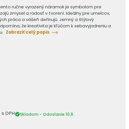
 tento ručne vyrazený náramok je symbolom pre
zajú zmysel a radosť v tvorení. Ideálny pre umelcov,
rých práca a vášeň definujú. Jemný a štýlový
ripomína, že kreativita je kľúčom k sebavyjadreniu a
u.
Zobraziť celý popis
€
s DPH
Skladom - Odoslanie 10.8.