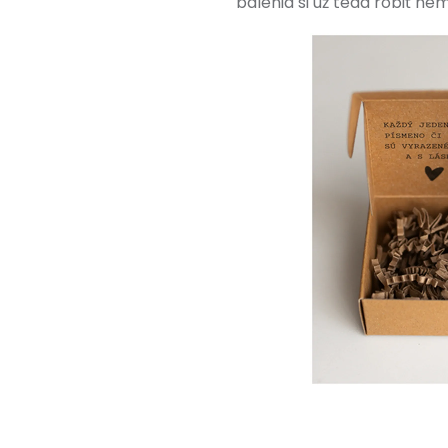
balenia si už teda robiť nem