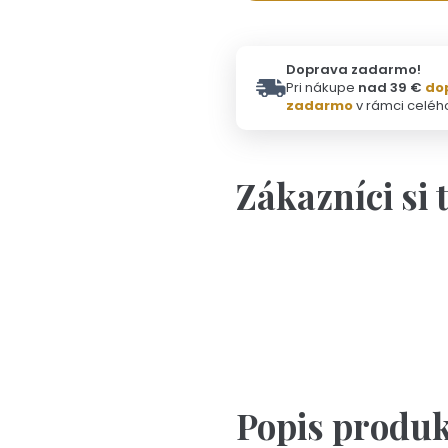
Doprava zadarmo!
Pri nákupe
nad 39 €
do
zadarmo
v rámci celéh
Zákazníci si 
Personalizácia
Úzky náramok s
Popis produ