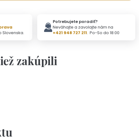
Potrebujete poradiť?
prava
Neváhajte a zavolajte nám na
o Slovenska.
+421 948 727 211
. Po-So do 18:00
tiež zakúpili
Na objednávku(2-3dni)
 ručne vyrazeným textom podľa vášho želania
od 26,90 €
ktu