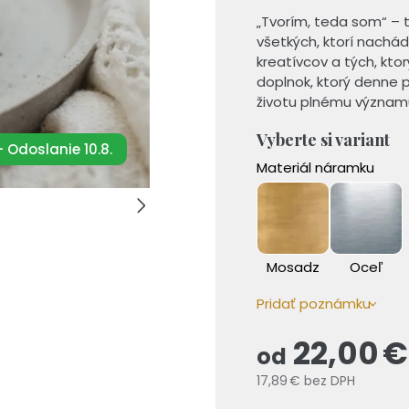
„Tvorím, teda som“ –
všetkých, ktorí nachád
kreatívcov a tých, kto
doplnok, ktorý denne p
životu plnému význam
Vyberte si variant
 Odoslanie 10.8.
Materiál náramku
Mosadz
Oceľ
Pridať poznámku
22,00 
od
17,89 €
bez DPH