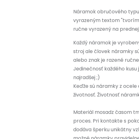
Náramok obručového typu 
vyrazeným textom "tvorím,
ručne vyrazený na prednej 
Každý náramok je vyrobený
stroj ale človek náramky s
alebo znak je razené ručn
Jedinečnosť každého kusu 
najradšej ;)
Keďže sú náramky z ocele
životnosť. Životnosť náramk
Materiál mosadz časom tma
proces. Pri kontakte s po
dodáva šperku unikátny vzhľ
možné náramky pravidelne l