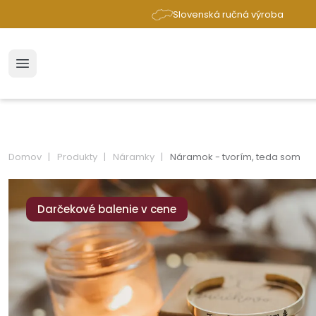
Slovenská ručná výroba
Domov
Produkty
Náramky
Náramok - tvorím, teda som
Darčekové balenie v cene