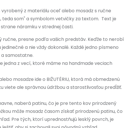
vyrobený z materiálu oceľ alebo mosadz s ručne
 teda som" a symbolom vetvičky za textom. Text je
strane náramku v strednej časti.
 ručne, presne podľa vašich predstáv. Keďže to nerobí
ú jedinečné a nie vždy dokonalé. Každé jedno písmeno
e a samostatne.
je jedna z vecí, ktoré máme na handmade veciach
 alebo mosadze ide o BIŽUTÉRIU, ktorá má obmedzenú
u viete ale správnou údržbou a starostlivosťou predĺžiť.
vne, naberá patinu, čo je pre tento kov prirodzený
kožkou môže mosadz časom získať prirodzenú patinu, čo
ad. Pre tých, ktorí uprednostňujú lesklý povrch, je
eštiť, aby si zachovali svoj pôvodný vzhľad.