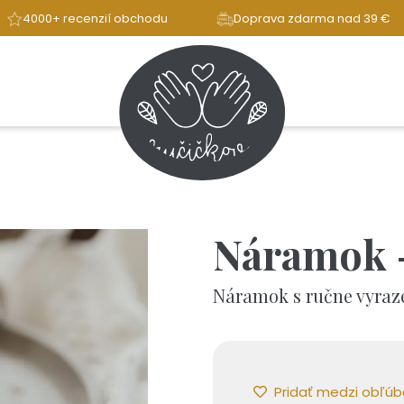
4000+ recenzií obchodu
Doprava zdarma nad 39 €
Náramok -
Náramok s ručne vyra
Pridať medzi obľú