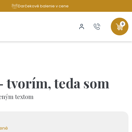
Darčekové balenie v cene
0
 tvorím, teda som
zeným textom
bené