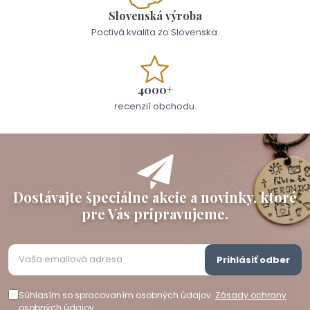
Slovenská výroba
Poctivá kvalita zo Slovenska.
4000+
recenzií obchodu.
Dostávajte špeciálne akcie a novinky, ktoré
pre Vás pripravujeme.
Prihlásiť odber
Súhlasím so spracovaním osobných údajov.
Zásady ochrany
osobných údajov
.