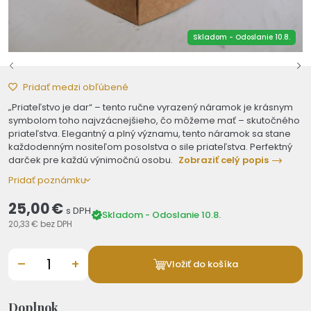
Skladom - Odoslanie 10.8.
Pridať medzi obľúbené
„Priateľstvo je dar“ – tento ručne vyrazený náramok je krásnym
symbolom toho najvzácnejšieho, čo môžeme mať – skutočného
priateľstva. Elegantný a plný významu, tento náramok sa stane
každodenným nositeľom posolstva o sile priateľstva. Perfektný
darček pre každú výnimočnú osobu.
Zobraziť celý popis
Pridať poznámku
25,00 €
s DPH
Skladom - Odoslanie 10.8.
20,33 €
bez DPH
–
+
Vložiť do košíka
Doplnok