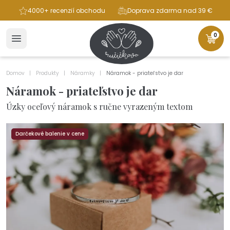
ba
4000+ recenzií obchodu
Doprava zdarma nad 39 €
0
Domov
Produkty
Náramky
Náramok - priateľstvo je dar
Náramok - priateľstvo je dar
Úzky oceľový náramok s ručne vyrazeným textom
Darčekové balenie v cene