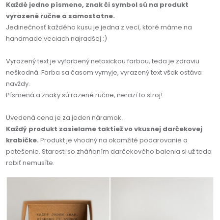
Každé jedno písmeno, znak či symbol sú na produkt
vyrazené ručne a samostatne.
Jedinečnosť každého kusu je jedna z vecí, ktoré máme na
handmade veciach najradšej :)
Vyrazený text je vyfarbený netoxickou farbou, teda je zdraviu
neškodná. Farba sa časom vymyje, vyrazený text však ostáva
navždy.
Písmená a znaky sú razené ručne, nerazí to stroj!
Uvedená cena je za jeden náramok.
Každý produkt zasielame taktiež vo vkusnej darčekovej
krabičke.
Produkt je vhodný na okamžité podarovanie a
potešenie. Starosti so zháňaním darčekového balenia si už teda
robiť nemusíte.