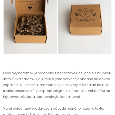
Oceľový náramok je vyrobený z nehrdzavejúcej ocele s hrúbkou
1mm. Šírka náramku je 4 mm a jeho veľkosť je vhodná na obvod
zápästia 14-18,5 cm. Náramok nie je uzavretý, čiže sa dá na ruke
stlačiť/prispôsobiť. V prípade záujmu o náramok s veľkosťou na
iný obvod zápästia nás neváhajte kontaktovať.
Vami objednaný produkt sa z dôvodu ručného razenia textu,
môže mierne odlišovať od fotografie produktu.