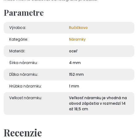
Parametre
Výrobca:
Ručičkovo
Kategórie:
Náramky
Materiál:
oceľ
Šírka náramku:
4 mm
Dĺžka náramku:
152 mm
Hrúbka náramku:
1 mm
Veľkosť náramku:
Veľkosť náramku je vhodná na
obvod zápästia v rozmedzí 14
až 18,5 cm
Recenzie