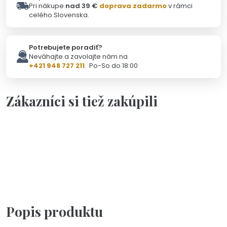
Pri nákupe
nad 39 €
doprava zadarmo
v rámci
celého Slovenska.
Potrebujete poradiť?
Neváhajte a zavolajte nám na
+421 948 727 211
. Po-So do 18:00
Zákazníci si tiež zakúpili
Personalizácia
Na objednávku(2-3dni)
Náramok s ručne vyrazeným textom podľa vášho želania
od 26,90 €
Popis produktu