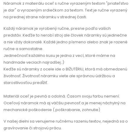
Náramok z mateirálu oceľ s ručne vyrazeným textom "priateľstvo
je dar" a vyrazeným srdiečkom za textom. Text je ručne vyrazený
na prednej strane náramku v strednej časti.
Každý náramok je vyrobený ručne, presne podľa vašich
predstáv. Keďže to nerobí stroj ale človek náramky sú jedinečne
a nie vždy dokonalé. Každé jedno písmeno alebo znak je razené
ručne a samostatne.
Jedinečnosť každého kusu je jedna z vecí, ktoré máme na
handmade veciach najradšej ;)
Keďže sú náramky z ocele ide o BIŽUTÉRIU, ktorá má obmedzenú
životnosť. Životnosť náramku viete ale správnou údržbou a
starostlivosťou predĺžiť.
Materiál oceľ je pevná a odolná. Časom svoju farbu nemení.
Oceľový náramok má aj väčšiu pevnosť a je menej náchylný na
mechanické poškodenie ( poškrabanie, zohnutie)
V našej dielni sa venujeme ručnému razeniu textov, nejedná sa o
gravírovanie či strojovú prácu.