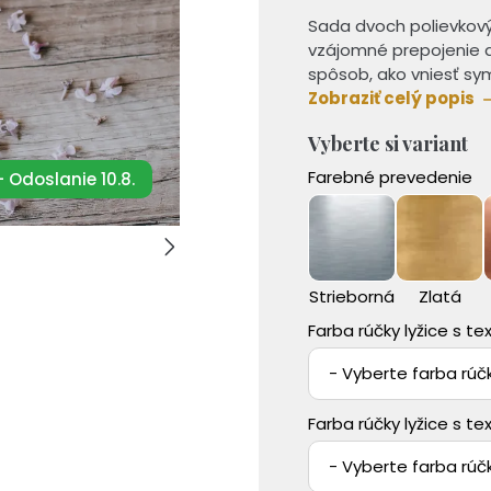
Sada dvoch polievkovýc
vzájomné prepojenie 
spôsob, ako vniesť s
Zobraziť celý popis
Vyberte si variant
Farebné prevedenie
 Odoslanie 10.8.
Strieborná
Zlatá
Farba rúčky lyžice s t
- Vyberte farba rúčk
Farba rúčky lyžice s t
- Vyberte farba rúčk