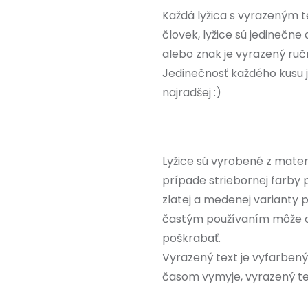
Každá lyžica s vyrazeným t
človek, lyžice sú jedinečn
alebo znak je vyrazený ru
Jedinečnosť každého kusu 
najradšej :)
Lyžice sú vyrobené z materi
prípade striebornej farby 
zlatej a medenej varianty 
častým používaním môže 
poškrabať.
Vyrazený text je vyfarbený
časom vymyje, vyrazený te