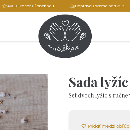
4000+ recenzií obchodu
Doprava zdarma nad 39 €
Sada lyžíc
Set dvoch lyžíc s ručn
Pridať medzi obľú