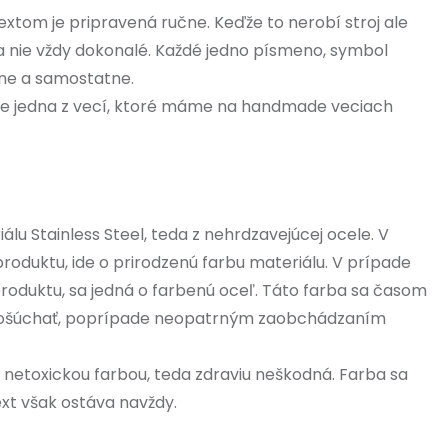
extom je pripravená ručne. Keďže to nerobí stroj ale
e a nie vždy dokonalé. Každé jedno písmeno, symbol
čne a samostatne.
je jedna z vecí, ktoré máme na handmade veciach
álu Stainless Steel, teda z nehrdzavejúcej ocele. V
produktu, ide o prirodzenú farbu materiálu. V prípade
produktu, sa jedná o farbenú oceľ. Táto farba sa časom
ošúchať, poprípade neopatrným zaobchádzaním
 netoxickou farbou, teda zdraviu neškodná. Farba sa
xt však ostáva navždy.