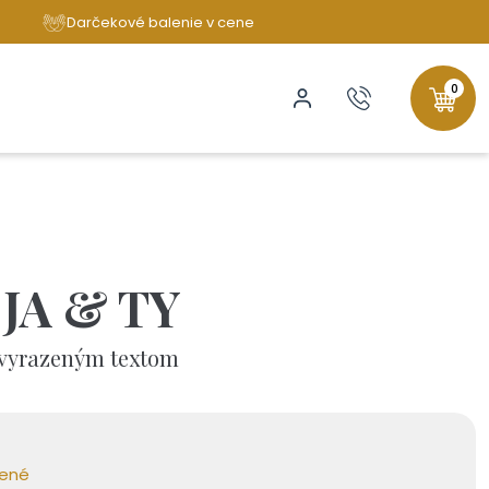
Darčekové balenie v cene
0
 JA & TY
e vyrazeným textom
bené