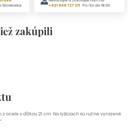
prava
Neváhajte a zavolajte nám na
o Slovenska.
+421 948 727 211
. Po-So do 18:00
tiež zakúpili
Na objednávku(2-3dni)
a s ručne vyrazeným textom podľa vášho želania
20,90 €
ktu
z ocele s dĺžkou 21 cm. Na lyžiciach sú ručne vyrazené
".