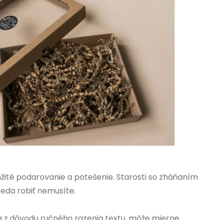
žité podarovanie a potešenie. Starosti so zháňaním
teda robiť nemusíte.
 z dôvodu ručného razenia textu, môže mierne