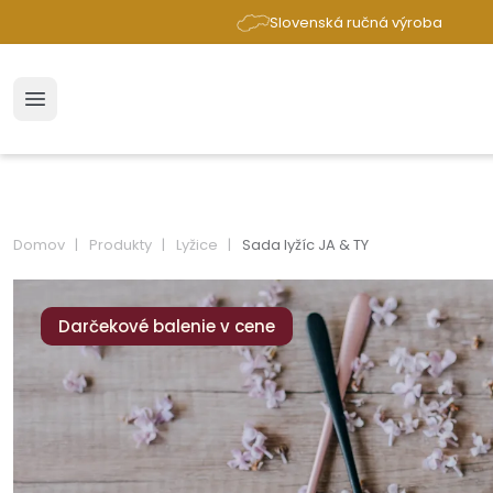
Slovenská ručná výroba
Domov
Produkty
Lyžice
Sada lyžíc JA & TY
Darčekové balenie v cene