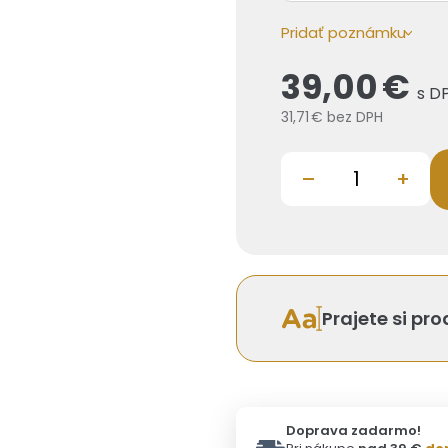
Pridať poznámku
39,00 €
s D
31,71 €
bez DPH
–
+
Prajete si pr
Doprava zadarmo!