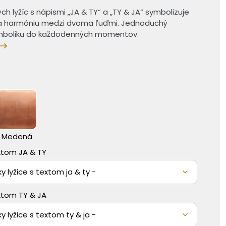
h lyžíc s nápismi „JA & TY“ a „TY & JA“ symbolizuje
a harmóniu medzi dvoma ľuďmi. Jednoduchý
ymboliku do každodenných momentov.
Medená
extom JA & TY
y lyžice s textom ja & ty -
extom TY & JA
y lyžice s textom ty & ja -