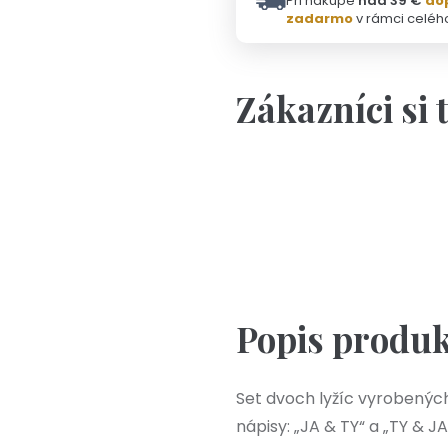
Pri nákupe
nad 39 €
do
zadarmo
v rámci celéh
Zákazníci si 
Personalizácia
Na výber viac farieb
Polievková lyžic
Popis produ
Set dvoch lyžíc vyrobených 
nápisy: „JA & TY“ a „TY & JA