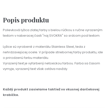
Popis produktu
Polievková lyžica zlatej farby s bielou rúčkou s ručne vyrazeným
textom v naberacej časti "naj SVOKRA" so srdcom pod textom.
Lyžice sú vyrobené z materiálu Stainless Steel, teda z
nehrdzavejúcej ocele. V prípade striebornej farby produktu, ide
o prirodzenú farbu materiálu.
Vyrazený text je vyfarbený netoxickou farbou. Farba sa časom
vymyje, vyrazený text však ostáva navždy.
Každý produkt zasielame taktiež vo vkusnej darčekovej
krabičke.