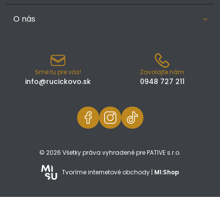
O nás
Sme tu pre vás!
Zavolajte nám
info@rucickovo.sk
0948 727 211
© 2026 Všetky práva vyhradené pre PATIVE s.r.o.
Tvoríme internetové obchody |
MI:Shop