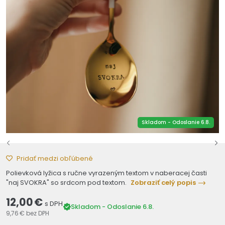
Skladom - Odoslanie 6.8.
Pridať medzi obľúbené
Polievková lyžica s ručne vyrazeným textom v naberacej časti
"naj SVOKRA" so srdcom pod textom.
Zobraziť celý popis
12,00 €
s DPH
Skladom - Odoslanie 6.8.
9,76 €
bez DPH