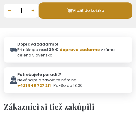
–
+
Vložiť do košíka
Doprava zadarmo!
Pri nákupe
nad 39 €
doprava zadarmo
v rámci
celého Slovenska.
Potrebujete poradiť?
Neváhajte a zavolajte nám na
+421 948 727 211
. Po-So do 18:00
Zákazníci si tiež zakúpili
Skladom - Odoslanie 6.8.
Výpredaj
Výpredaj 38
12,00 €