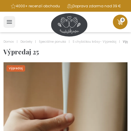
ba
4000+ recenzií obchodu
Doprava zdarma nad 39 €
0
Domov
Darčeky
Špeciálne ponuka
S chybičkou krásy- Výpredaj
Výpr
Výpredaj 25
Výpredaj