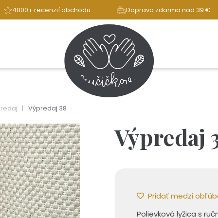
4000+ recenzií obchodu
Doprava zdarma nad 39 €
predaj
Výpredaj 38
Výpredaj 
Pridať medzi obľú
Polievková lyžica s r