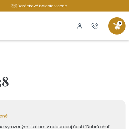
Darčekové balenie v cene
0
38
bené
učne vyrazeným textom v naberacej časti "Dobrú chuť