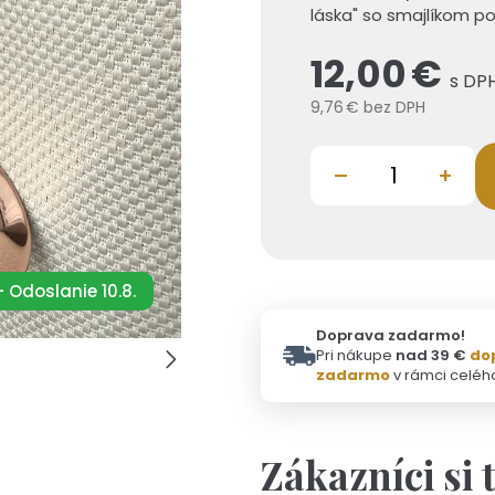
láska" so smajlíkom p
12,00 €
s DP
9,76 €
bez DPH
–
+
 Odoslanie 10.8.
Doprava zadarmo!
Pri nákupe
nad 39 €
do
zadarmo
v rámci celéh
Zákazníci si 