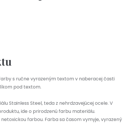
Skladom - Odoslanie 10.8.
Výpredaj 37
12,00 €
ktu
 farby s ručne vyrazeným textom v naberacej časti
jlíkom pod textom.
álu Stainless Steel, teda z nehrdzavejúcej ocele. V
produktu, ide o prirodzenú farbu materiálu.
ý netoxickou farbou. Farba sa časom vymyje, vyrazený