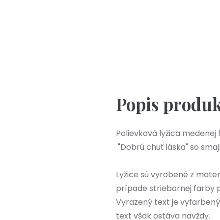
Výpredaj
Popis produ
Polievková lyžica medenej
"Dobrú chuť láska" so sma
Lyžice sú vyrobené z materi
prípade striebornej farby 
Vyrazený text je vyfarben
text však ostáva navždy.