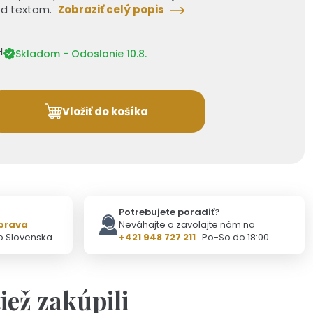
od textom.
Zobraziť celý popis
H
Skladom - Odoslanie 10.8.
Vložiť do košíka
Potrebujete poradiť?
prava
Neváhajte a zavolajte nám na
o Slovenska.
+421 948 727 211
. Po-So do 18:00
tiež zakúpili