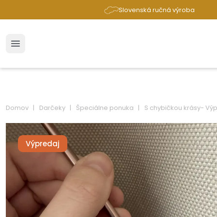
Slovenská ručná výroba
Domov
Darčeky
Špeciálne ponuka
S chybičkou krásy- Vý
Výpredaj