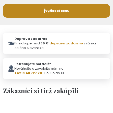
Vyžiadať cenu
Doprava zadarmo!
Pri nákupe
nad 39 €
doprava zadarmo
v rámci
celého Slovenska.
Potrebujete poradiť?
Neváhajte a zavolajte nám na
+421 948 727 211
. Po-So do 18:00
Zákazníci si tiež zakúpili
Skladom - Odoslanie 6.8.
Výpredaj
Výpredaj 38