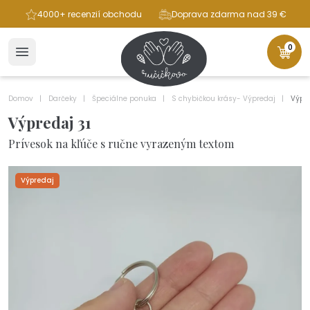
ba
4000+ recenzií obchodu
Doprava zdarma nad 39 €
0
Domov
Darčeky
Špeciálne ponuka
S chybičkou krásy- Výpredaj
Výpre
Výpredaj 31
Prívesok na kľúče s ručne vyrazeným textom
Výpredaj