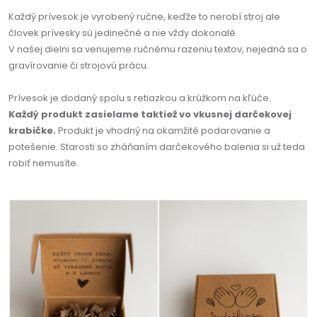
Každý prívesok je vyrobený ručne, keďže to nerobí stroj ale
človek prívesky sú jedinečné a nie vždy dokonalé.
V našej dielni sa venujeme ručnému razeniu textov, nejedná sa o
gravírovanie či strojovú prácu.
Prívesok je dodaný spolu s retiazkou a krúžkom na kľúče.
Každý produkt zasielame taktiež vo vkusnej darčekovej
krabičke.
Produkt je vhodný na okamžité podarovanie a
potešenie. Starosti so zháňaním darčekového balenia si už teda
robiť nemusíte.