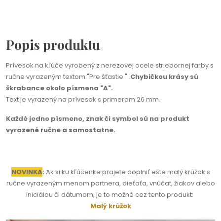
12,00 €
Popis produktu
Prívesok na kľúče vyrobený z nerezovej ocele striebornej farby s
ručne vyrazeným textom:"Pre šťastie " .
Chybičkou krásy sú
škrabance okolo písmena "A".
Text je vyrazený na prívesok s primerom 26 mm.
Každé jedno písmeno, znak či symbol sú na produkt
vyrazené ručne a samostatne.
NOVINKA
:
Ak si ku kľúčenke prajete doplniť ešte malý krúžok s
ručne vyrazeným menom partnera, dieťaťa, vnúčat, žiakov alebo
iniciálou či dátumom, je to možné cez tento produkt:
Malý krúžok