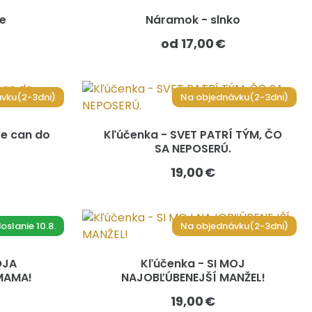
ee
Náramok - slnko
od 17,00 €
vku(2-3dni)
Na objednávku(2-3dni)
we can do
Kľúčenka - SVET PATRÍ TÝM, ČO
SA NEPOSERÚ.
19,00 €
slanie 10.8.
Na objednávku(2-3dni)
OJA
Kľúčenka - SI MOJ
MAMA!
NAJOBĽÚBENEJŠÍ MANŽEL!
19,00 €