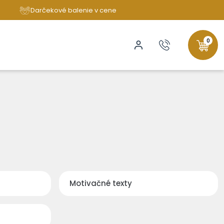
Darčekové balenie v cene
0
Motivačné texty