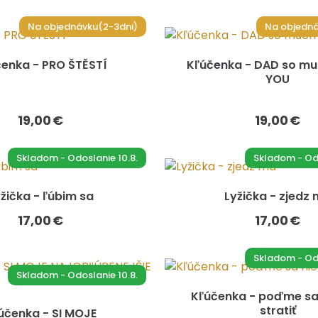
Na objednávku(2-3dni)
Na objedná
enka - PRO ŠTĚSTÍ
Kľúčenka - DAD so mu
YOU
19,00 €
19,00 €
Skladom - Odoslanie 10.8.
Skladom - Odo
žička - ľúbim sa
Lyžička - zjedz
17,00 €
17,00 €
Skladom - Odo
Skladom - Odoslanie 10.8.
Kľúčenka - poďme sa
stratiť
účenka - SI MOJE