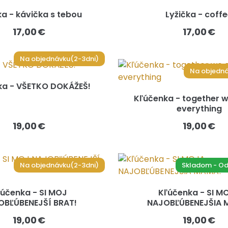
ka - kávička s tebou
Lyžička - coff
17,00 €
17,00 €
Na objednávku(2-3dni)
Na objedná
ka - VŠETKO DOKÁŽEŠ!
Kľúčenka - together 
everything
19,00 €
19,00 €
Na objednávku(2-3dni)
Skladom - Odo
účenka - SI MOJ
Kľúčenka - SI M
OBĽÚBENEJŠÍ BRAT!
NAJOBĽÚBENEJŠIA 
19,00 €
19,00 €