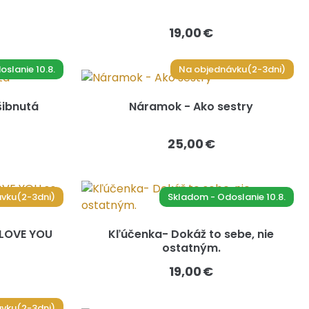
19,00 €
slanie 10.8.
Na objednávku(2-3dni)
šibnutá
Náramok - Ako sestry
25,00 €
vku(2-3dni)
Skladom - Odoslanie 10.8.
 LOVE YOU
Kľúčenka- Dokáž to sebe, nie
ostatným.
19,00 €
vku(2-3dni)