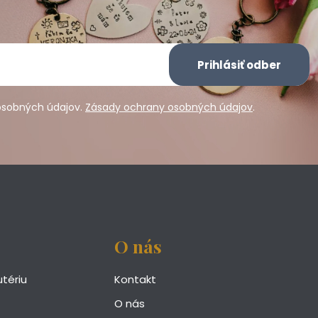
Prihlásiť odber
osobných údajov.
Zásady ochrany osobných údajov
.
O nás
utériu
Kontakt
O nás