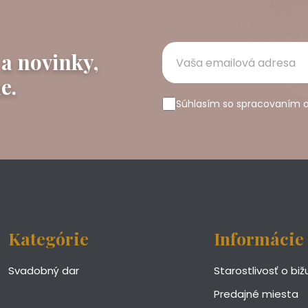
 a novinky,
e.
Súhlasím so spracovaním 
Kategórie
Informácie
Svadobný dar
Starostlivosť o biž
Predajné miesta