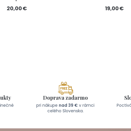
20,00 €
19,00 €
dukty
Doprava zadarmo
Sl
dinečné
pri nákupe
nad 39 €
v rámci
Poctivá
celého Slovenska.