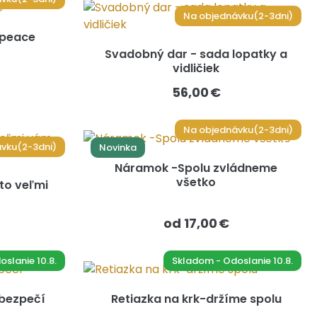
Na objednávku(2-3dni)
 peace
Svadobný dar - sada lopatky a
vidličiek
56,00 €
Na objednávku(2-3dni)
vku(2-3dni)
Novinka
Náramok -Spolu zvládneme
všetko
to veľmi
od 17,00 €
slanie 10.8.
Skladom - Odoslanie 10.8.
 bezpečí
Retiazka na krk-držíme spolu