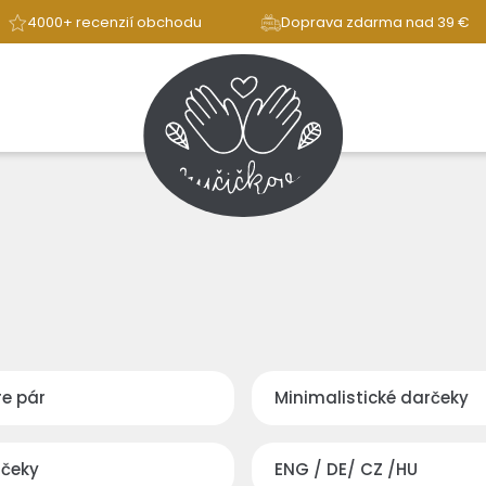
4000+ recenzií obchodu
Doprava zdarma nad 39 €
re pár
Minimalistické darčeky
rčeky
ENG / DE/ CZ /HU