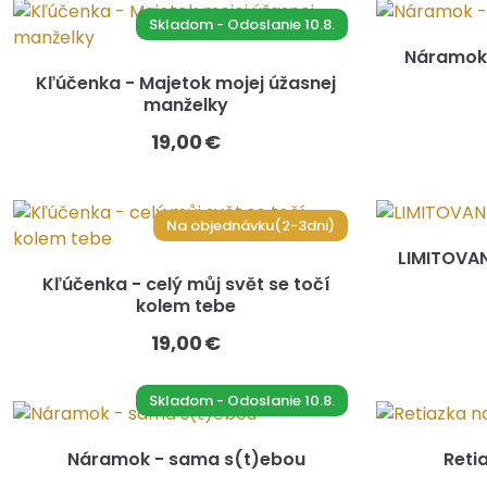
Skladom - Odoslanie 10.8.
Náramok
Kľúčenka - Majetok mojej úžasnej
manželky
19,00 €
Na objednávku(2-3dni)
LIMITOVAN
Kľúčenka - celý můj svět se točí
kolem tebe
19,00 €
Skladom - Odoslanie 10.8.
Náramok - sama s(t)ebou
Reti