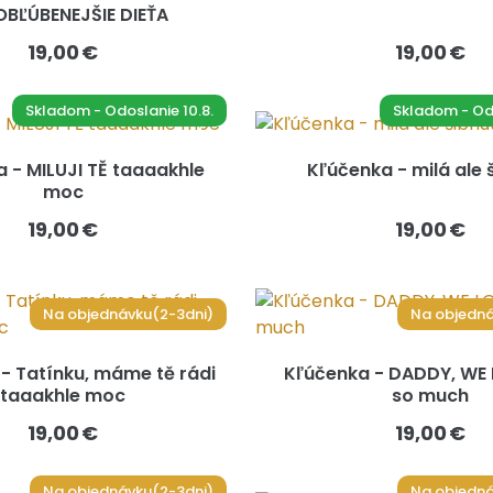
BĽÚBENEJŠIE DIEŤA
19,00 €
19,00 €
Skladom - Odoslanie 10.8.
Skladom - Odo
 - MILUJI TĚ taaaakhle
Kľúčenka - milá ale 
moc
19,00 €
19,00 €
Na objednávku(2-3dni)
Na objedná
- Tatínku, máme tě rádi
Kľúčenka - DADDY, WE
taaakhle moc
so much
19,00 €
19,00 €
Na objednávku(2-3dni)
Na objedná