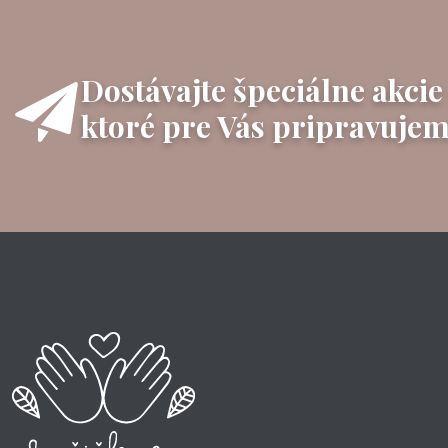
Dostávajte špeciálne akcie
ktoré pre Vás pripravujem