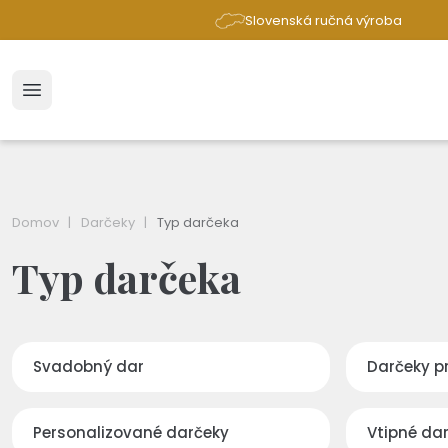
Slovenská ručná výroba
Domov
Darčeky
Typ darčeka
Typ darčeka
Svadobný dar
Darčeky p
Personalizované darčeky
Vtipné da