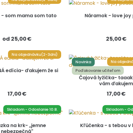
 - som mama som tato
Náramok - love joy
od 25,00 €
25,00 €
Na objednávku(2-3dni)
Na objedná
Novinka
Á edícia- ďakujem že si
Poďakovanie učiteľom
Čajová lyžička- taaak
vám ďakujem
17,00 €
17,00 €
Skladom - Odoslanie 10.8.
Skladom - Odo
azka na krk- „jemne
Kľúčenka - s tebou v
nebezpečná"