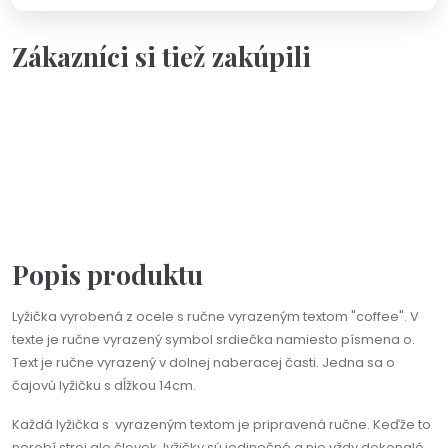
Zákazníci si tiež zakúpili
Personalizácia
Na objednávku(2-3dni)
Na výber viac farieb
Čajová lyžička s ručne vyrazeným textom podľa vášho
želania
18,90 €
Popis produktu
Lyžička vyrobená z ocele s ručne vyrazeným textom "coffee". V
texte je ručne vyrazený symbol srdiečka namiesto písmena o.
Text je ručne vyrazený v dolnej naberacej časti. Jedna sa o
čajovú lyžičku s dĺžkou 14cm.
Každá lyžička s vyrazeným textom je pripravená ručne. Keďže to
nerobí stroj ale človek, lyžičky sú jedinečné a nie vždy dokonalé.