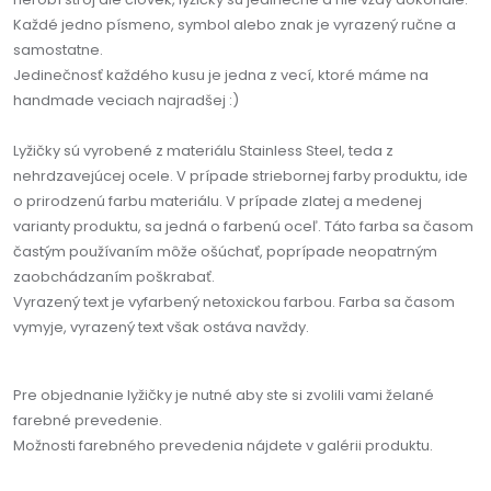
Každé jedno písmeno, symbol alebo znak je vyrazený ručne a
samostatne.
Jedinečnosť každého kusu je jedna z vecí, ktoré máme na
handmade veciach najradšej :)
Lyžičky sú vyrobené z materiálu Stainless Steel, teda z
nehrdzavejúcej ocele. V prípade striebornej farby produktu, ide
o prirodzenú farbu materiálu. V prípade zlatej a medenej
varianty produktu, sa jedná o farbenú oceľ. Táto farba sa časom
častým používaním môže ošúchať, poprípade neopatrným
zaobchádzaním poškrabať.
Vyrazený text je vyfarbený netoxickou farbou. Farba sa časom
vymyje, vyrazený text však ostáva navždy.
Pre objednanie lyžičky je nutné aby ste si zvolili vami želané
farebné prevedenie.
Možnosti farebného prevedenia nájdete v galérii produktu.