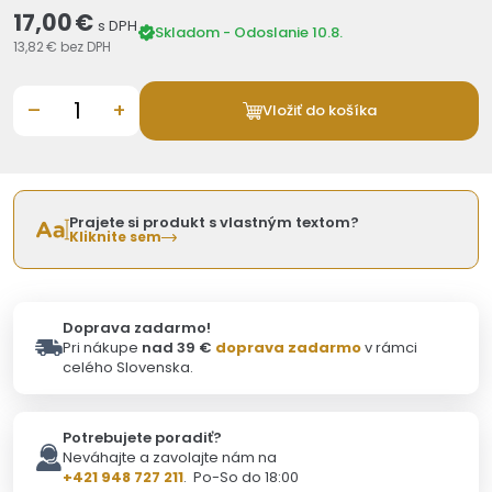
17,00 €
s DPH
Skladom - Odoslanie 10.8.
13,82 €
bez DPH
–
+
Vložiť do košíka
Prajete si produkt s vlastným textom?
Kliknite sem
Doprava zadarmo!
Pri nákupe
nad 39 €
doprava zadarmo
v rámci
celého Slovenska.
Potrebujete poradiť?
Neváhajte a zavolajte nám na
+421 948 727 211
. Po-So do 18:00