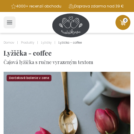
ba
4000+ recenzií obchodu
Doprava zdarma nad 39 €
0
Domov
Produkty
Lyžičky
Lyžička - coffee
Lyžička - coffee
Čajová lyžička s ručne vyrazeným textom
Darčekové balenie v cene