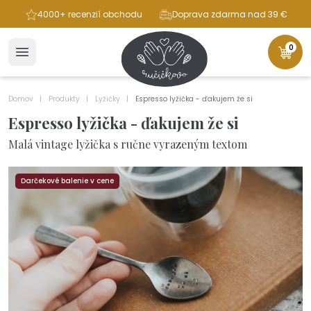
ba
4000+ recenzií obchodu
Doprava zdarma nad 39 €
0
Domov
Produkty
Lyžičky
Espresso lyžička - ďakujem že si
Espresso lyžička - ďakujem že si
Malá vintage lyžička s ručne vyrazeným textom
Darčekové balenie v cene