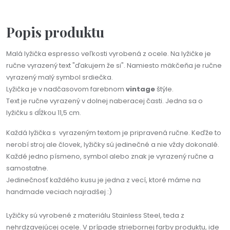
Popis produktu
Malá lyžička espresso veľkosti vyrobená z ocele. Na lyžičke je
ručne vyrazený text "ďakujem že si". Namiesto mäkčeňa je ručne
vyrazený malý symbol srdiečka.
Lyžička je v nadčasovom farebnom
vintage
štýle.
Text je ručne vyrazený v dolnej naberacej časti. Jedna sa o
lyžičku s dĺžkou 11,5 cm.
Každá lyžička s vyrazeným textom je pripravená ručne. Keďže to
nerobí stroj ale človek, lyžičky sú jedinečné a nie vždy dokonalé.
Každé jedno písmeno, symbol alebo znak je vyrazený ručne a
samostatne.
Jedinečnosť každého kusu je jedna z vecí, ktoré máme na
handmade veciach najradšej :)
Lyžičky sú vyrobené z materiálu Stainless Steel, teda z
nehrdzavejúcej ocele. V prípade striebornej farby produktu, ide