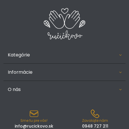
Kategórie
Informácie
O nás
Sme tu pre vás!
Zavolajte nám
info@rucickovo.sk
0948 727 211