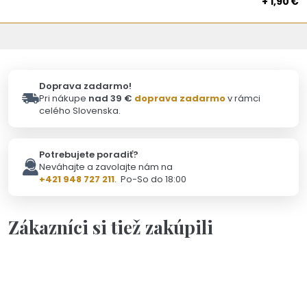
+ 1,90 €
Doprava zadarmo!
Pri nákupe
nad 39 €
doprava zadarmo
v rámci
celého Slovenska.
Potrebujete poradiť?
Neváhajte a zavolajte nám na
+421 948 727 211
. Po-So do 18:00
Zákazníci si tiež zakúpili
Skladom - Odoslanie 10.8.
Darčeková kartička pre ocka
1,90 €