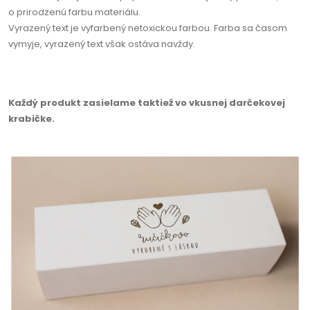
o prirodzenú farbu materiálu.
Vyrazený text je vyfarbený netoxickou farbou. Farba sa časom
vymyje, vyrazený text však ostáva navždy.
Každý produkt zasielame taktiež vo vkusnej darčekovej
krabičke.