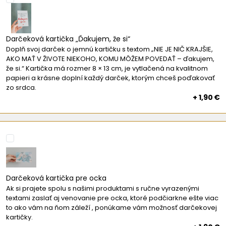
Darčeková kartička „Ďakujem, že si“
Doplň svoj darček o jemnú kartičku s textom „NIE JE NIČ KRAJŠIE,
AKO MAŤ V ŽIVOTE NIEKOHO, KOMU MÔŽEM POVEDAŤ – ďakujem,
že si.“ Kartička má rozmer 8 × 13 cm, je vytlačená na kvalitnom
papieri a krásne doplní každý darček, ktorým chceš poďakovať
zo srdca.
+ 1,90 €
Darčeková kartička pre ocka
Ak si prajete spolu s našimi produktami s ručne vyrazenými
textami zaslať aj venovanie pre ocka, ktoré podčiarkne ešte viac
to ako vám na ňom záleží , ponúkame vám možnosť darčekovej
kartičky.