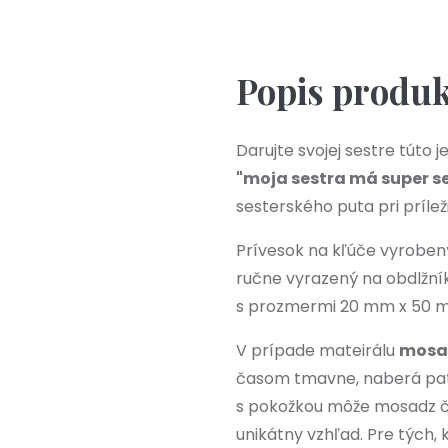
Popis produ
Darujte svojej sestre túto
"moja sestra má super s
sesterského puta pri prílež
Prívesok na kľúče vyrobený
ručne vyrazený na obdlžník
s prozmermi 20 mm x 50 
V prípade mateirálu
mosa
časom tmavne, naberá patin
s pokožkou môže mosadz ča
unikátny vzhľad. Pre tých,