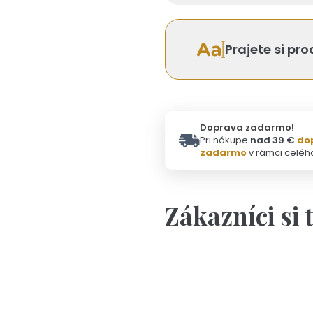
Prajete si pr
Doprava zadarmo!
Pri nákupe
nad 39 €
do
zadarmo
v rámci celéh
Zákazníci si 
Personalizácia
M