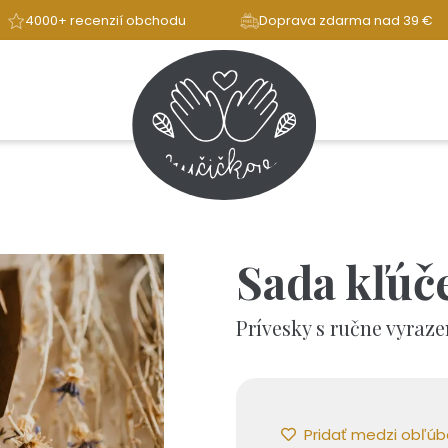
4000+ recenzií obchodu
Doprava zdarma nad 39 €
Sada kľúč
Prívesky s ručne vyraz
Pridať medzi obľú