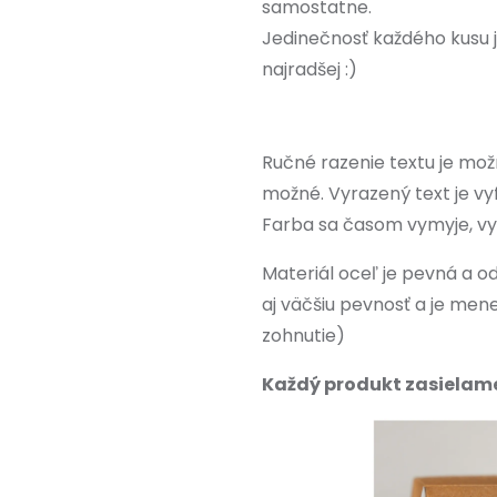
samostatne.
Jedinečnosť každého kusu 
najradšej :)
Ručné razenie textu je možn
možné. Vyrazený text je vy
Farba sa časom vymyje, vy
Materiál oceľ je pevná a 
aj väčšiu pevnosť a je me
zohnutie)
Každý produkt zasielame