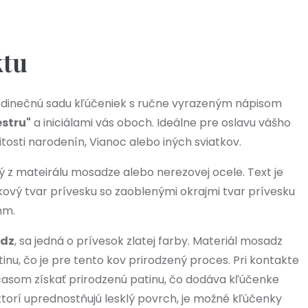
ktu
 jedinečnú sadu kľúčeniek s ručne vyrazeným nápisom
estru"
a iniciálami vás oboch. Ideálne pre oslavu vášho
itosti narodenín, Vianoc alebo iných sviatkov.
 z mateirálu mosadze alebo nerezovej ocele. Text je
ový tvar prívesku so zaoblenými okrajmi tvar prívesku
mm.
dz
, sa jedná o prívesok zlatej farby. Materiál mosadz
u, čo je pre tento kov prirodzený proces. Pri kontakte
som získať prirodzenú patinu, čo dodáva kľúčenke
 ktorí uprednostňujú lesklý povrch, je možné kľúčenky