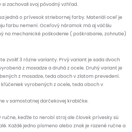
aby si zachovali svoj pôvodný vzhľad.
 sa jedná o prívesok striebornej farby. Materiál oceľ je
ju farbu nemení. Oceľový náramok má aj väčšiu
ný na mechanické poškodenie ( poškrabanie, zohnutie)
e zvoliť 3 rôzne varianty. Prvý variant je sada dvoch
 vyrobená z mosadze a druhá z ocele. Druhý variant je
bených z mosadze, teda oboch v zlatom prevedení.
h kľúčeniek vyrobených z ocele, teda oboch v
e v samostatnej darčekovej krabičke.
 ručne, keďže to nerobí stroj ale človek prívesky sú
alé. Každé jedno písmeno alebo znak je razené ručne a