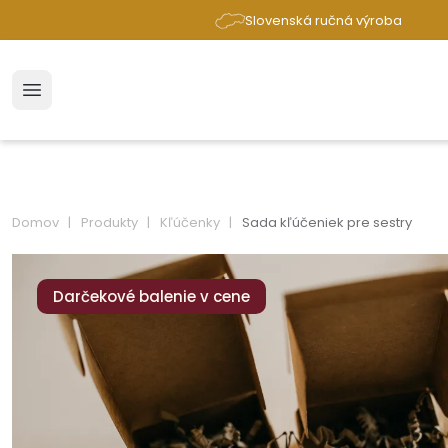
Slovenská ručná výroba
Domov
Produkty
Kľúčenky
Sada kľúčeniek pre sestry
Darčekové balenie v cene