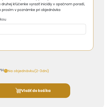
a druhej kľúčenke vyraziť iniciály v opačnom poradí,
 prosím v poznámke pri objednávka
rkou
0
PH
Na objednávku(2-3dni)
Vložiť do košíka