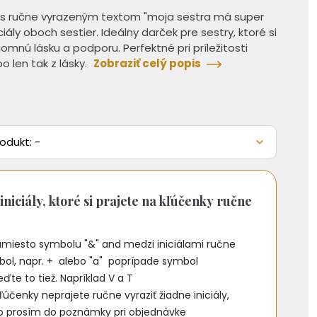
 s ručne vyrazeným textom "moja sestra má super
ciály oboch sestier. Ideálny darček pre sestry, ktoré si
jomnú lásku a podporu. Perfektné pri príležitosti
 len tak z lásky.
Zobraziť celý popis
odukt: -
iniciály, ktoré si prajete na kľúčenky ručne
namiesto symbolu "&" and medzi iniciálami ručne
mbol, napr. + alebo "a" poprípade symbol
te to tiež. Napríklad V a T
 kľúčenky neprajete ručne vyraziť žiadne iniciály,
o prosím do poznámky pri objednávke