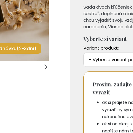
Sada dvoch kľúčeniek
sestru", doplnená o ini
chcú vyjadriť svoju vzá
narodenín, Vianoc alebo
Vyberte si variant
Variant produkt:
dnávku(2-3dni)
- Vyberte variant pr
Prosím, zadajte 
vyraziť
ak si prajete 
vyraziť iný sy
nekonečna uveď
ak si na okraji
napíšte nám t