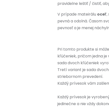
pravidelne leštiť / čistiť, 
V prípade mateirálu
oceľ
,
pevná a odolná. Časom svo
pevnosť a je menej náchyl
Pri tomto produkte si môžet
kľúčeniek, pričom jedna je
sada dvoch kľúčeniek vyro
Tretí variant je sada dvoc
striebornom prevedení.
Každý prívesok vám zašlem
Každý prívesok je vyrobený
jedinečne a nie vždy dokon