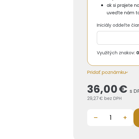
ak si prajete n
uveďte nám to
Iniciály oddeľte čia
Využitých znakov:
Pridať poznámku
36,00 €
s D
29,27 €
bez DPH
–
+