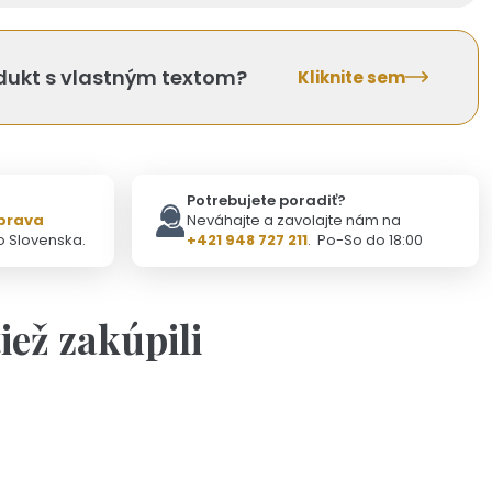
odukt s vlastným textom?
Kliknite sem
Potrebujete poradiť?
prava
Neváhajte a zavolajte nám na
o Slovenska.
+421 948 727 211
. Po-So do 18:00
tiež zakúpili
Na objednávku(2-3dni)
alý krúžok - doplnok ku kľúčenke
3,90 €