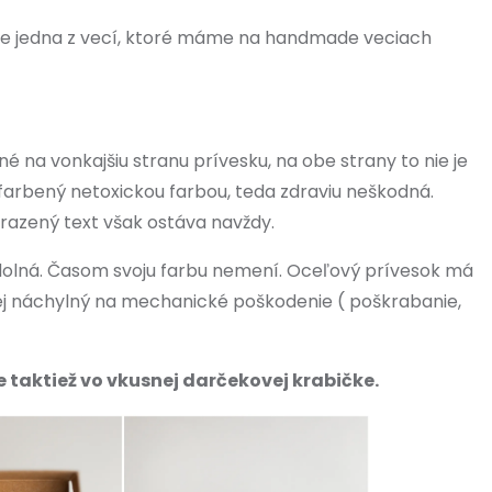
je jedna z vecí, ktoré máme na handmade veciach
é na vonkajšiu stranu prívesku, na obe strany to nie je
farbený netoxickou farbou, teda zdraviu neškodná.
razený text však ostáva navždy.
odolná. Časom svoju farbu nemení. Oceľový prívesok má
nej náchylný na mechanické poškodenie ( poškrabanie,
 taktiež vo vkusnej darčekovej krabičke.