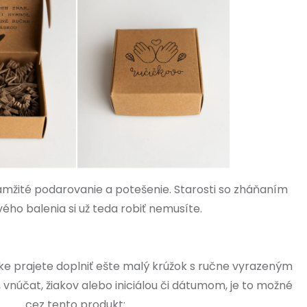
amžité podarovanie a potešenie. Starosti so zháňaním
ého balenia si už teda robiť nemusíte.
nke prajete doplniť ešte malý krúžok s ručne vyrazeným
vnúčat, žiakov alebo iniciálou či dátumom, je to možné
cez tento produkt: