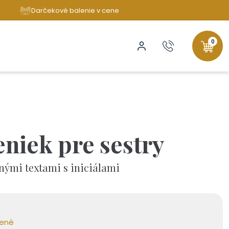
Darčekové balenie v cene
0
eniek pre sestry
enými textami s iniciálami
bené