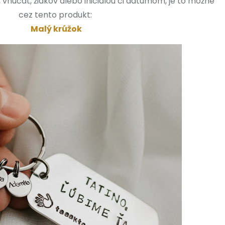
vnúčat, žiakov alebo iniciálou či dátumom, je to možné
cez tento produkt:
Malý krúžok