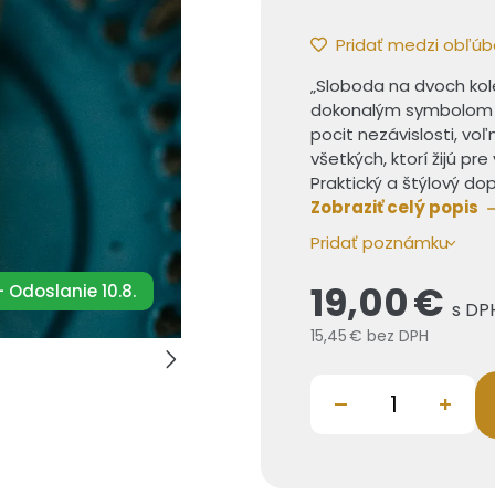
Pridať medzi obľú
„Sloboda na dvoch kol
dokonalým symbolom pr
pocit nezávislosti, vo
všetkých, ktorí žijú pr
Praktický a štýlový d
Zobraziť celý popis
Pridať poznámku
19,00 €
 Odoslanie 10.8.
s DP
15,45 €
bez DPH
–
+