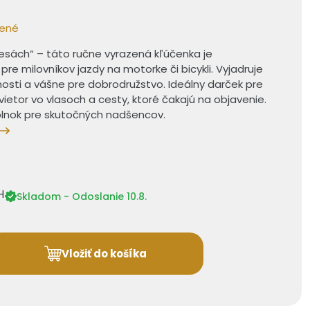
bené
esách“ – táto ručne vyrazená kľúčenka je
e milovníkov jazdy na motorke či bicykli. Vyjadruje
ľnosti a vášne pre dobrodružstvo. Ideálny darček pre
e vietor vo vlasoch a cesty, ktoré čakajú na objavenie.
oplnok pre skutočných nadšencov.
H
Skladom - Odoslanie 10.8.
Vložiť do košíka