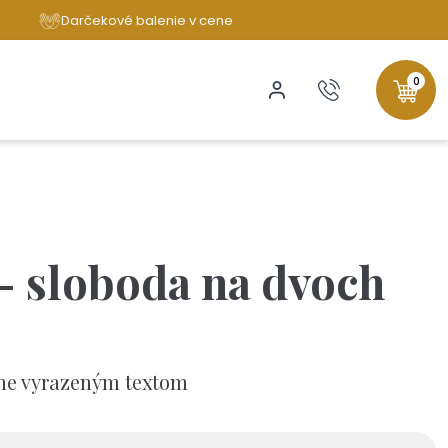
Darčekové balenie v cene
0
- sloboda na dvoch
čne vyrazeným textom