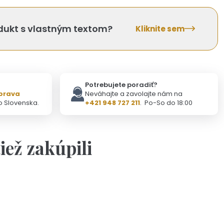
odukt s vlastným textom?
Kliknite sem
Potrebujete poradiť?
prava
Neváhajte a zavolajte nám na
o Slovenska.
+421 948 727 211
. Po-So do 18:00
tiež zakúpili
Na objednávku(2-3dni)
čeková kartička s vlastným textom
3,50 €