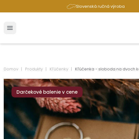
Slovenská ručná výroba
Domov
Produkty
Kľúčenky
Kľúčenka - sloboda na dvoch 
Darčekové balenie v cene