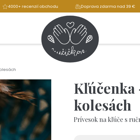
4000+ recenzií obchodu
Doprava zdarma nad 39 €
kolesách
Kľúčenka 
kolesách
Prívesok na kľúče s ru