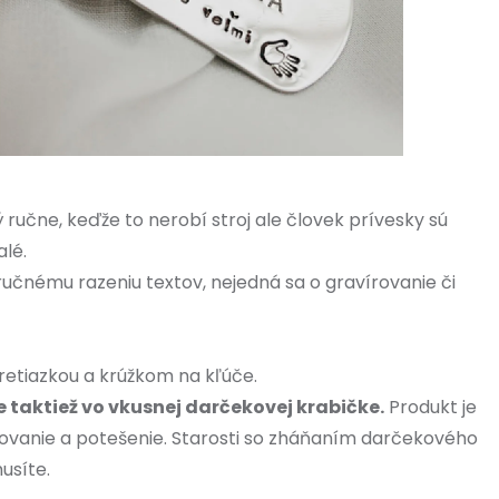
 ručne, keďže to nerobí stroj ale človek prívesky sú
alé.
 ručnému razeniu textov, nejedná sa o gravírovanie či
 retiazkou a krúžkom na kľúče.
 taktiež vo vkusnej darčekovej krabičke.
Produkt je
vanie a potešenie. Starosti so zháňaním darčekového
usíte.