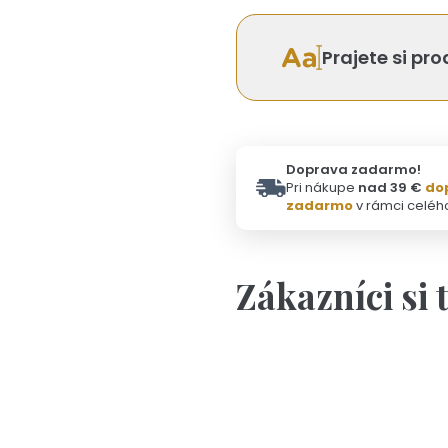
Prajete si pr
Doprava zadarmo!
Pri nákupe
nad 39 €
do
zadarmo
v rámci celéh
Zákazníci si 
Personalizácia
Dar