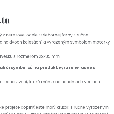
ktu
 z nerezovej ocele striebornej farby s ručne
a na dvoch kolesách" a vyrazeným symbolom motorky
prívesku s rozmerom 22x35 mm.
ak či symbol sú na produkt vyrazené ručne a
je jedna z vecí, ktoré máme na handmade veciach
nke prajete doplniť ešte malý krúžok s ručne vyrazeným