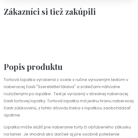
Zákazníci si tiež zakúpili
Na objednávku(2-3dni)
Personalizácia
Darčeková kartička s vlastným textom
3,50 €
Popis produktu
Tortová lopatka vyrobená z ocele s ručne vyrazeným textom v
naberacej časti "Szeretettel tálalva" a srdiečami náhodne
rozloženými po lopatke . Text je vyrazený v strednej naberacej
časti tortovej lopatky. Tortová lopatka má jednu hranu naberacej
časti zúbkovanú, z tohto dôvodu treba s lopatkou zaobchádzať
opatrne.
Lopatka môže slúžiť pre naberanie torty či obľúbeného zákusku
na tanier. Je vhodná ako darček aj pre osobné potešenie.