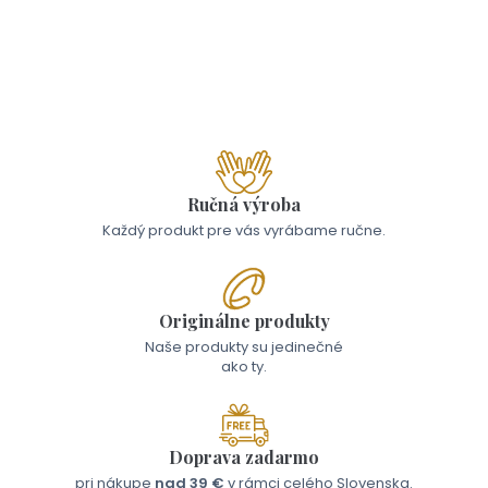
Kľúčenka - Apa, ennyiiire szeretünk
19,00 €
Ručná výroba
Každý produkt pre vás vyrábame ručne.
Originálne produkty
Naše produkty su jedinečné
ako ty.
Doprava zadarmo
pri nákupe
nad 39 €
v rámci celého Slovenska.