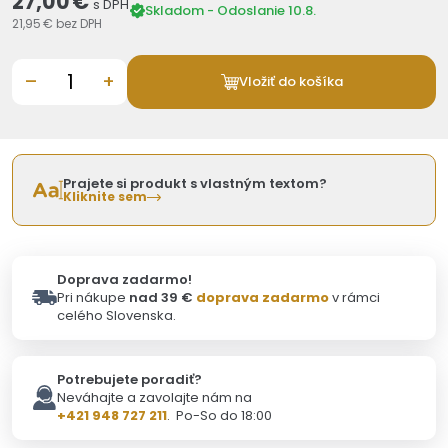
27,00 €
s DPH
Skladom - Odoslanie 10.8.
21,95 €
bez DPH
–
+
Vložiť do košíka
Prajete si produkt s vlastným textom?
Kliknite sem
Doprava zadarmo!
Pri nákupe
nad 39 €
doprava zadarmo
v rámci
celého Slovenska.
Potrebujete poradiť?
Neváhajte a zavolajte nám na
+421 948 727 211
. Po-So do 18:00