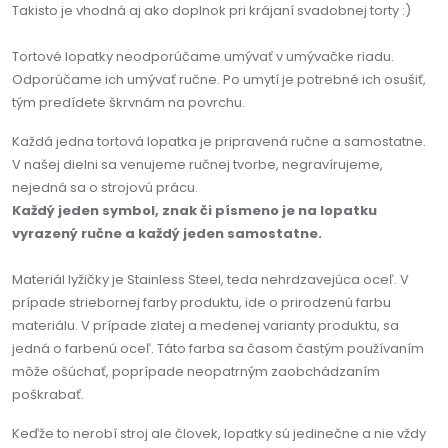
Takisto je vhodná aj ako doplnok pri krájaní svadobnej torty :)
Tortové lopatky neodporúčame umývať v umývačke riadu.
Odporúčame ich umývať ručne. Po umytí je potrebné ich osušiť,
tým predídete škrvnám na povrchu.
Každá jedna tortová lopatka je pripravená ručne a samostatne.
V našej dielni sa venujeme ručnej tvorbe, negravírujeme,
nejedná sa o strojovú prácu.
Každý jeden symbol, znak či písmeno je na lopatku
vyrazený ručne a každý jeden samostatne.
Materiál lyžičky je Stainless Steel, teda nehrdzavejúca oceľ. V
prípade striebornej farby produktu, ide o prirodzenú farbu
materiálu. V prípade zlatej a medenej varianty produktu, sa
jedná o farbenú oceľ. Táto farba sa časom častým používaním
môže ošúchať, poprípade neopatrným zaobchádzaním
poškrabať.
Keďže to nerobí stroj ale človek, lopatky sú jedinečne a nie vždy