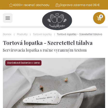
ba
4000+ recenzií obchodu
Doprava zdarma nad 39 €
0
Domov
Produkty
Tortové lopatky
Tortová lopatka - Szeretettel tálalva
Tortová lopatka - Szeretettel tálalva
Servírovacia lopatka s ručne vyrazeným textom
Darčekové balenie v cene