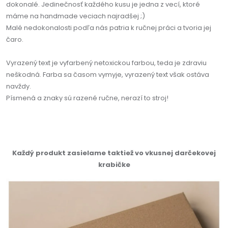
dokonalé. Jedinečnosť každého kusu je jedna z vecí, ktoré
máme na handmade veciach najradšej ;)
Malé nedokonalosti podľa nás patria k ručnej práci a tvoria jej
čaro.
Vyrazený text je vyfarbený netoxickou farbou, teda je zdraviu
neškodná. Farba sa časom vymyje, vyrazený text však ostáva
navždy.
Písmená a znaky sú razené ručne, nerazí to stroj!
Každý produkt zasielame taktiež vo vkusnej darčekovej
krabičke