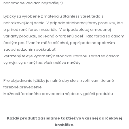
handmade veciach najradšej :)
Lyžičky sú vyrobené z materiálu Stainless Steel, teda z
nehrdzavejúcej ocele. V prípade striebornej farby produktu, ide
o prirodzenú farbu materiálu. V prípade zlatej a medenej
varianty produktu, sa jedná o farbenú oceľ. Táto farba sa časom
častým používaním môže ošúchať, poprípade neopatrným
zaobchádzaním poškrabať.
Vyrazený text je vyfarbený netoxickou farbou. Farba sa časom
vymyje, vyrazený text však ostáva navždy.
Pre objednanie lyžičky je nutné aby ste si zvolili vami želané
farebné prevedenie.
Možnosti farebného prevedenia nájdete v galérii produktu.
Každý produkt zasielame taktiež vo vkusnej darčekovej
krabičke.