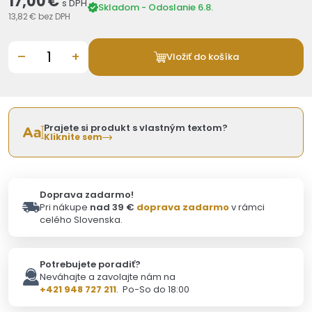
17,00 €
s DPH
Skladom - Odoslanie 6.8.
13,82 €
bez DPH
–
+
Vložiť do košíka
Prajete si produkt s vlastným textom?
Kliknite sem
Doprava zadarmo!
Pri nákupe
nad 39 €
doprava zadarmo
v rámci
celého Slovenska.
Potrebujete poradiť?
Neváhajte a zavolajte nám na
+421 948 727 211
. Po-So do 18:00