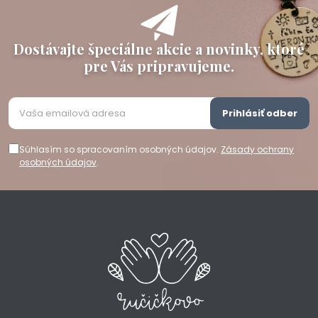
Dostávajte špeciálne akcie a novinky, ktoré
pre Vás pripravujeme.
Prihlásiť odber
Súhlasím so spracovaním osobných údajov.
Zásady ochrany
osobných údajov
.