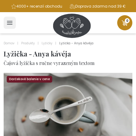
ba
4000+ recenzií obchodu
Doprava zdarma nad 39 €
0
Domov
Produkty
Lyžičky
Lyžička - Anya kávéja
Lyžička - Anya kávéja
Čajová lyžička s ručne vyrazeným textom
Darčekové balenie v cene