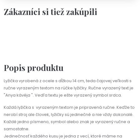
Zákazníci si tiež zakúpili
Na objednávku(2-3dni)
Personalizácia
Darčeková kartička s vlastným textom
3,50 €
Popis produktu
Lyžička vyrobená z ocele s dĺžkou 14 cm, teda čajovej veľkosti s
ručne vyrazeným textom na rúčke lyžičky. Ručne vyrazený text je
"Anya kávéja ". Vedľa textu je ešte vyrazený symbol srdca.
Každá lyžička s vyrazeným textom je pripravená ručne. Keďže to
nerobí stroj ale človek, lyžičky sú jedinečné a nie vždy dokonalé.
Každé jedno písmeno, symbol alebo znak je vyrazený ručne a
samostatne.
Jedinečnosť každého kusu je jedna z vecí, ktoré máme na