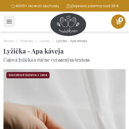
ba
4000+ recenzií obchodu
Doprava zdarma nad 39 €
0
Domov
Produkty
Lyžičky
Lyžička - Apa káveja
Lyžička - Apa káveja
Čajová lyžička s ručne vyrazeným textom
Darčekové balenie v cene