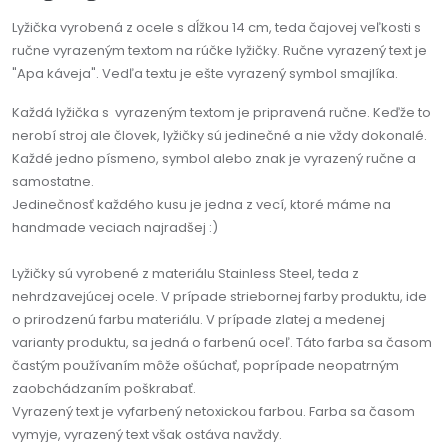
Lyžička vyrobená z ocele s dĺžkou 14 cm, teda čajovej veľkosti s
ručne vyrazeným textom na rúčke lyžičky. Ručne vyrazený text je
"Apa káveja". Vedľa textu je ešte vyrazený symbol smajlíka.
Každá lyžička s vyrazeným textom je pripravená ručne. Keďže to
nerobí stroj ale človek, lyžičky sú jedinečné a nie vždy dokonalé.
Každé jedno písmeno, symbol alebo znak je vyrazený ručne a
samostatne.
Jedinečnosť každého kusu je jedna z vecí, ktoré máme na
handmade veciach najradšej :)
Lyžičky sú vyrobené z materiálu Stainless Steel, teda z
nehrdzavejúcej ocele. V prípade striebornej farby produktu, ide
o prirodzenú farbu materiálu. V prípade zlatej a medenej
varianty produktu, sa jedná o farbenú oceľ. Táto farba sa časom
častým používaním môže ošúchať, poprípade neopatrným
zaobchádzaním poškrabať.
Vyrazený text je vyfarbený netoxickou farbou. Farba sa časom
vymyje, vyrazený text však ostáva navždy.