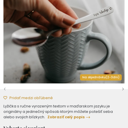
Na objednávku(2-3dni)
Pridať medzi obľúbené
Lyžička s ručne vyrazeným textom v maďarskom jazyku je
originálny a jedinečný spôsob ktorým môžete potešiť seba
alebo svojich blízkych.
Zobraziť celý popis