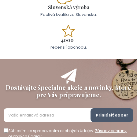
Slovenská výroba
Poctivá kvalita zo Slovenska.
4000+
recenzií obchodu.
Dostávajte špeciálne akcie a novinky, ktoré
pre Vás pripravujeme.
Prihlásiť odber
Súhlasím so spracovaním osobných údajov.
Zásady ochrany
osobných údajov
.