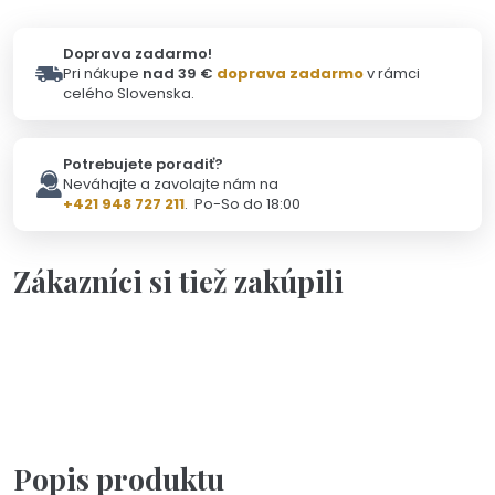
Doprava zadarmo!
Pri nákupe
nad 39 €
doprava zadarmo
v rámci
celého Slovenska.
Potrebujete poradiť?
Neváhajte a zavolajte nám na
+421 948 727 211
. Po-So do 18:00
Zákazníci si tiež zakúpili
Na objednávku(2-3dni)
Personalizácia
Darčeková kartička s vlastným textom
3,50 €
Popis produktu