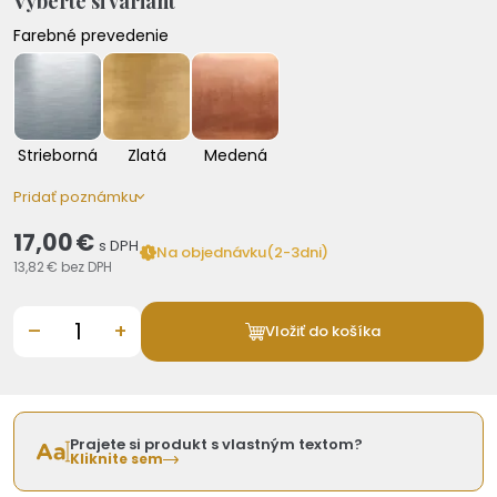
Vyberte si variant
Farebné prevedenie
Strieborná
Zlatá
Medená
Pridať poznámku
17,00 €
s DPH
Na objednávku(2-3dni)
13,82 €
bez DPH
–
+
Vložiť do košíka
Prajete si produkt s vlastným textom?
Kliknite sem