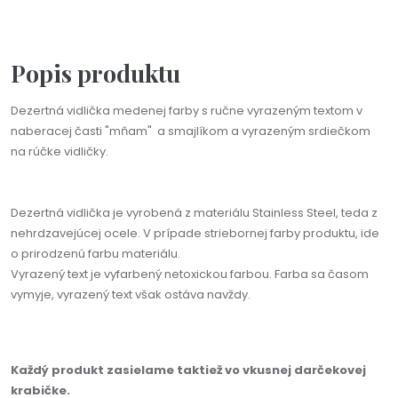
Popis produktu
Dezertná vidlička medenej farby s ručne vyrazeným textom v
naberacej časti "mňam" a smajlíkom a vyrazeným srdiečkom
na rúčke vidličky.
Dezertná vidlička je vyrobená z materiálu Stainless Steel, teda z
nehrdzavejúcej ocele. V prípade striebornej farby produktu, ide
o prirodzenú farbu materiálu.
Vyrazený text je vyfarbený netoxickou farbou. Farba sa časom
vymyje, vyrazený text však ostáva navždy.
Každý produkt zasielame taktiež vo vkusnej darčekovej
krabičke.