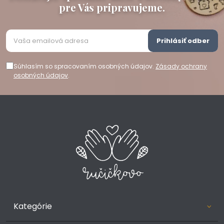
pre Vás pripravujeme.
Prihlásiť odber
Súhlasím so spracovaním osobných údajov.
Zásady ochrany
osobných údajov
.
Kategórie