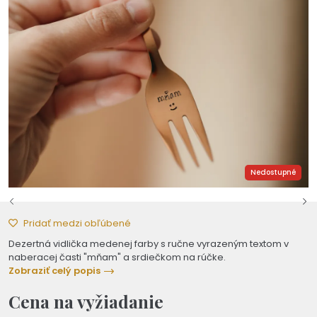
Nedostupné
Pridať medzi obľúbené
Dezertná vidlička medenej farby s ručne vyrazeným textom v
naberacej časti "mňam" a srdiečkom na rúčke.
Zobraziť celý popis
Cena na vyžiadanie