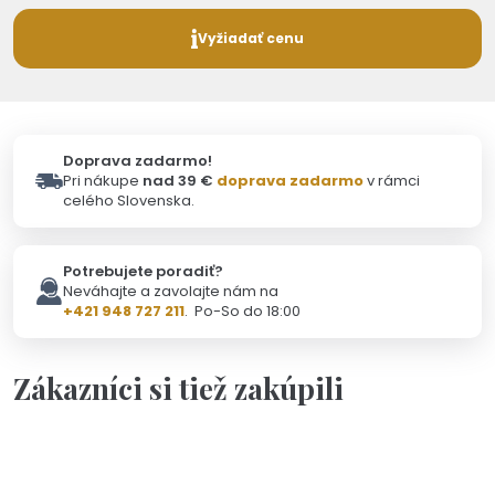
Vyžiadať cenu
Doprava zadarmo!
Pri nákupe
nad 39 €
doprava zadarmo
v rámci
celého Slovenska.
Potrebujete poradiť?
Neváhajte a zavolajte nám na
+421 948 727 211
. Po-So do 18:00
Zákazníci si tiež zakúpili
Skladom - Odoslanie 6.8.
Výpredaj
Výpredaj 38
12,00 €