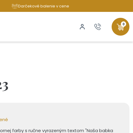
Darčekové balenie v cene
0
23
bené
bornej farby s ručne vyrazeným textom "Naša babka