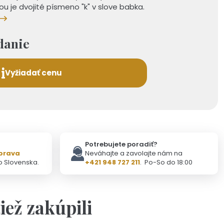
ou je dvojité písmeno "k" v slove babka.
danie
Vyžiadať cenu
Potrebujete poradiť?
prava
Neváhajte a zavolajte nám na
o Slovenska.
+421 948 727 211
. Po-So do 18:00
tiež zakúpili