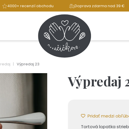
4000+ recenzií obchodu
Doprava zdarma nad 39 €
predaj
Výpredaj 23
Výpredaj 
Pridať medzi obľú
Tortová lopatka strie