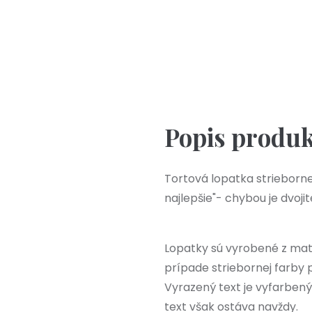
Výpredaj
Popis produ
Tortová lopatka strieborn
najlepšie"- chybou je dvoji
Lopatky sú vyrobené z mater
prípade striebornej farby 
Vyrazený text je vyfarben
text však ostáva navždy.