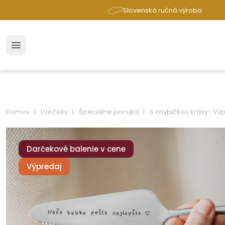
Slovenská ručná výroba
Domov
Darčeky
Špeciálne ponuka
S chybičkou krásy- Vý
Darčekové balenie v cene
Výpredaj