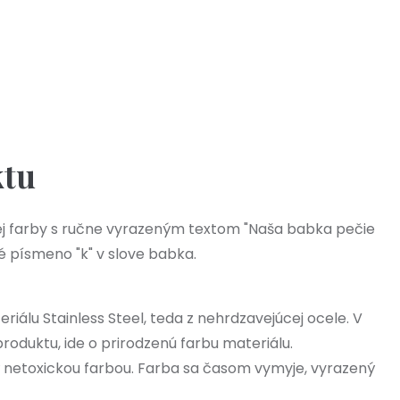
Skladom - Odoslanie 6.8.
Výpredaj 38
12,00 €
ktu
ej farby s ručne vyrazeným textom "Naša babka pečie
té písmeno "k" v slove babka.
iálu Stainless Steel, teda z nehrdzavejúcej ocele. V
produktu, ide o prirodzenú farbu materiálu.
ý netoxickou farbou. Farba sa časom vymyje, vyrazený