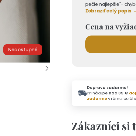
pečie najlepšie"- chyb
Zobraziť celý popis
Cena na vyžia
Nedostupné
Doprava zadarmo!
Pri nákupe
nad 39 €
do
zadarmo
v rámci celéh
Zákazníci si 